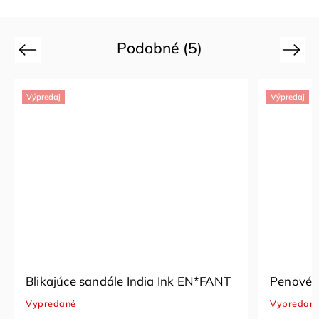
Podobné (5)
Previous
Next
Výpredaj
Výpredaj
Penové sandále Infinity EN*FANT
Penové
Vypredané
Skladom