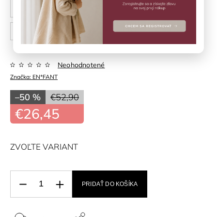
24
25
26
27
28
29
30
31
32
Neohodnotené
Značka:
EN*FANT
–50 %
€52,90
€26,45
ZVOĽTE VARIANT
PRIDAŤ DO KOŠÍKA