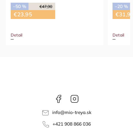
–50 %
–20 %
€39,90
€21,
€31,92
Detail
Detail
Facebook
Instagram
info
@
mio-treya.sk
+421 908 866 036