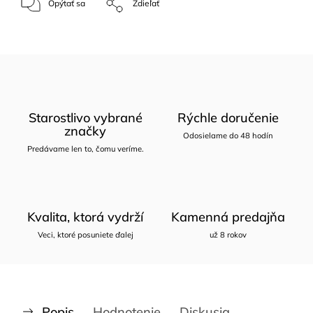
Opýtať sa
Zdieľať
Starostlivo vybrané
Rýchle doručenie
značky
Odosielame do 48 hodín
Predávame len to, čomu veríme.
Kvalita, ktorá vydrží
Kamenná predajňa
Veci, ktoré posuniete ďalej
už 8 rokov
Popis
Hodnotenie
Diskusia