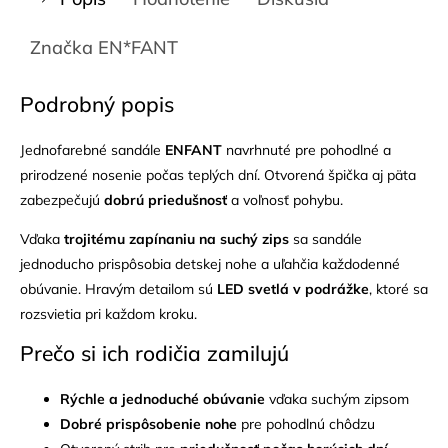
Značka
EN*FANT
Podrobný popis
Jednofarebné sandále
ENFANT
navrhnuté pre pohodlné a
prirodzené nosenie počas teplých dní. Otvorená špička aj päta
zabezpečujú
dobrú priedušnosť
a voľnosť pohybu.
Vďaka
trojitému zapínaniu na suchý zips
sa sandále
jednoducho prispôsobia detskej nohe a uľahčia každodenné
obúvanie. Hravým detailom sú
LED svetlá v podrážke
, ktoré sa
rozsvietia pri každom kroku.
Prečo si ich rodičia zamilujú
Rýchle a jednoduché obúvanie
vďaka suchým zipsom
Dobré prispôsobenie nohe
pre pohodlnú chôdzu