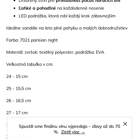
Otvorený strih pre
priedušnosť počas horúcich dní
Ľahké a pohodlné
na každodenné nosenie
LED podrážka, ktorá robí každý krok zábavnejším
Ideálne sandále na leto plné pohybu a malých dobrodružstiev
Farba: 7021 parisian night
Materiál: zvršok: textilný polyester, podrážka: EVA
Veľkostná tabuľka v cm:
24 - 15 cm
25 - 15,5 cm
26 - 16,5 cm
27 - 17 cm
28 - 17,5 cm
Spustili sme finálnu vlnu výpredaja – zľavy až do 70
%.
Zistiť viac →
29 - 18,5 cm