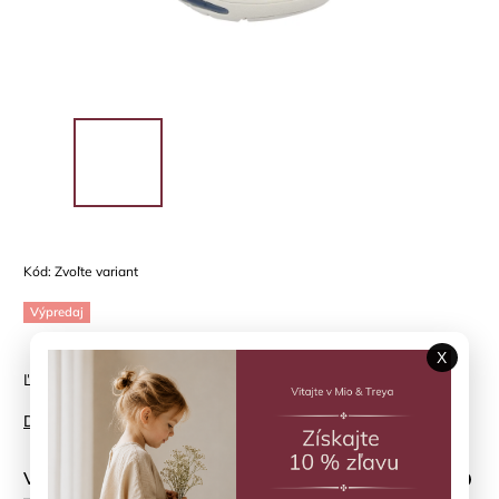
Kód:
Zvoľte variant
Výpredaj
X
Ľahké sandále pre letné dni
Detailné informácie
Veľkosť topánky
?