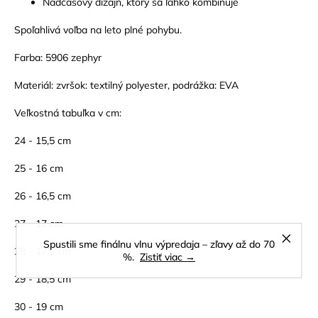
Nadčasový dizajn, ktorý sa ľahko kombinuje
Spoľahlivá voľba na leto plné pohybu.
Farba: 5906 zephyr
Materiál: zvršok: textilný polyester, podrážka: EVA
Veľkostná tabuľka v cm:
24 - 15,5 cm
25 - 16 cm
26 - 16,5 cm
27 - 17 cm
Spustili sme finálnu vlnu výpredaja – zľavy až do 70
28 - 17,5 cm
%.
Zistiť viac →
29 - 18,5 cm
30 - 19 cm