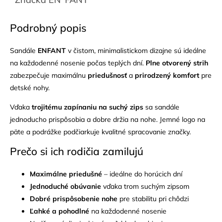
Podrobný popis
Sandále
ENFANT
v čistom, minimalistickom dizajne sú ideálne
na každodenné nosenie počas teplých dní.
Plne otvorený strih
zabezpečuje maximálnu
priedušnosť
a
prirodzený komfort
pre
detské nohy.
Vďaka
trojitému zapínaniu na suchý zips
sa sandále
jednoducho prispôsobia a dobre držia na nohe. Jemné logo na
päte a podrážke podčiarkuje kvalitné spracovanie značky.
Prečo si ich rodičia zamilujú
Maximálne priedušné
– ideálne do horúcich dní
Jednoduché obúvanie
vďaka trom suchým zipsom
Dobré prispôsobenie nohe
pre stabilitu pri chôdzi
Ľahké a pohodlné
na každodenné nosenie