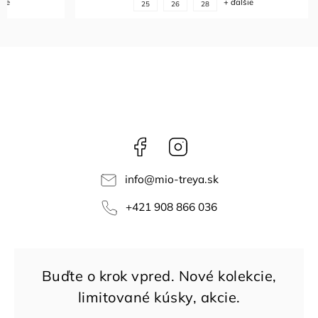
+ ďalšie
24
26
27
2
Facebook
Instagram
info
@
mio-treya.sk
+421 908 866 036