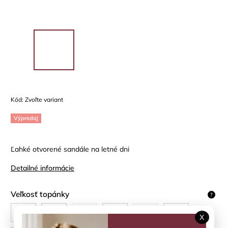
Kód:
Zvoľte variant
Výpredaj
Ľahké otvorené sandále na letné dni
Detailné informácie
Veľkosť topánky
?
24
25
26
27
28
29
X