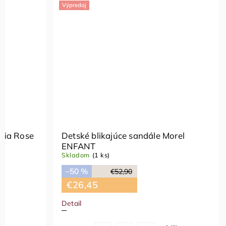
Výpredaj
Výpredaj
Detské blikajúce sandále Sepia Rose
Detské bli
ENFANT
ENFANT
Skladom
(1 ks)
Skladom
(1 k
–50 %
–50 %
€52,90
€26,45
€26,45
Detail
Detail