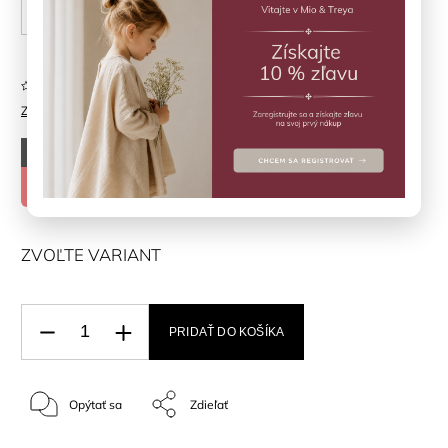
30
Neohodnotené
Značka:
EN*FANT
–50 %
€43,50
€21,75
ZVOĽTE VARIANT
PRIDAŤ DO KOŠÍKA
Opýtať sa
Zdieľať