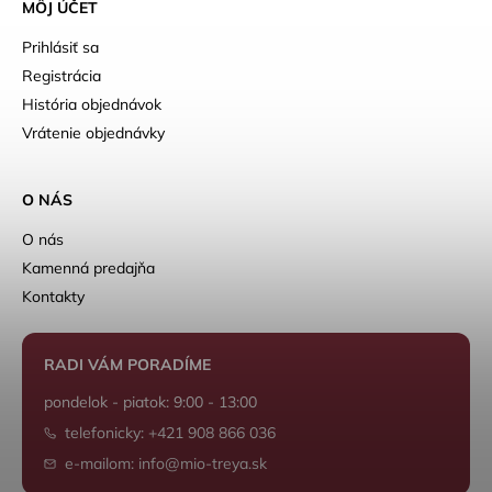
MÔJ ÚČET
Prihlásiť sa
Registrácia
História objednávok
Vrátenie objednávky
O NÁS
O nás
Kamenná predajňa
Kontakty
RADI VÁM PORADÍME
pondelok - piatok: 9:00 - 13:00
telefonicky: +421 908 866 036
e-mailom: info@mio-treya.sk