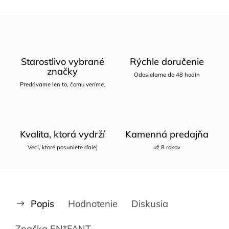
Starostlivo vybrané
Rýchle doručenie
značky
Odosielame do 48 hodín
Predávame len to, čomu veríme.
Kvalita, ktorá vydrží
Kamenná predajňa
Veci, ktoré posuniete ďalej
už 8 rokov
Popis
Hodnotenie
Diskusia
Značka
EN*FANT