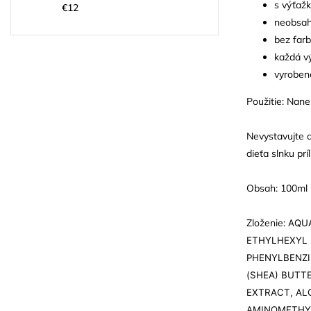
s výťaž
€12
neobsah
bez farb
každá vý
vyroben
Použitie: Nan
Nevystavujte d
dieťa slnku pr
Obsah: 100ml
Zloženie:
AQUA
ETHYLHEXYL 
PHENYLBENZI
(SHEA) BUTTE
EXTRACT, AL
AMINOMETHYL