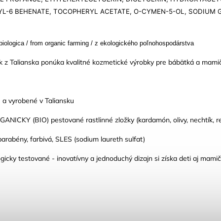
L-6 BEHENATE, TOCOPHERYL ACETATE, O-CYMEN-5-OL, SODIUM 
 biologica / from organic farming / z ekologického poľnohospodárstva
k z Talianska ponúka kvalitné kozmetické výrobky pre bábätká a mamič
 a vyrobené v Taliansku
ANICKY (BIO) pestované rastlinné zložky (kardamón, olivy, nechtík, r
arabény, farbivá, SLES (sodium laureth sulfat)
gicky testované - inovatívny a jednoduchý dizajn si získa deti aj mami