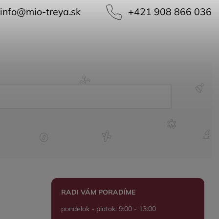
info
@
mio-treya.sk
+421 908 866 036
RADI VÁM PORADÍME
pondelok - piatok: 9:00 - 13:00