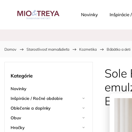
Novinky
Inšpirácie
Domov
/
Starostlivosť mama&dieťa
/
Kozmetika
/
Bábätko a deti
Sole
Kategórie
emul
Novinky
Baby
Inšpirácie / Ročné obdobie
Oblečenie a doplnky
Obuv
Hračky