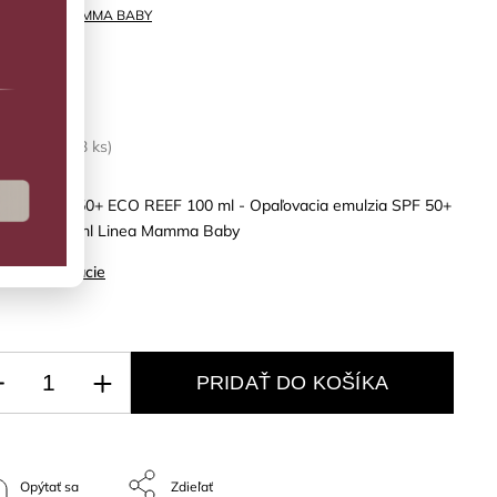
ka:
LINEA MAMMA BABY
17
LADOM
(>3 ks)
 Baby SPF 50+ ECO REEF 100 ml - Opaľovacia emulzia SPF 50+
 REEF 100 ml Linea Mamma Baby
ilné informácie
PRIDAŤ DO KOŠÍKA
Opýtať sa
Zdieľať