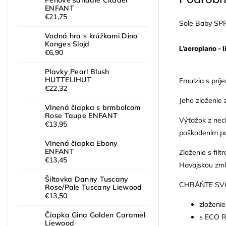
Penové sandále Citadel
ENFANT
€21,75
Sole Baby SP
Vodná hra s krúžkami Dino
Konges Slojd
L’aeroplano - l
€6,90
Plavky Pearl Blush
HUTTELIHUT
Emulzia s príj
€22,32
Jeho zloženie
Vlnená čiapka s brmbolcom
Rose Taupe ENFANT
Výťažok z nech
€13,95
poškodením po
Vlnená čiapka Ebony
ENFANT
Zloženie s fil
€13,45
Havajskou zmlu
Šiltovka Danny Tuscany
CHRÁŇTE SV
Rose/Pale Tuscany Liewood
€13,50
zloženie
Čiapka Gina Golden Caramel
s ECO R
Liewood