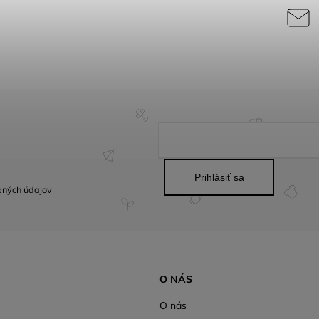
Prihlásiť sa
bných údajov
O NÁS
O nás