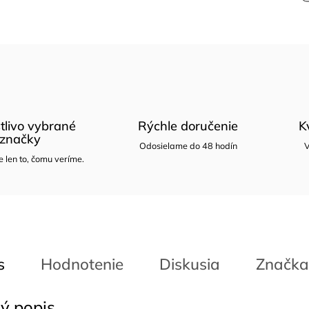
tlivo vybrané
Rýchle doručenie
K
značky
Odosielame do 48 hodín
V
len to, čomu veríme.
s
Hodnotenie
Diskusia
Značka
ý popis