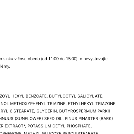
a slnku v čase obeda (od 11:00 do 15:00) a nevystavujte
blémy.
NZOYL HEXYL BENZOATE, BUTYLOCTYL SALICYLATE,
NOL METHOXYPHENYL TRIAZINE, ETHYLHEXYL TRIAZONE,
RYL-6 STEARATE, GLYCERIN, BUTYROSPERMUM PARKII
NNUUS (SUNFLOWER) SEED OIL, PINUS PINASTER (BARK)
ER EXTRACT*, POTASSIUM CETYL PHOSPHATE,
OPHENONE, METHYL GLUCOSE SESQUISTEARATE,