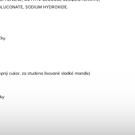
GLUCONATE, SODIUM HYDROXIDE.
ky.
epný cukor, za studena lisované sladké mandle)
čky