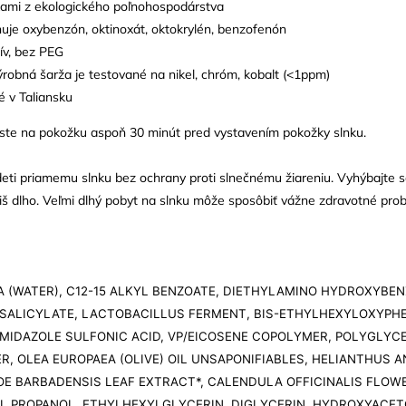
kami z ekologického poľnohospodárstva
uje oxybenzón, oktinoxát, oktokrylén, benzofenón
ív, bez PEG
robná šarža je testované na nikel, chróm, kobalt (<1ppm)
é v Taliansku
este na pokožku aspoň 30 minút pred vystavením pokožky slnku.
eti priamemu slnku bez ochrany proti slnečnému žiareniu. Vyhýbajte s
íliš dlho. Veľmi dlhý pobyt na slnku môže sposôbiť vážne zdravotné pro
 (WATER), C12-15 ALKYL BENZOATE, DIETHYLAMINO HYDROXYBE
SALICYLATE, LACTOBACILLUS FERMENT, BIS-ETHYLHEXYLOXYPHE
MIDAZOLE SULFONIC ACID, VP/EICOSENE COPOLYMER, POLYGLYCE
R, OLEA EUROPAEA (OLIVE) OIL UNSAPONIFIABLES, HELIANTHUS A
OE BARBADENSIS LEAF EXTRACT*, CALENDULA OFFICINALIS FLOW
 PROPANOL, ETHYLHEXYLGLYCERIN, DIGLYCERIN, HYDROXYACET