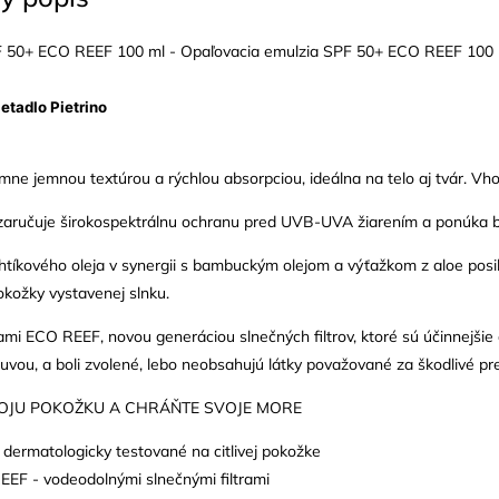
F 50+ ECO REEF 100 ml - Opaľovacia emulzia SPF 50+ ECO REEF 10
ietadlo Pietrino
emne jemnou textúrou a rýchlou absorpciou, ideálna na telo aj tvár. Vho
 zaručuje širokospektrálnu ochranu pred UVB-UVA žiarením a ponúka 
tíkového oleja v synergii s bambuckým olejom a výťažkom z aloe posi
kožky vystavenej slnku.
trami ECO REEF, novou generáciou slnečných filtrov, ktoré sú účinnejšie 
vou, a boli zvolené, lebo neobsahujú látky považované za škodlivé pr
OJU POKOŽKU A CHRÁŇTE SVOJE MORE
 dermatologicky testované na citlivej pokožke
EEF - vodeodolnými slnečnými filtrami