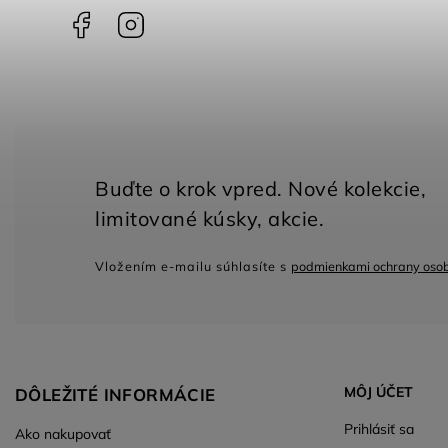
Facebook
Instagram
Vložením e-mailu súhlasíte s
podmienkami ochrany oso
MÔJ ÚČET
DÔLEŽITÉ INFORMÁCIE
Prihlásiť sa
Ako nakupovať