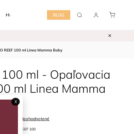
Hračky
Detská izba
Starostlivosť mama&dieť
BLOG
ECO REEF 100 ml Linea Mamma Baby
100 ml - Opaľovacia
00 ml Linea Mamma
X
Neohodnotené
SPF50-ECO REEF 100