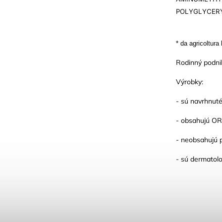
POLYGLYCERY
* da agricoltura
Rodinný podni
Výrobky:
- sú navrhnuté
- obsahujú ORG
- neobsahujú p
- sú dermatolo