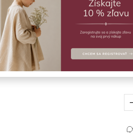
Znač
€
SK
Sole
ECO
Deta