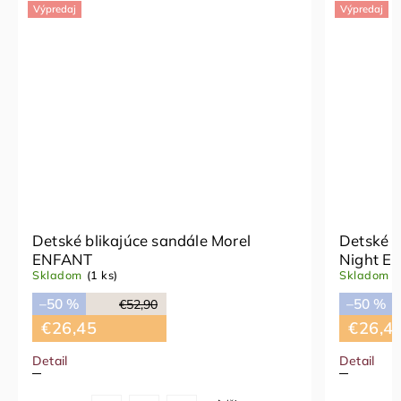
Výpredaj
Výpredaj
Detské blikajúce sandále Morel
Detské b
ENFANT
Night E
Skladom
(1 ks)
Skladom
(
–50 %
–50 %
€52,90
€26,45
€26,4
Detail
Detail