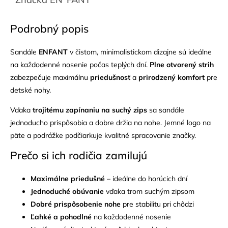
Podrobný popis
Sandále
ENFANT
v čistom, minimalistickom dizajne sú ideálne
na každodenné nosenie počas teplých dní.
Plne otvorený strih
zabezpečuje maximálnu
priedušnosť
a
prirodzený komfort
pre
detské nohy.
Vďaka
trojitému zapínaniu na suchý zips
sa sandále
jednoducho prispôsobia a dobre držia na nohe. Jemné logo na
päte a podrážke podčiarkuje kvalitné spracovanie značky.
Prečo si ich rodičia zamilujú
Maximálne priedušné
– ideálne do horúcich dní
Jednoduché obúvanie
vďaka trom suchým zipsom
Dobré prispôsobenie nohe
pre stabilitu pri chôdzi
Ľahké a pohodlné
na každodenné nosenie