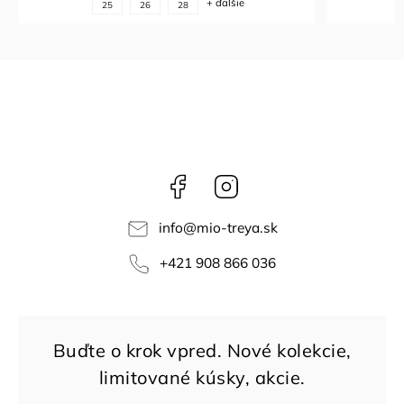
+ ďalšie
25
26
28
Facebook
Instagram
info
@
mio-treya.sk
+421 908 866 036