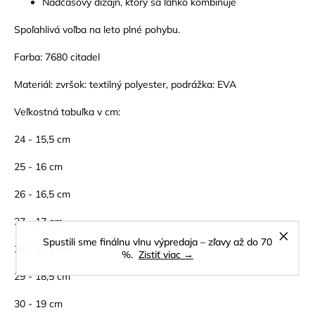
Nadčasový dizajn, ktorý sa ľahko kombinuje
Spoľahlivá voľba na leto plné pohybu.
Farba: 7680 citadel
Materiál: zvršok: textilný polyester, podrážka: EVA
Veľkostná tabuľka v cm:
24 - 15,5 cm
25 - 16 cm
26 - 16,5 cm
27 - 17 cm
Spustili sme finálnu vlnu výpredaja – zľavy až do 70
28 - 17,5 cm
%.
Zistiť viac →
29 - 18,5 cm
30 - 19 cm