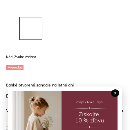
Kód:
Zvoľte variant
Výpredaj
Ľahké otvorené sandále na letné dni
X
Detailné informácie
Veľkosť topánky
?
24
25
26
27
28
29