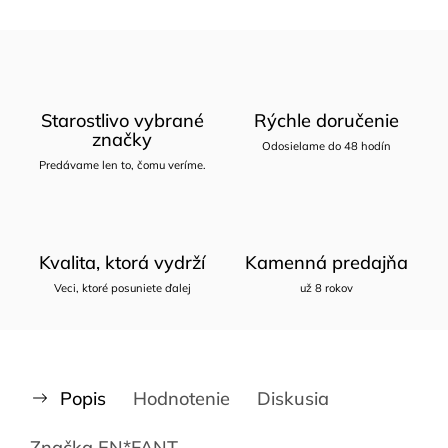
Starostlivo vybrané
Rýchle doručenie
značky
Odosielame do 48 hodín
Predávame len to, čomu veríme.
Kvalita, ktorá vydrží
Kamenná predajňa
Veci, ktoré posuniete ďalej
už 8 rokov
Popis
Hodnotenie
Diskusia
Značka
EN*FANT