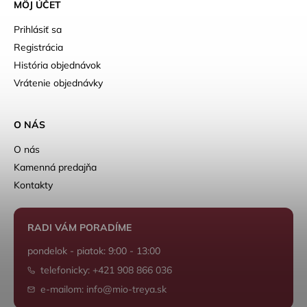
MÔJ ÚČET
Prihlásiť sa
Registrácia
História objednávok
Vrátenie objednávky
O NÁS
O nás
Kamenná predajňa
Kontakty
RADI VÁM PORADÍME
pondelok - piatok: 9:00 - 13:00
telefonicky: +421 908 866 036
e-mailom: info@mio-treya.sk