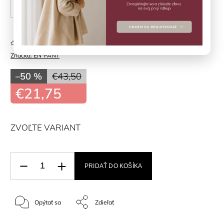
30
Neohodnotené
Značka:
EN*FANT
–50 %
€43,50
€21,75
ZVOĽTE VARIANT
PRIDAŤ DO KOŠÍKA
Opýtať sa
Zdieľať