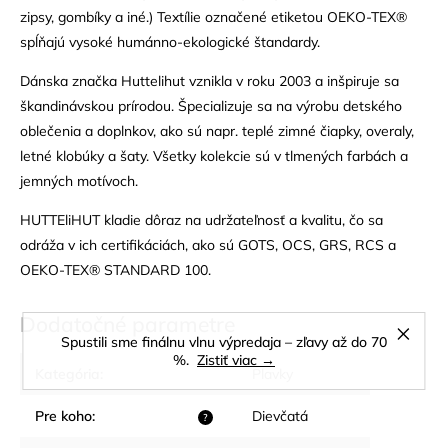
zipsy, gombíky a iné.) Textílie označené etiketou OEKO-TEX®
spĺňajú vysoké humánno-ekologické štandardy.
Dánska značka Huttelihut vznikla v roku 2003 a inšpiruje sa
škandinávskou prírodou. Špecializuje sa na výrobu detského
oblečenia a doplnkov, ako sú napr. teplé zimné čiapky, overaly,
letné klobúky a šaty. Všetky kolekcie sú v tlmených farbách a
jemných motívoch.
HUTTEliHUT kladie dôraz na udržateľnosť a kvalitu, čo sa
odráža v ich certifikáciách, ako sú GOTS, OCS, GRS, RCS a
OEKO-TEX® STANDARD 100.
Dodatočné parametre
Spustili sme finálnu vlnu výpredaja – zľavy až do 70
%.
Zistiť viac →
Kategória
:
Plavky
Pre koho
:
Dievčatá
?