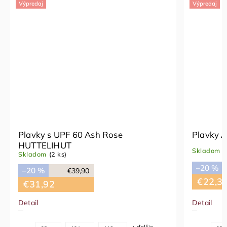
Výpredaj
Výpredaj
Plavky Ash rose HUTTELIHUT
Plavky s
HUTTEL
Skladom
(2 ks)
Skladom
–20 %
€27,90
–20 %
€22,32
€31,9
Detail
Detail