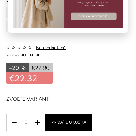
Veľkosť
62 cm
68 cm
74 cm
80 cm
86 cm
92 cm
Neohodnotené
Značka:
HUTTELIHUT
–20 %
€27,90
€22,32
ZVOĽTE VARIANT
PRIDAŤ DO KOŠÍKA