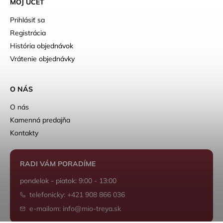
MÔJ ÚČET
Prihlásiť sa
Registrácia
História objednávok
Vrátenie objednávky
O NÁS
O nás
Kamenná predajňa
Kontakty
RADI VÁM PORADÍME
pondelok - piatok: 9:00 - 13:00
telefonicky: +421 908 866 036
e-mailom: info@mio-treya.sk