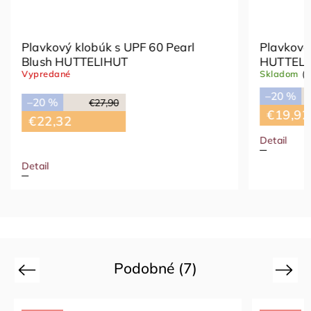
earl
Plavkové tričko s UPF 60 Ash Rose
HUTTELIHUT
Skladom
(1 ks)
–20 %
€24,90
€19,92
Detail
110 cm
Podobné (7)
Previous
Next