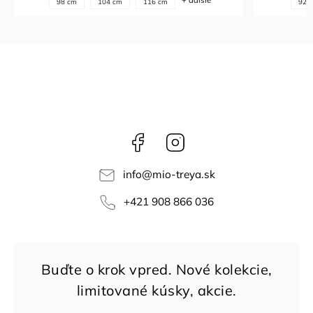
+ ďalšie
92 cm
98 cm
104 cm
98 
Facebook
Instagram
info
@
mio-treya.sk
+421 908 866 036