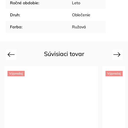
Ročné obdobie
:
Leto
Druh
:
Oblečenie
Farba
:
Ružová
Súvisiaci tovar
Previous
Next
Výpredaj