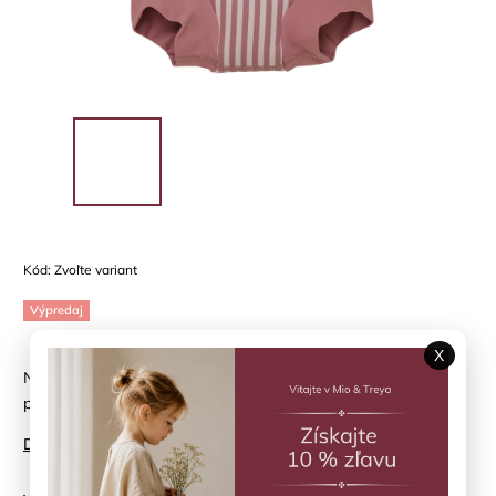
Kód:
Zvoľte variant
Výpredaj
X
Neoprénové plávacie nohavičky HUTTELIHUT - letné prúžky
pre najmenších
Detailné informácie