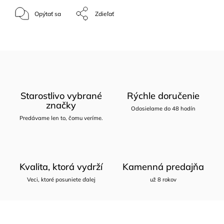
Opýtať sa
Zdieľať
Starostlivo vybrané
Rýchle doručenie
značky
Odosielame do 48 hodín
Predávame len to, čomu veríme.
Kvalita, ktorá vydrží
Kamenná predajňa
Veci, ktoré posuniete ďalej
už 8 rokov