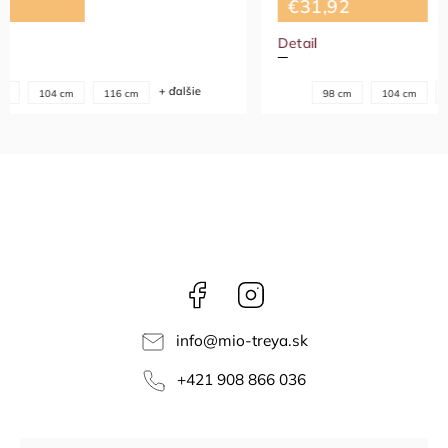
€31,92
€34,3
Detail
Detail
+ ďalšie
98 cm
104 cm
116 cm
Facebook
Instagram
info
@
mio-treya.sk
+421 908 866 036