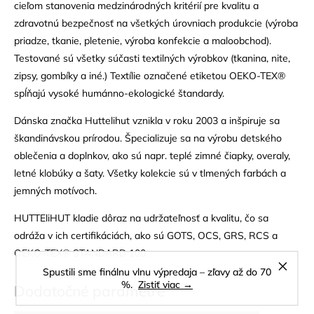
cieľom stanovenia medzinárodných kritérií pre kvalitu a
zdravotnú bezpečnosť na všetkých úrovniach produkcie (výroba
priadze, tkanie, pletenie, výroba konfekcie a maloobchod).
Testované sú všetky súčasti textilných výrobkov (tkanina, nite,
zipsy, gombíky a iné.) Textílie označené etiketou OEKO-TEX®
spĺňajú vysoké humánno-ekologické štandardy.
Dánska značka Huttelihut vznikla v roku 2003 a inšpiruje sa
škandinávskou prírodou. Špecializuje sa na výrobu detského
oblečenia a doplnkov, ako sú napr. teplé zimné čiapky, overaly,
letné klobúky a šaty. Všetky kolekcie sú v tlmených farbách a
jemných motívoch.
HUTTEliHUT kladie dôraz na udržateľnosť a kvalitu, čo sa
odráža v ich certifikáciách, ako sú GOTS, OCS, GRS, RCS a
OEKO-TEX® STANDARD 100.
Spustili sme finálnu vlnu výpredaja – zľavy až do 70
%.
Zistiť viac →
Dodatočné parametre