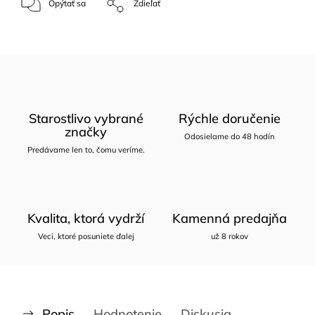
Opýtať sa
Zdieľať
Starostlivo vybrané
Rýchle doručenie
značky
Odosielame do 48 hodín
Predávame len to, čomu veríme.
Kvalita, ktorá vydrží
Kamenná predajňa
Veci, ktoré posuniete ďalej
už 8 rokov
Popis
Hodnotenie
Diskusia