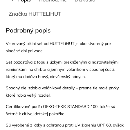
Značka
HUTTELIHUT
Podrobný popis
Vzorovaný bikini set od HUTTELiHUT je ako stvorený pre
slnečné dni pri vode.
Set pozostáva z topu s úzkymi prekríženými a nastaviteľnými
ramienkami na chrbte a jemným volánikom v spodnej časti,
ktorý mu dodáva hravý, dievčenský nádych.
Spodný diel zdobia volánikové detaily – presne tie malé prvky,
ktoré robia veľký rozdiel.
Certifikované podľa OEKO-TEX® STANDARD 100, takže sú
šetrné k citlivej detskej pokožke.
Sú vyrobené z látky s ochranou proti UV žiareniu UPF 60, avšak