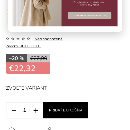
104 cm
110 cm
116 cm
122 cm
128 cm
Neohodnotené
Značka:
HUTTELIHUT
–20 %
€27,90
€22,32
ZVOĽTE VARIANT
PRIDAŤ DO KOŠÍKA