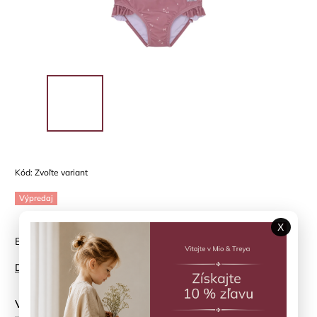
Kód:
Zvoľte variant
Výpredaj
X
Bikini HUTTELIHUT - letná nežnosť v prúžkoch
Detailné informácie
Veľkosť