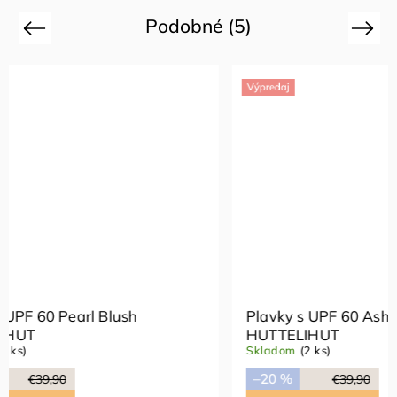
Podobné (5)
Previous
Next
Výpredaj
Výpredaj
Plavky s UPF 60 Ash Rose
Plavky s
HUTTELIHUT
HUTTEL
Skladom
(2 ks)
Skladom
(
–20 %
–20 %
€39,90