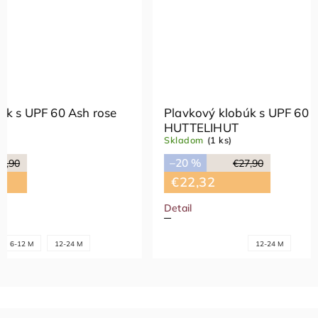
sh rose
Plavkový klobúk s UPF 60 Ash rose
HUTTELIHUT
Skladom
(1 ks)
–20 %
€27,90
€22,32
Detail
 M
12-24 M