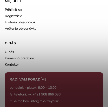
MÔJ ÚČET
Prihlásiť sa
Registrácia
História objednávok
Vrátenie objednávky
O NÁS
O nás
Kamenná predajňa
Kontakty
RADI VÁM PORADÍME
pondelok - piatok: 9:00 - 13:00
telefonicky: +421 908 866 036
e-mailom: info@mio-treya.sk