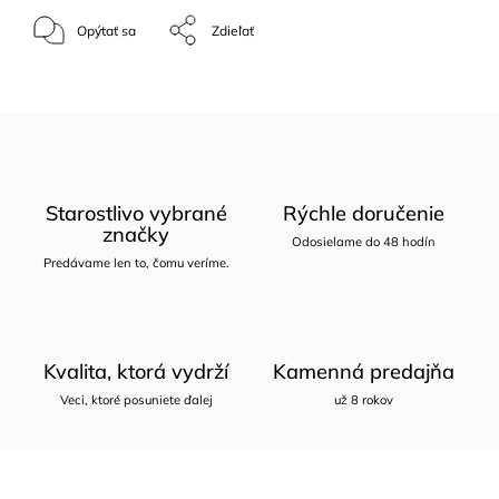
Opýtať sa
Zdieľať
Starostlivo vybrané
Rýchle doručenie
značky
Odosielame do 48 hodín
Predávame len to, čomu veríme.
Kvalita, ktorá vydrží
Kamenná predajňa
Veci, ktoré posuniete ďalej
už 8 rokov