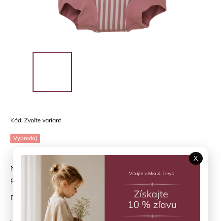
Kód:
Zvoľte variant
Výpredaj
X
Neoprénové plávacie nohavičky HUTTELIHUT - letné prúžky
pre najmenších
Detailné informácie