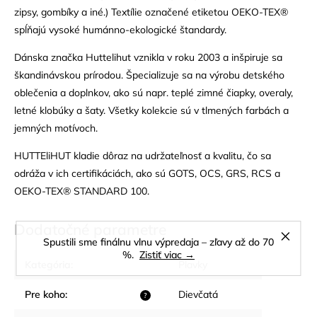
zipsy, gombíky a iné.) Textílie označené etiketou OEKO-TEX®
spĺňajú vysoké humánno-ekologické štandardy.
Dánska značka Huttelihut vznikla v roku 2003 a inšpiruje sa
škandinávskou prírodou. Špecializuje sa na výrobu detského
oblečenia a doplnkov, ako sú napr. teplé zimné čiapky, overaly,
letné klobúky a šaty. Všetky kolekcie sú v tlmených farbách a
jemných motívoch.
HUTTEliHUT kladie dôraz na udržateľnosť a kvalitu, čo sa
odráža v ich certifikáciách, ako sú GOTS, OCS, GRS, RCS a
OEKO-TEX® STANDARD 100.
Dodatočné parametre
Spustili sme finálnu vlnu výpredaja – zľavy až do 70
%.
Zistiť viac →
Kategória
:
Plavky
Pre koho
:
Dievčatá
?