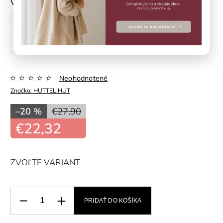
Veľkosť
62 cm
68 cm
74 cm
80 cm
86 cm
92 cm
Neohodnotené
Značka:
HUTTELIHUT
–20 %
€27,90
€22,32
ZVOĽTE VARIANT
PRIDAŤ DO KOŠÍKA