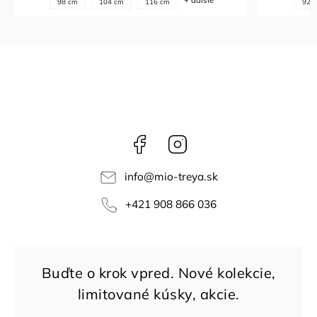
+ ďalšie
92 cm
98 cm
104 cm
98 c
Facebook
Instagram
info
@
mio-treya.sk
+421 908 866 036