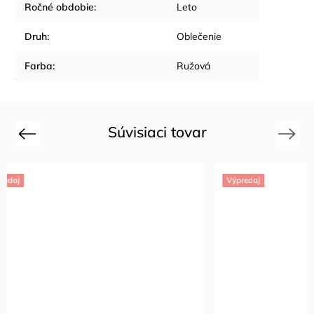
Ročné obdobie
:
Leto
Druh
:
Oblečenie
Farba
:
Ružová
Súvisiaci tovar
Previous
Next
Výpredaj