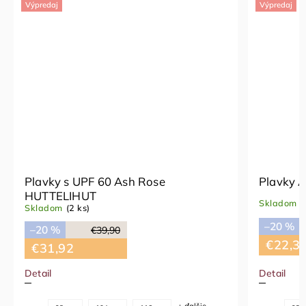
Výpredaj
Výpredaj
Plavky Ash rose HUTTELIHUT
Plavky s
HUTTEL
Skladom
(2 ks)
Skladom
(
–20 %
€27,90
–20 %
€22,32
€31,9
Detail
Detail