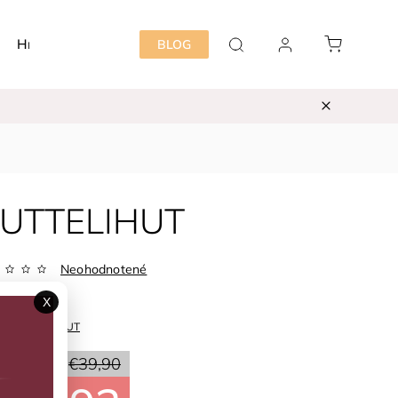
Hračky
Detská izba
Starostlivosť mama&dieť
BLOG
 HUTTELIHUT
Neohodnotené
Zvoľte variant
X
ka:
HUTTELIHUT
20 %
€39,90