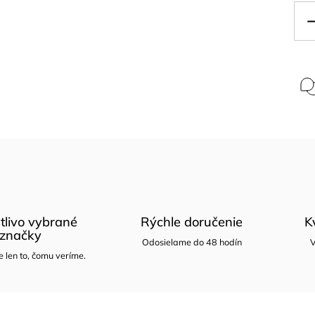
tlivo vybrané
Rýchle doručenie
K
značky
Odosielame do 48 hodín
V
len to, čomu veríme.