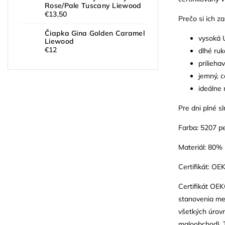
Rose/Pale Tuscany Liewood
€13,50
Prečo si ich za
Čiapka Gina Golden Caramel
vysoká 
Liewood
€12
dlhé ruk
prilieha
jemný, c
ideálne 
Pre dni plné s
Farba: 5207 pe
Materiál: 80%
Certifikát: O
Certifikát OEK
stanovenia med
všetkých úrovn
maloobchod). T