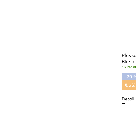
Plavko
Blush
Sklad
–20 
€22
Detail