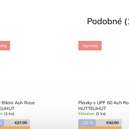
Podobné (
edaj
Výpredaj
ružové plavky Jade Evening
Plavky Maxime s UPF40
UPF 50+ Konges Slojd
creature/sandy Liewood
dané
Vypredané
%
–50 %
€59,90
€55