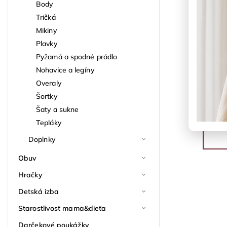
Body
Tričká
Mikiny
Plavky
Pyžamá a spodné prádlo
Nohavice a legíny
Overaly
Šortky
Šaty a sukne
Tepláky
Doplnky
Obuv
Hračky
Detská izba
Starostlivosť mama&dieťa
Darčekové poukážky