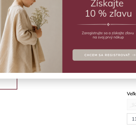
ZVO
Vý
Plav
Deta
Veľ
9
1