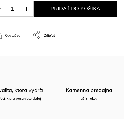
PRIDAŤ DO KOŠÍKA
Opýtať sa
Zdieľať
valita, ktorá vydrží
Kamenná predajňa
eci, ktoré posuniete ďalej
už 8 rokov