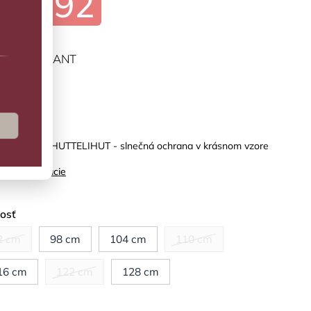
€31,92
ĽTE VARIANT
predaj
kový overal HUTTELIHUT - slnečná ochrana v krásnom vzore
ilné informácie
kosť
2 cm
98 cm
104 cm
110 cm
16 cm
122 cm
128 cm