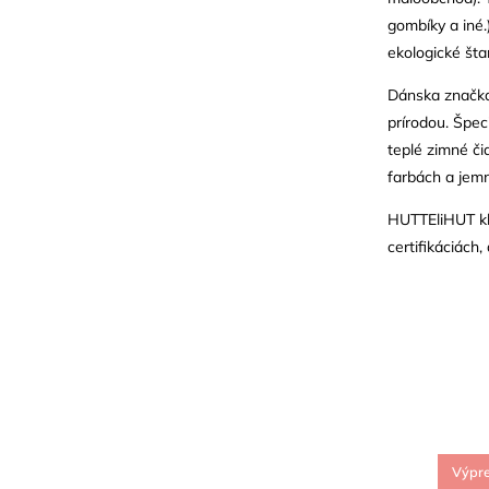
gombíky a iné
ekologické šta
Dánska značka 
prírodou. Špec
teplé zimné či
farbách a jem
HUTTEliHUT kla
certifikáciá
Výpr