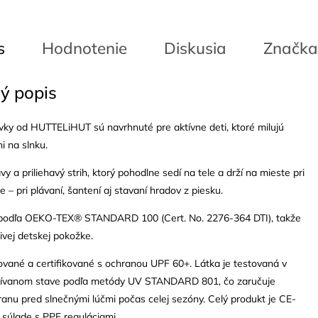
s
Hodnotenie
Diskusia
Značka
ý popis
vky od HUTTELiHUT sú navrhnuté pre aktívne deti, ktoré milujú
i na slnku.
y a priliehavý strih, ktorý pohodlne sedí na tele a drží na mieste pri
– pri plávaní, šantení aj stavaní hradov z piesku.
 podľa OEKO-TEX® STANDARD 100 (Cert. No. 2276-364 DTI), takže
livej detskej pokožke.
ované a certifikované s ochranou UPF 60+. Látka je testovaná v
žívanom stave podľa metódy UV STANDARD 801, čo zaručuje
ranu pred slnečnými lúčmi počas celej sezóny. Celý produkt je CE-
v súlade s PPE reguláciami.