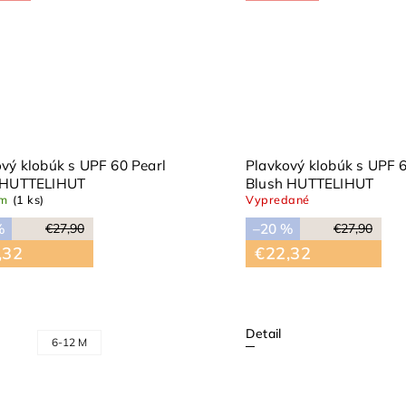
vý klobúk s UPF 60 Pearl
Plavkový klobúk s UPF 6
 HUTTELIHUT
Blush HUTTELIHUT
om
(1 ks)
Vypredané
%
–20 %
€27,90
€27,90
,32
€22,32
Detail
6-12 M