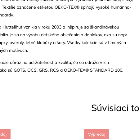
.) Textílie označené etiketou OEKO-TEX® spĺňajú vysoké humánno-
ndardy.
Huttelihut vznikla v roku 2003 a inšpiruje sa škandinávskou
ializuje sa na výrobu detského oblečenia a doplnkov, ako sú napr.
apky, overaly, letné klobúky a šaty. Všetky kolekcie sú v tlmených
ných motívoch.
die dôraz na udržateľnosť a kvalitu, čo sa odráža v ich
ch, ako sú GOTS, OCS, GRS, RCS a OEKO-TEX® STANDARD 100.
Súvisiaci t
edaj
Výpredaj