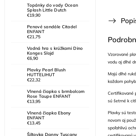
Topánky do vody Ocean
Splash Little Dutch
€19,90
Popi
Penové sandále Citadel
ENFANT
€21,75
Podrobn
Vodná hra s krúžkami Dino
Konges Slojd
Vzorované pla
€6,90
vodu aj dlhé dn
Plavky Pearl Blush
Majú dlhé rukáv
HUTTELIHUT
€22,32
každom pohybe 
Vlnená čiapka s brmbolcom
Certifikované
Rose Taupe ENFANT
sú šetrné k cit
€13,95
Plavky sú test
Vlnená čiapka Ebony
ENFANT
novom aj pou
€13,45
spoľahlivú och
Šiltovka Danny Tuscany
certifikovaný 