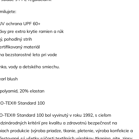
milujete:
UV ochrana UPF 60+
ávy pre extra krytie ramien a rúk
vý, pohodlný strih
ertifikovaný materiál
na bezstarostné leto pri vode
lnka, vody a detského smiechu.
arl blush
 polyamid, 20% elastan
EKO-TEX® Standard 100
O-TEX® Standard 100 bol vyvinutý v roku 1992, s cieľom
zinárodných kritérií pre kvalitu a zdravotnú bezpečnosť na
iach produkcie (výroba priadze, tkanie, pletenie, výroba konfekcie a
estované sú všetky súčasti textilných výrobkov (tkanina, nite, zipsy,