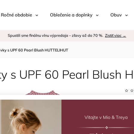
 / Ročné obdobie
Oblečenie a doplnky
Obuv
Spustili sme finálnu vlnu výpredaja – zľavy až do 70 %.
Zistiť viac →
avky s UPF 60 Pearl Blush HUTTELIHUT
ky s UPF 60 Pearl Blush
Kód:
Znač
–