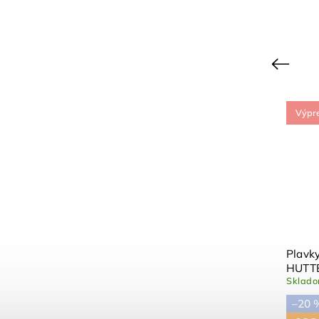
Previous
Výpredaj
Výpr
Plavky Manuca Amour Pink UPF
Svetlo
50+ Konges Slojd
sand 
Vypredané
Vypre
–50 %
–50 
€53,90