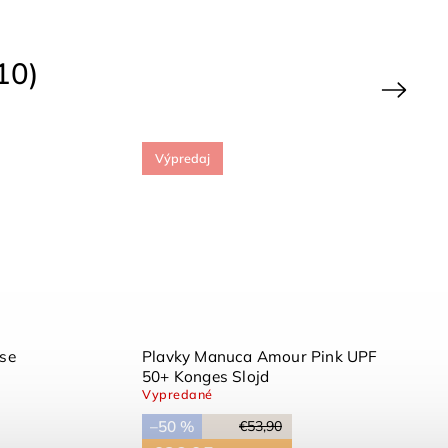
10)
Next
Výpredaj
+ Sea
Neoprénové plavky Pearl Blush
HUTTELIHUT
Skladom
(1 ks)
–20 %
€27,90