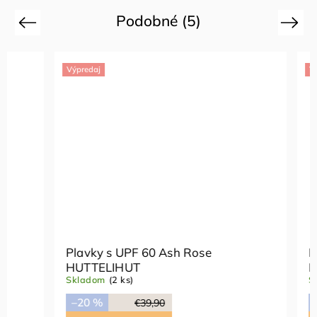
Podobné (5)
Previous
Next
Výpredaj
Výpredaj
Plavky s UPF 60 Ash Rose
Plavky s
HUTTELIHUT
HUTTEL
Skladom
(2 ks)
Skladom
(
–20 %
–20 %
€39,90