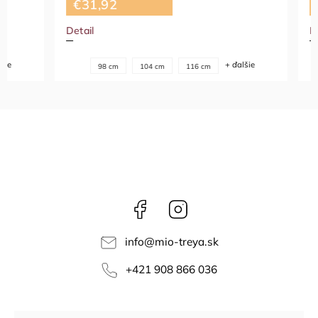
€31,92
€34,3
Detail
Detail
+ ďalšie
98 cm
104 cm
116 cm
Facebook
Instagram
info
@
mio-treya.sk
+421 908 866 036