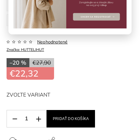
104 cm
110 cm
116 cm
122 cm
128 cm
Neohodnotené
Značka:
HUTTELIHUT
–20 %
€27,90
€22,32
ZVOĽTE VARIANT
PRIDAŤ DO KOŠÍKA