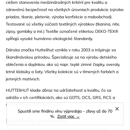
cieľom stanovenia medzinárodných kritérií pre kvalitu a
zdravotnú bezpečnosť na všetkých úrovniach produkcie (výroba
priadze, tkanie, pletenie, výroba konfekcie a maloobchod).
Testované sú všetky súčasti textilných výrobkov (tkanina, nite,
zipsy, gombíky a iné.) Textílie označené etiketou OEKO-TEX®
spĺňajú vysoké humánno-ekologické štandardy.
Dánska značka Huttelihut vznikla v roku 2003 a inšpiruje sa
škandinávskou prírodou. Špecializuje sa na výrobu detského
oblečenia a doplnkov, ako sú napr. teplé zimné čiapky, overaly,
letné klobúky a šaty. Všetky kolekcie sú v tlmených farbách a
jemných motívoch.
HUTTEliHUT kladie dôraz na udržateľnosť a kvalitu, čo sa
odráža v ich certifikáciách, ako sú GOTS, OCS, GRS, RCS a
OEKO-TEX® STANDARD 100.
Spustili sme finálnu vlnu výpredaja – zľavy až do 70
%.
Zistiť viac →
Dodatočné parametre