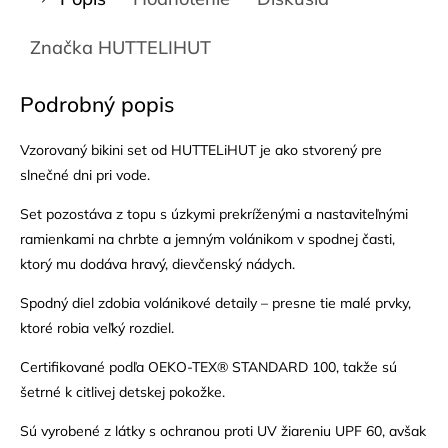
Značka
HUTTELIHUT
Podrobný popis
Vzorovaný bikini set od HUTTELiHUT je ako stvorený pre
slnečné dni pri vode.
Set pozostáva z topu s úzkymi prekríženými a nastaviteľnými
ramienkami na chrbte a jemným volánikom v spodnej časti,
ktorý mu dodáva hravý, dievčenský nádych.
Spodný diel zdobia volánikové detaily – presne tie malé prvky,
ktoré robia veľký rozdiel.
Certifikované podľa OEKO-TEX® STANDARD 100, takže sú
šetrné k citlivej detskej pokožke.
Sú vyrobené z látky s ochranou proti UV žiareniu UPF 60, avšak