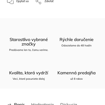
Opýtať sa
Zdieľať
Starostlivo vybrané
Rýchle doručenie
značky
Odosielame do 48 hodín
Predávame len to, čomu veríme.
Kvalita, ktorá vydrží
Kamenná predajňa
Veci, ktoré posuniete ďalej
už 8 rokov
Popis
Hodnotenie
Diskusia