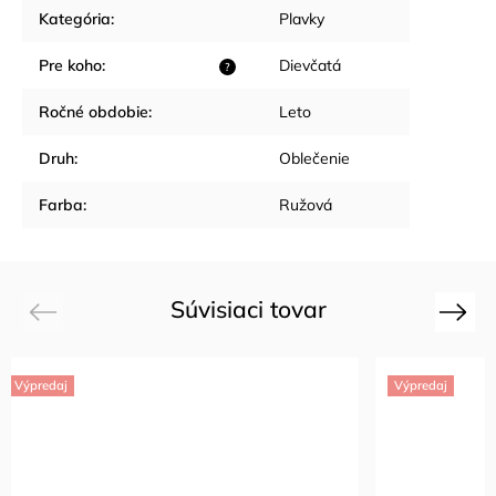
Kategória
:
Plavky
Pre koho
:
Dievčatá
?
Ročné obdobie
:
Leto
Druh
:
Oblečenie
Farba
:
Ružová
Súvisiaci tovar
Previous
Next
Výpredaj
Výpredaj