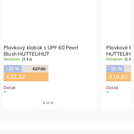
Plavkový klobúk s UPF 60 Pearl
Plavkové
Blush HUTTELIHUT
HUTTEL
Skladom
(1 ks)
Skladom
(
–20 %
–20 %
€27,90
€22,32
€19,9
Detail
Detail
6-12 M