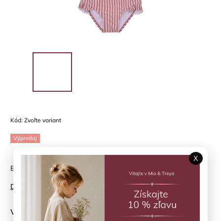
Kód:
Zvoľte variant
Výpredaj
X
Bikini HUTTELIHUT - letná nežnosť v prúžkoch
Detailné informácie
Veľkosť