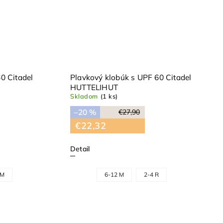
0 Citadel
Plavkový klobúk s UPF 60 Citadel
HUTTELIHUT
Skladom
(1 ks)
–20 %
€27,90
€22,32
Detail
 M
6-12 M
2-4 R