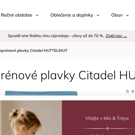
 / Ročné obdobie
Oblečenie a doplnky
Obuv
Spustili sme finálnu vlnu výpredaja – zľavy až do 70 %.
Zistiť viac →
oprénové plavky Citadel HUTTELIHUT
rénové plavky Citadel 
Kód:
Znač
–