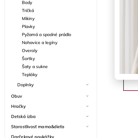
Body
Tričká
Mikiny
Plavky
Pyžamá a spodné prádlo
Nohavice a legíny
Overaly
Šortky
Šaty a sukne
Tepláky
Doplnky
Obuv
Hračky
Detská izba
Starostlivosť mama&dieťa
Darčekové poukážky