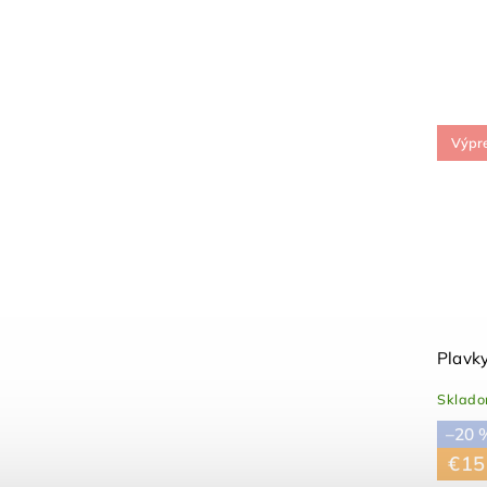
Výpr
Plavk
Sklad
–20 
€15