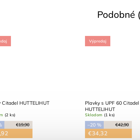
Podobné (
edaj
Výpredaj
y Citadel HUTTELIHUT
Plavky s UPF 60 Citadel
HUTTELIHUT
om
(2 ks)
Skladom
(1 ks)
%
–20 %
€19,90
€42,90
,92
€34,32