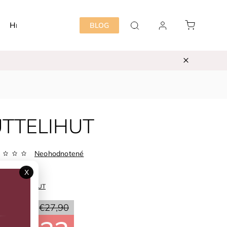
Hračky
Detská izba
Starostlivosť mama&dieť
BLOG
HUTTELIHUT
Neohodnotené
Zvoľte variant
X
ka:
HUTTELIHUT
20 %
€27,90