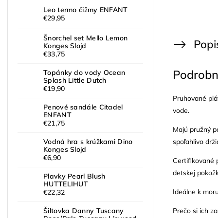
Leo termo čižmy ENFANT
€29,95
Šnorchel set Mello Lemon
Popi
Konges Slojd
€33,75
Podrobn
Topánky do vody Ocean
Splash Little Dutch
€19,90
Pruhované plá
Penové sandále Citadel
vode.
ENFANT
€21,75
Majú pružný pá
spoľahlivo drž
Vodná hra s krúžkami Dino
Konges Slojd
€6,90
Certifikované
detskej pokožk
Plavky Pearl Blush
HUTTELIHUT
Ideálne k moru
€22,32
Prečo si ich za
Šiltovka Danny Tuscany