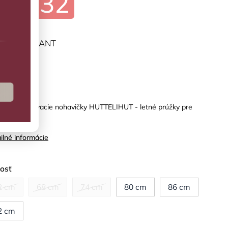
€22,32
ĽTE VARIANT
predaj
rénové plávacie nohavičky HUTTELIHUT - letné prúžky pre
enších
ilné informácie
kosť
2 cm
68 cm
74 cm
80 cm
86 cm
2 cm