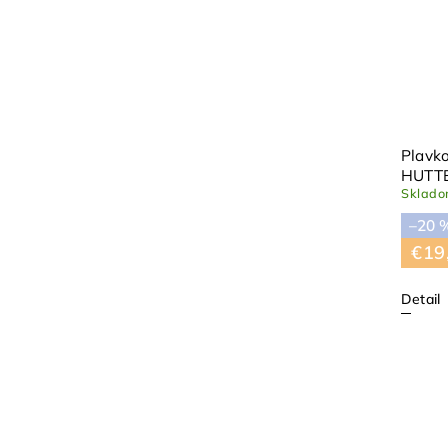
Plavko
HUTT
Sklad
–20 
€19
Detail