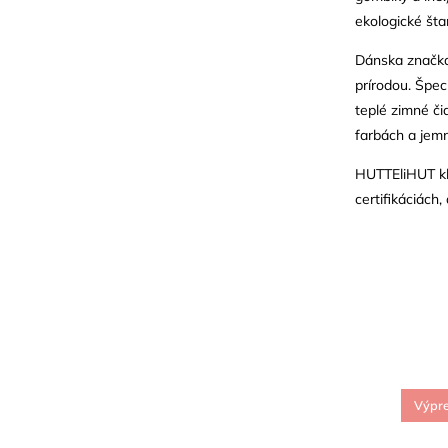
ekologické šta
Dánska značka 
prírodou. Špec
teplé zimné či
farbách a jem
HUTTEliHUT kla
certifikáciá
Výpr