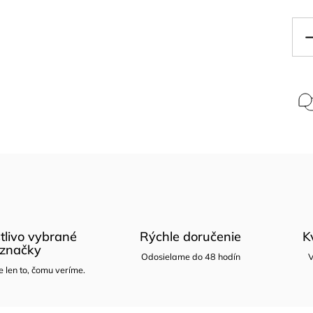
tlivo vybrané
Rýchle doručenie
K
značky
Odosielame do 48 hodín
V
len to, čomu veríme.