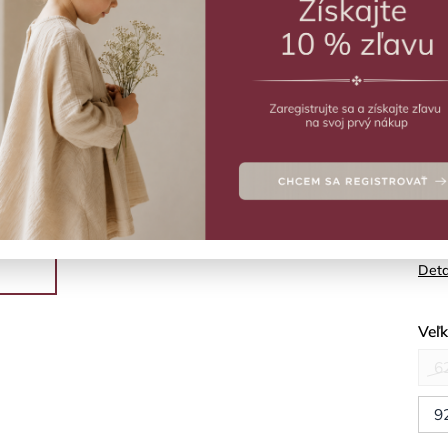
ZVO
Vý
Neop
najm
Deta
Veľ
6
9