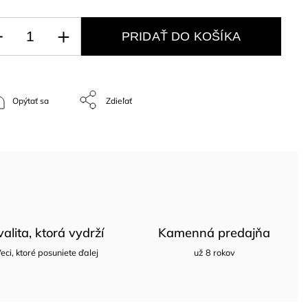
PRIDAŤ DO KOŠÍKA
Opýtať sa
Zdieľať
valita, ktorá vydrží
Kamenná predajňa
eci, ktoré posuniete ďalej
už 8 rokov