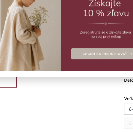
ZVO
Vý
Plav
škan
Deta
Veľ
6
6