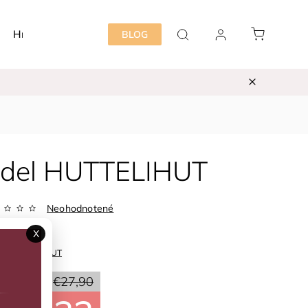
Hračky
Detská izba
Starostlivosť mama&dieť
BLOG
tadel HUTTELIHUT
Neohodnotené
Zvoľte variant
X
ka:
HUTTELIHUT
20 %
€27,90