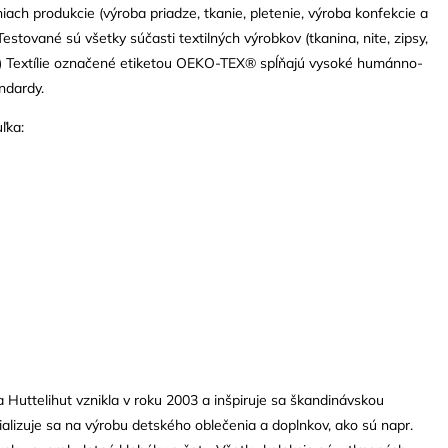
iach produkcie (výroba priadze, tkanie, pletenie, výroba konfekcie a
estované sú všetky súčasti textilných výrobkov (tkanina, nite, zipsy,
.) Textílie označené etiketou OEKO-TEX® spĺňajú vysoké humánno-
ndardy.
uľka:
Huttelihut vznikla v roku 2003 a inšpiruje sa škandinávskou
ializuje sa na výrobu detského oblečenia a doplnkov, ako sú napr.