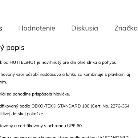
s
Hodnotenie
Diskusia
Značka
ý popis
ik od HUTTELiHUT je navrhnutý pre dni plné slnka a pohybu.
uhovaný vzor pôsobí nadčasovo a ľahko sa kombinuje s plavkami aj
ním.
riál sa pohodlne prispôsobí hlavičke.
ertifikovaný podľa OEKO-TEX® STANDARD 100 (Cert. No. 2276-364
citlivej detskej pokožke.
stovaný a certifikovaný s ochranou UPF 60.
kúšaná v novom aj používanom stave podľa metódy UV STANDARD