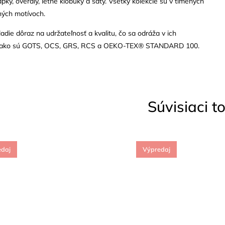
apky, overaly, letné klobúky a šaty. Všetky kolekcie sú v tlmených
ných motívoch.
die dôraz na udržateľnosť a kvalitu, čo sa odráža v ich
ch, ako sú GOTS, OCS, GRS, RCS a OEKO-TEX® STANDARD 100.
Súvisiaci t
edaj
Výpredaj