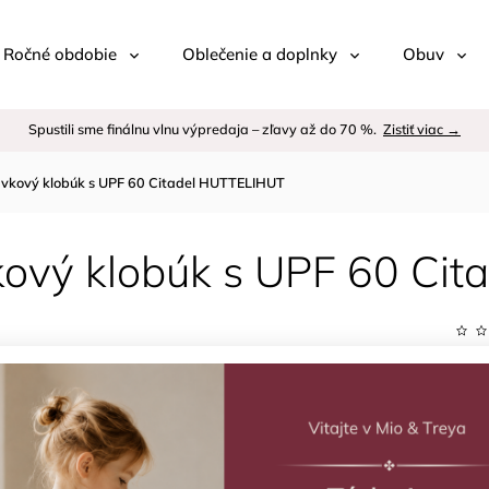
 / Ročné obdobie
Oblečenie a doplnky
Obuv
Spustili sme finálnu vlnu výpredaja – zľavy až do 70 %.
Zistiť viac →
avkový klobúk s UPF 60 Citadel HUTTELIHUT
kový klobúk s UPF 60 Ci
Kód:
Znač
–