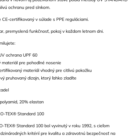
livú ochranu pred slnkom.
e CE-certifikovaný v súlade s PPE reguláciami.
ar, premyslená funkčnosť, pokoj v každom letnom dni.
milujete:
UV ochrana UPF 60
ý materiál pre pohodlné nosenie
ertifikovaný materiál vhodný pre citlivú pokožku
ý pruhovaný dizajn, ktorý ľahko zladíte
tadel
 polyamid, 20% elastan
EKO-TEX® Standard 100
O-TEX® Standard 100 bol vyvinutý v roku 1992, s cieľom
zinárodných kritérií pre kvalitu a zdravotnú bezpečnosť na