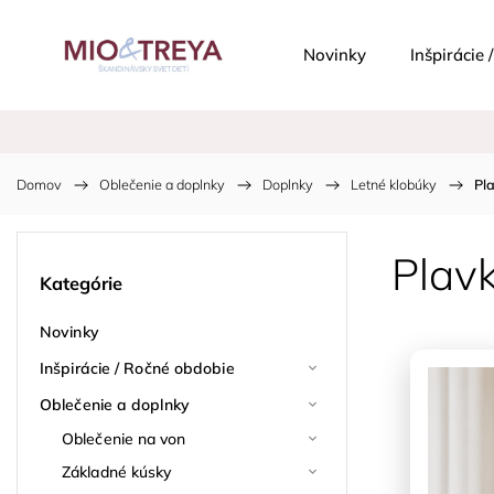
Novinky
Inšpirácie
Domov
/
Oblečenie a doplnky
/
Doplnky
/
Letné klobúky
/
Pl
Plav
Kategórie
Novinky
Inšpirácie / Ročné obdobie
Oblečenie a doplnky
Oblečenie na von
Základné kúsky