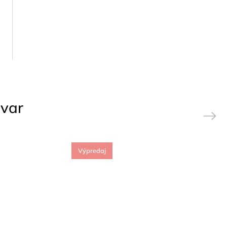
ovar
Next
Výpredaj