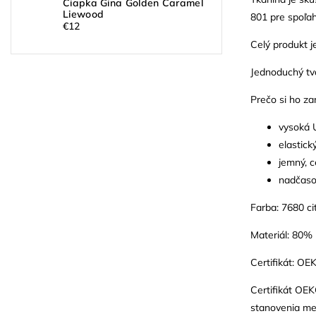
Čiapka Gina Golden Caramel
Liewood
801 pre spoľah
€12
Celý produkt j
Jednoduchý tv
Prečo si ho za
vysoká 
elastick
jemný, c
nadčasov
Farba: 7680 ci
Materiál: 80%
Certifikát: O
Certifikát OEK
stanovenia med