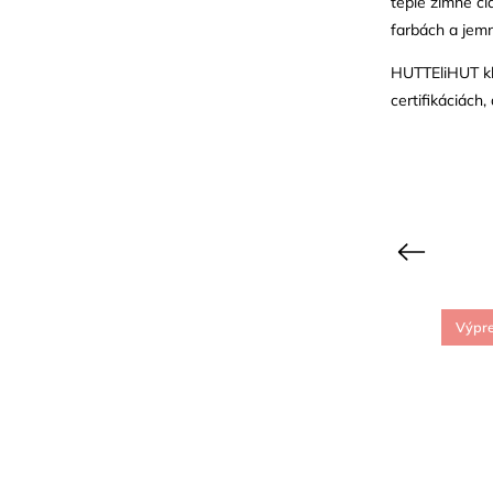
teplé zimné či
farbách a jem
HUTTEliHUT kla
certifikáciá
Previous
Výpredaj
Výpr