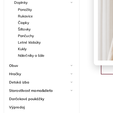
Doplnky
Ponožky
Rukavice
Čiapky
Šiltovky
Pančuchy
Letné klobúky
Kukly
Nákrčníky a šále
Obuv
Hračky
Detská izba
Starostlivosť mama&dieťa
Darčekové poukážky
Výpredaj