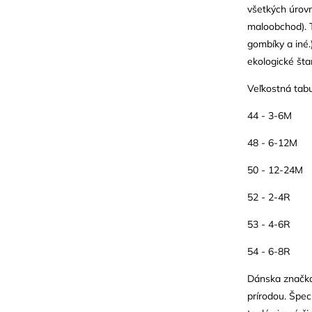
všetkých úrovn
maloobchod). T
gombíky a iné
ekologické šta
Veľkostná tab
44 - 3-6M
48 - 6-12M
50 - 12-24M
52 - 2-4R
53 - 4-6R
54 - 6-8R
Dánska značka 
prírodou. Špec