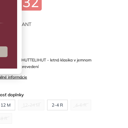
€22,32
ĽTE VARIANT
predaj
kový klobúk HUTTELIHUT - letná klasika v jemnom
dinávskom prevedení
ilné informácie
kosť doplnky
-12 M
12-24 M
2-4 R
4-6 R
-8 R