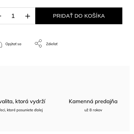
PRIDAŤ DO KOŠÍKA
Opýtať sa
Zdieľať
valita, ktorá vydrží
Kamenná predajňa
eci, ktoré posuniete ďalej
už 8 rokov