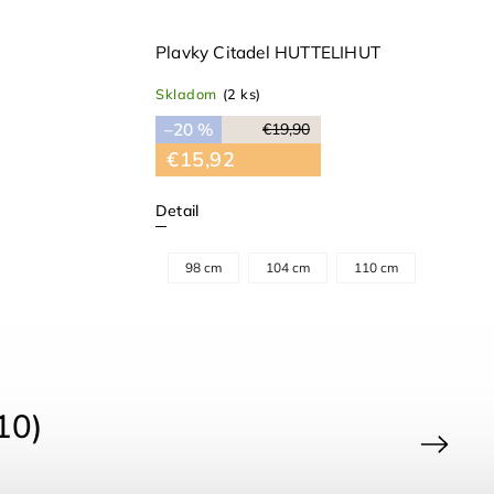
Plavky Citadel HUTTELIHUT
Skladom
(2 ks)
–20 %
€19,90
€15,92
Detail
98 cm
104 cm
110 cm
10)
Next