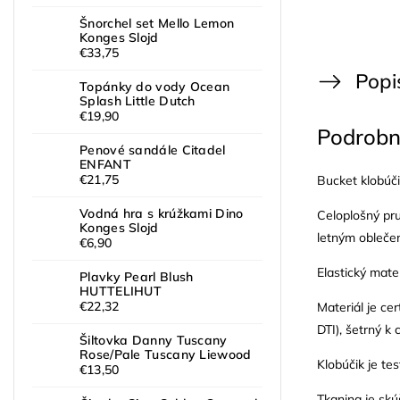
Šnorchel set Mello Lemon
Konges Slojd
€33,75
Popi
Topánky do vody Ocean
Splash Little Dutch
€19,90
Podrobn
Penové sandále Citadel
ENFANT
€21,75
Bucket klobúč
Vodná hra s krúžkami Dino
Celoplošný pr
Konges Slojd
letným obleče
€6,90
Elastický mate
Plavky Pearl Blush
HUTTELIHUT
€22,32
Materiál je c
DTI), šetrný k 
Šiltovka Danny Tuscany
Rose/Pale Tuscany Liewood
Klobúčik je te
€13,50
Tkanina je s