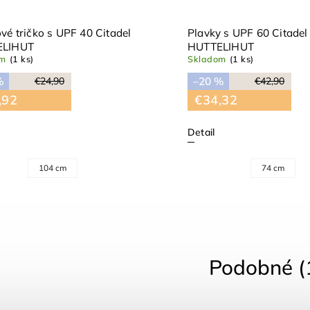
vé tričko s UPF 40 Citadel
Plavky s UPF 60 Citadel
ELIHUT
HUTTELIHUT
om
(1 ks)
Skladom
(1 ks)
%
–20 %
€24,90
€42,90
,92
€34,32
Detail
104 cm
74 cm
Podobné (