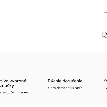
tlivo vybrané
Rýchle doručenie
K
značky
Odosielame do 48 hodín
V
len to, čomu veríme.