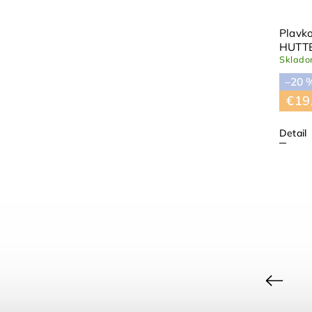
Neoprénové plavky Citadel
Plavko
HUTTELIHUT
HUTT
Skladom
(1 ks)
Sklad
–20 %
–20 
€27,90
€22,32
€19
Detail
Detail
80 cm
86 cm
92 cm
Previous