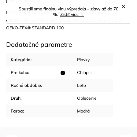
jemných motívoch.
Spustili sme finálnu vlnu výpredaja – zľavy až do 70
HUTTEliHUT kladie dôraz na udržateľnosť a kvalitu, čo sa
%.
Zistiť viac →
odráža v ich certifikáciách, ako sú GOTS, OCS, GRS, RCS a
OEKO-TEX® STANDARD 100.
Dodatočné parametre
Kategória
:
Plavky
Pre koho
:
Chlapci
?
Ročné obdobie
:
Leto
Druh
:
Oblečenie
Farba
:
Modrá