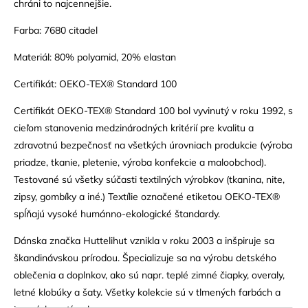
chráni to najcennejšie.
Farba: 7680 citadel
Materiál: 80% polyamid, 20% elastan
Certifikát: OEKO-TEX® Standard 100
Certifikát OEKO-TEX® Standard 100 bol vyvinutý v roku 1992, s
cieľom stanovenia medzinárodných kritérií pre kvalitu a
zdravotnú bezpečnosť na všetkých úrovniach produkcie (výroba
priadze, tkanie, pletenie, výroba konfekcie a maloobchod).
Testované sú všetky súčasti textilných výrobkov (tkanina, nite,
zipsy, gombíky a iné.) Textílie označené etiketou OEKO-TEX®
spĺňajú vysoké humánno-ekologické štandardy.
Dánska značka Huttelihut vznikla v roku 2003 a inšpiruje sa
škandinávskou prírodou. Špecializuje sa na výrobu detského
oblečenia a doplnkov, ako sú napr. teplé zimné čiapky, overaly,
letné klobúky a šaty. Všetky kolekcie sú v tlmených farbách a