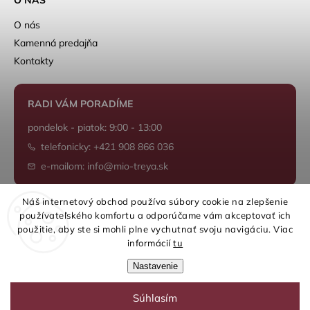
O nás
Kamenná predajňa
Kontakty
RADI VÁM PORADÍME
pondelok - piatok: 9:00 - 13:00
telefonicky: +421 908 866 036
e-mailom: info@mio-treya.sk
Náš internetový obchod používa súbory cookie na zlepšenie
používateľského komfortu a odporúčame vám akceptovať ich
Shoptet.sk
použitie, aby ste si mohli plne vychutnať svoju navigáciu. Viac
informácií
tu
Nastavenie
Súhlasím