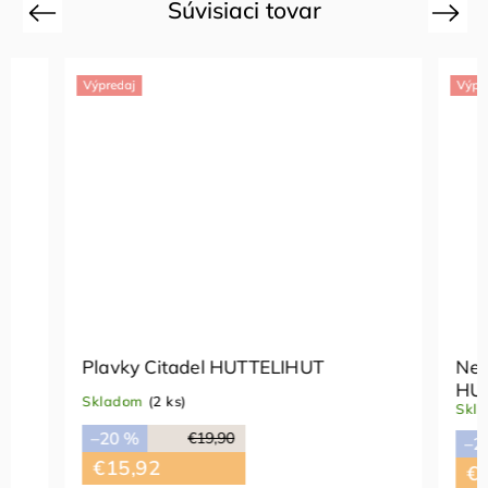
Súvisiaci tovar
Previous
Next
Výpredaj
Výpredaj
Plavky Citadel HUTTELIHUT
Neopréno
HUTTEL
Skladom
(2 ks)
Skladom
(
–20 %
€19,90
–20 %
€15,92
€22,3