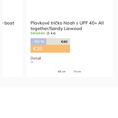
Plavkové tričko Noah s UPF 40+ All
Plavkové
together/Sandy Liewood
comes i
Skladom
(1 ks)
Vypredan
–50 %
€40
–50 %
€20
€20
Detail
Detail
68 cm
74 cm