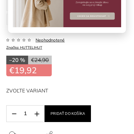
92 cm
98 cm
104 cm
110 cm
116 cm
122 cm
128 cm
Neohodnotené
Značka:
HUTTELIHUT
–20 %
€24,90
€19,92
ZVOĽTE VARIANT
PRIDAŤ DO KOŠÍKA