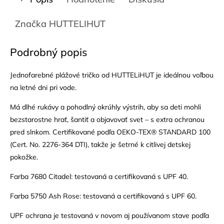
Značka
HUTTELIHUT
Podrobný popis
Jednofarebné plážové tričko od HUTTELiHUT je ideálnou voľbou
na letné dni pri vode.
Má dlhé rukávy a pohodlný okrúhly výstrih, aby sa deti mohli
bezstarostne hrať, šantiť a objavovať svet – s extra ochranou
pred slnkom. Certifikované podľa OEKO-TEX® STANDARD 100
(Cert. No. 2276-364 DTI), takže je šetrné k citlivej detskej
pokožke.
Farba 7680 Citadel: testovaná a certifikovaná s UPF 40.
Farba 5750 Ash Rose: testovaná a certifikovaná s UPF 60.
UPF ochrana je testovaná v novom aj používanom stave podľa