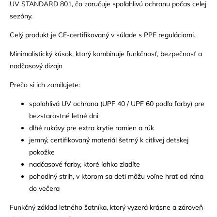
UV STANDARD 801, čo zaručuje spoľahlivú ochranu počas celej
sezóny.
Celý produkt je CE-certifikovaný v súlade s PPE reguláciami.
Minimalistický kúsok, ktorý kombinuje funkčnosť, bezpečnosť a
nadčasový dizajn
Prečo si ich zamilujete:
spoľahlivá UV ochrana (UPF 40 / UPF 60 podľa farby) pre
bezstarostné letné dni
dlhé rukávy pre extra krytie ramien a rúk
jemný, certifikovaný materiál šetrný k citlivej detskej
pokožke
nadčasové farby, ktoré ľahko zladíte
pohodlný strih, v ktorom sa deti môžu voľne hrať od rána
do večera
Funkčný základ letného šatníka, ktorý vyzerá krásne a zároveň