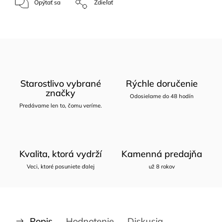
Opýtať sa
Zdieľať
Starostlivo vybrané
Rýchle doručenie
značky
Odosielame do 48 hodín
Predávame len to, čomu veríme.
Kvalita, ktorá vydrží
Kamenná predajňa
Veci, ktoré posuniete ďalej
už 8 rokov
Popis
Hodnotenie
Diskusia