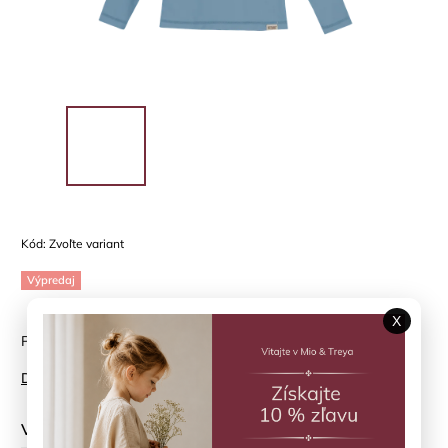
Kód:
Zvoľte variant
Výpredaj
X
Plavkové tričko HUTTELIHUT - jednoduchosť, ktorá chráni
Detailné informácie
Veľkosť