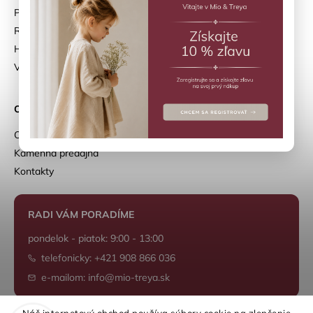
Prihlásiť sa
Registrácia
História objednávok
Vrátenie objednávky
O NÁS
O nás
Kamenná predajňa
Kontakty
RADI VÁM PORADÍME
pondelok - piatok: 9:00 - 13:00
telefonicky: +421 908 866 036
e-mailom: info@mio-treya.sk