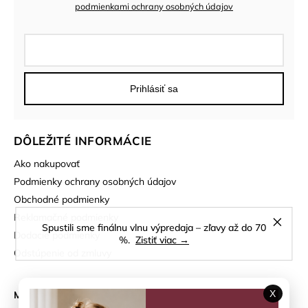
podmienkami ochrany osobných údajov
Prihlásiť sa
DÔLEŽITÉ INFORMÁCIE
Ako nakupovať
Podmienky ochrany osobných údajov
Obchodné podmienky
Reklamačné podmienky
Spustili sme finálnu vlnu výpredaja – zľavy až do 70
Dodacie podmienky
%.
Zistiť viac →
Odstúpenie od zmluvy
X
MÔJ ÚČET