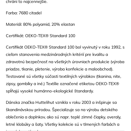
chráni to najcennejšie.
Farba: 7680 citadel
Materiál: 80% polyamid, 20% elastan
Certifikát: OEKO-TEX® Standard 100
Certifikát OEKO-TEX® Standard 100 bol vyvinutý v roku 1992, s
cieľom stanovenia medzinárodných kritérií pre kvalitu a
zdravotnú bezpečnosť na všetkých úrovniach produkcie (výroba
priadze, tkanie, pletenie, výroba konfekcie a maloobchod).
Testované sú všetky súčasti textilných výrobkov (tkanina, nite,
zipsy, gombíky a iné.) Textílie označené etiketou OEKO-TEX®
spĺňajú vysoké humánno-ekologické štandardy.
Dánska značka Huttelihut vznikla v roku 2003 a inšpiruje sa
škandinávskou prírodou. Špecializuje sa na výrobu detského
oblečenia a doplnkov, ako sú napr. teplé zimné čiapky, overaly,
letné klobúky a šaty. Všetky kolekcie sú v tlmených farbách a