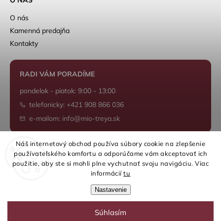
O nás
Kamenná predajňa
Kontakty
RADI VÁM PORADÍME
pondelok - piatok: 9:00 - 13:00
telefonicky: +421 908 866 036
e-mailom: info@mio-treya.sk
Náš internetový obchod používa súbory cookie na zlepšenie
používateľského komfortu a odporúčame vám akceptovať ich
Shoptet.sk
použitie, aby ste si mohli plne vychutnať svoju navigáciu. Viac
informácií
tu
Nastavenie
Súhlasím