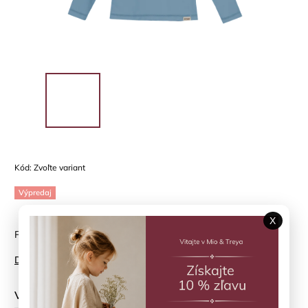
Kód:
Zvoľte variant
Výpredaj
X
Plavkové tričko HUTTELIHUT - jednoduchosť, ktorá chráni
Detailné informácie
Veľkosť