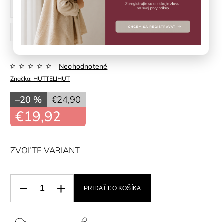
92 cm
98 cm
104 cm
110 cm
116 cm
122 cm
128 cm
Neohodnotené
Značka:
HUTTELIHUT
–20 %
€24,90
€19,92
ZVOĽTE VARIANT
PRIDAŤ DO KOŠÍKA