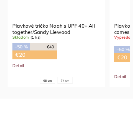
Plavkové tričko Noah s UPF 40+ All
Plavkové
together/Sandy Liewood
comes i
Skladom
(1 ks)
Vypredan
–50 %
€40
–50 %
€20
€20
Detail
Detail
68 cm
74 cm