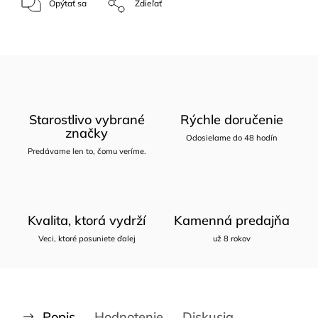
Opýtať sa
Zdieľať
Starostlivo vybrané
Rýchle doručenie
značky
Odosielame do 48 hodín
Predávame len to, čomu veríme.
Kvalita, ktorá vydrží
Kamenná predajňa
Veci, ktoré posuniete ďalej
už 8 rokov
Popis
Hodnotenie
Diskusia