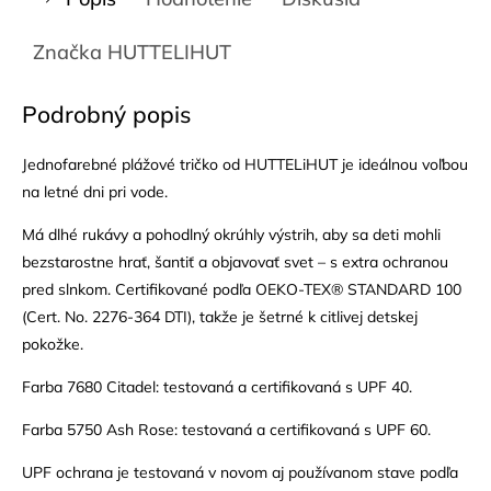
Značka
HUTTELIHUT
Podrobný popis
Jednofarebné plážové tričko od HUTTELiHUT je ideálnou voľbou
na letné dni pri vode.
Má dlhé rukávy a pohodlný okrúhly výstrih, aby sa deti mohli
bezstarostne hrať, šantiť a objavovať svet – s extra ochranou
pred slnkom. Certifikované podľa OEKO-TEX® STANDARD 100
(Cert. No. 2276-364 DTI), takže je šetrné k citlivej detskej
pokožke.
Farba 7680 Citadel: testovaná a certifikovaná s UPF 40.
Farba 5750 Ash Rose: testovaná a certifikovaná s UPF 60.
UPF ochrana je testovaná v novom aj používanom stave podľa