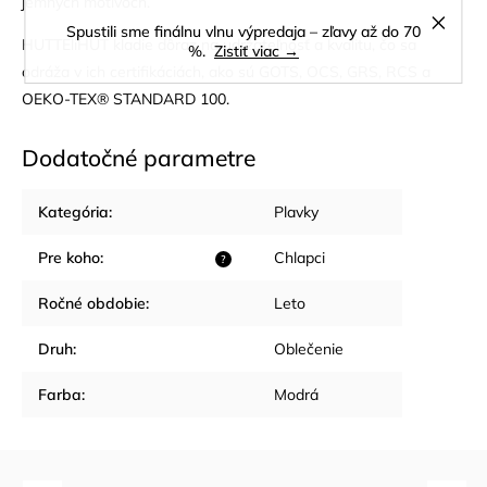
jemných motívoch.
Spustili sme finálnu vlnu výpredaja – zľavy až do 70
HUTTEliHUT kladie dôraz na udržateľnosť a kvalitu, čo sa
%.
Zistiť viac →
odráža v ich certifikáciách, ako sú GOTS, OCS, GRS, RCS a
OEKO-TEX® STANDARD 100.
Dodatočné parametre
Kategória
:
Plavky
Pre koho
:
Chlapci
?
Ročné obdobie
:
Leto
Druh
:
Oblečenie
Farba
:
Modrá