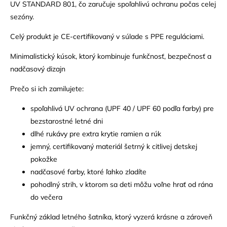
UV STANDARD 801, čo zaručuje spoľahlivú ochranu počas celej
sezóny.
Celý produkt je CE-certifikovaný v súlade s PPE reguláciami.
Minimalistický kúsok, ktorý kombinuje funkčnosť, bezpečnosť a
nadčasový dizajn
Prečo si ich zamilujete:
spoľahlivá UV ochrana (UPF 40 / UPF 60 podľa farby) pre
bezstarostné letné dni
dlhé rukávy pre extra krytie ramien a rúk
jemný, certifikovaný materiál šetrný k citlivej detskej
pokožke
nadčasové farby, ktoré ľahko zladíte
pohodlný strih, v ktorom sa deti môžu voľne hrať od rána
do večera
Funkčný základ letného šatníka, ktorý vyzerá krásne a zároveň