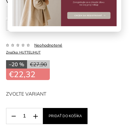
Veľkosť
62 cm
68 cm
74 cm
80 cm
86 cm
92 cm
Neohodnotené
Značka:
HUTTELIHUT
–20 %
€27,90
€22,32
ZVOĽTE VARIANT
PRIDAŤ DO KOŠÍKA