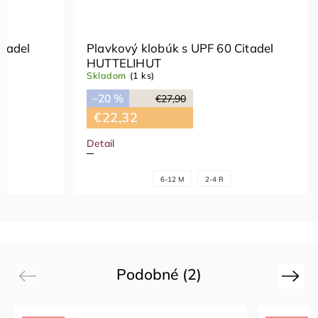
itadel
Plavkový klobúk s UPF 60 Citadel
HUTTELIHUT
Skladom
(1 ks)
–20 %
€27,90
€22,32
Detail
6-12 M
2-4 R
Podobné (2)
Previous
Next