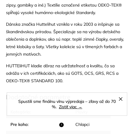
zipsy, gombíky a iné.) Textílie označené etiketou OEKO-TEX®
spĺňajú vysoké humánno-ekologické štandardy.
Dánska značka Huttelihut vznikla v roku 2003 a inšpiruje sa
škandinávskou prírodou. Špecializuje sa na výrobu detského
oblečenia a doplnkov, ako sú napr. teplé zimné čiapky, overaly,
letné klobúky a šaty. Všetky kolekcie sú v tlmených farbách a
jemných motívoch.
HUTTEliHUT kladie dôraz na udržateľnosť a kvalitu, čo sa
odráža v ich certifikáciách, ako sú GOTS, OCS, GRS, RCS a
OEKO-TEX® STANDARD 100.
Dodatočné parametre
Spustili sme finálnu vlnu výpredaja – zľavy až do 70
%.
Zistiť viac →
Kategória
:
Plavky
Pre koho
:
Chlapci
?