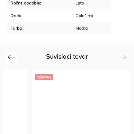
Ročné obdobie
:
Leto
Druh
:
Oblečenie
Farba
:
Modrá
Súvisiaci tovar
Previous
Next
Výpredaj