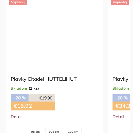
Výpredaj
Výpredaj
Plavky Citadel HUTTELIHUT
Plavky 
Skladom
(2 ks)
Skladom
(
–20 %
–20 %
€19,90
€15,92
€34,3
Detail
Detail
98 cm
104 cm
110 cm