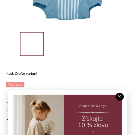
Kód:
Zvoľte variant
Výpredaj
X
Neoprénové plávacie nohavičky HUTTELIHUT - letné prúžky
pre najmenších
Detailné informácie