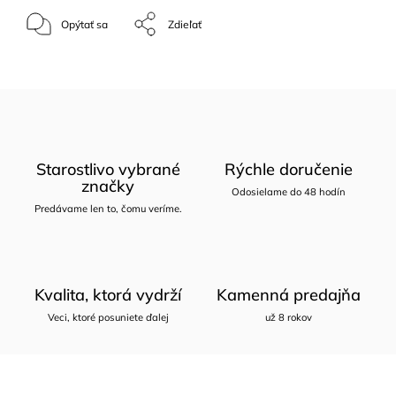
Opýtať sa
Zdieľať
Starostlivo vybrané
Rýchle doručenie
značky
Odosielame do 48 hodín
Predávame len to, čomu veríme.
Kvalita, ktorá vydrží
Kamenná predajňa
Veci, ktoré posuniete ďalej
už 8 rokov