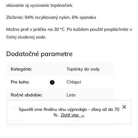
obúvanie aj vyzúvanie topánočiek.
Zloženie: 94% recyklovaný nylon, 6% spandex
Možno prať v práčke na 30 °C. Po každom použití prepláchnite v
čistej studenej vode.
Dodatočné parametre
Kategória
:
Topánky do vody
Pre koho
:
Chlapci
?
Ročné obdobie
:
Leto
Druh
:
Obuv
Spustili sme finálnu vlnu výpredaja – zľavy až do 70
%.
Zistiť viac →
Farba
:
Zelená