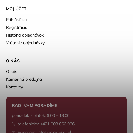
MÔJ ÚČET
Prihlásiť sa
Registrácia
História objednávok
Vrátenie objednávky
O NÁS
O nás
Kamenná predajňa
Kontakty
RADI VÁM PORADÍME
pondelok - piatok: 9:00 - 13:00
telefonicky: +421 908 866 036
e-mailom: info@mio-treya.sk