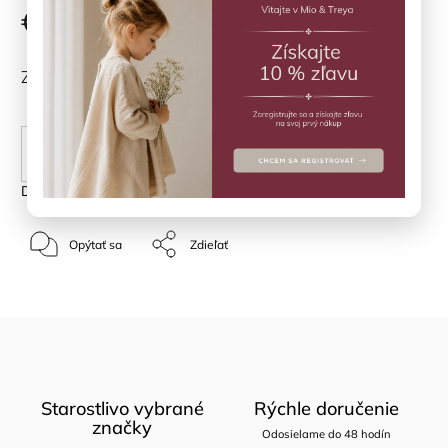
€19,90
ZVOĽTE VARIANT
PRIDAŤ DO KOŠÍKA
Detailné informácie
Opýtať sa
Zdieľať
Starostlivo vybrané
Rýchle doručenie
značky
Odosielame do 48 hodín