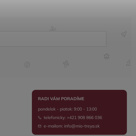
RADI VÁM PORADÍME
pondelok - piatok: 9:00 - 13:00
telefonicky: +421 908 866 036
e-mailom: info@mio-treya.sk