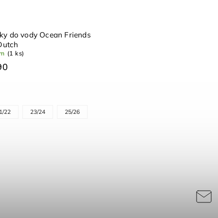
ky do vody Ocean Friends
 Dutch
om
(1 ks)
90
1/22
23/24
25/26