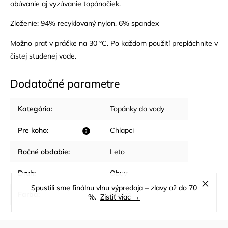
obúvanie aj vyzúvanie topánočiek.
Zloženie: 94% recyklovaný nylon, 6% spandex
Možno prať v práčke na 30 °C. Po každom použití prepláchnite v
čistej studenej vode.
Dodatočné parametre
Kategória
:
Topánky do vody
Pre koho
:
Chlapci
?
Ročné obdobie
:
Leto
Druh
:
Obuv
Spustili sme finálnu vlnu výpredaja – zľavy až do 70
Farba
:
Modrá
%.
Zistiť viac →