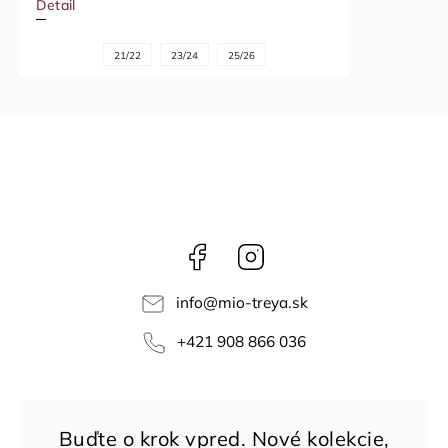
Detail
21/22
23/24
25/26
Facebook
Instagram
info
@
mio-treya.sk
+421 908 866 036