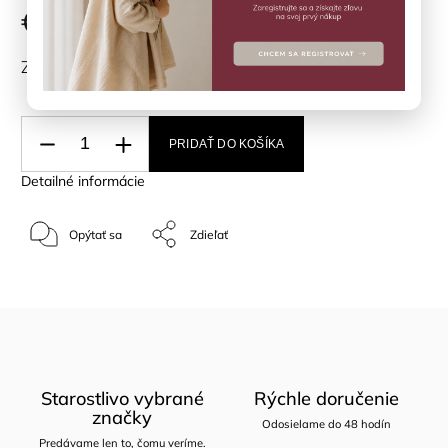
€19,90
ZVOĽTE VARIANT
PRIDAŤ DO KOŠÍKA
Detailné informácie
Opýtať sa
Zdieľať
Starostlivo vybrané
Rýchle doručenie
značky
Odosielame do 48 hodín
Predávame len to, čomu veríme.