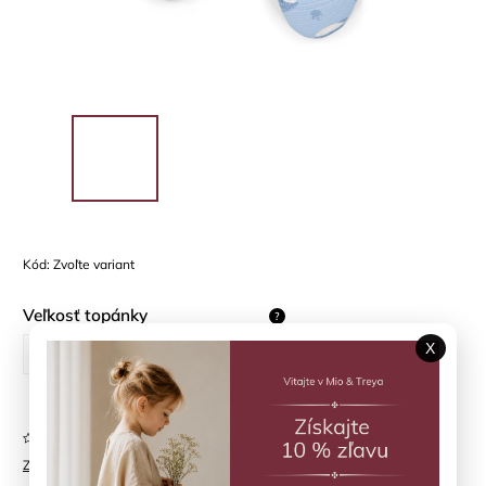
Kód:
Zvoľte variant
Veľkosť topánky
?
X
21/22
23/24
25/26
Neohodnotené
Značka:
LITTLE DUTCH