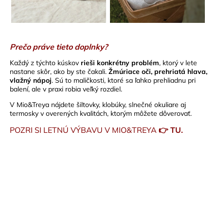
Prečo práve tieto doplnky?
Každý z týchto kúskov
rieši konkrétny problém
, ktorý v lete
nastane skôr, ako by ste čakali.
Žmúriace oči, prehriatá hlava,
vlažný nápoj
. Sú to maličkosti, ktoré sa ľahko prehliadnu pri
balení, ale v praxi robia veľký rozdiel.
V Mio&Treya nájdete šiltovky, klobúky, slnečné okuliare aj
termosky v overených kvalitách, ktorým môžete dôverovať.
POZRI SI LETNÚ VÝBAVU V MIO&TREYA
👉️ TU.