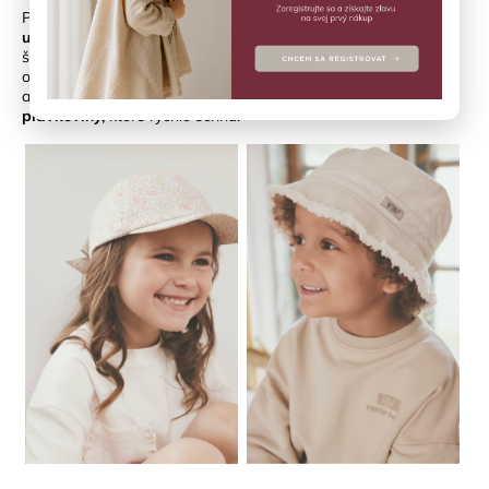
Pri výbere pokrývky hlavy myslite na to, aby zakrývala aj
krk a
uši
. Klobúky s väčšou krempou poskytujú lepšiu ochranu ako
šiltovky, ale aj dobrá šiltovka s predĺženým zadným dielom
odvedie svoju prácu. Na prechádzku voľte vzdušné materiály
ako
bavlna, bambus ľan
. K vode sú ideálne klobúky
z
plavkoviny,
ktoré rýchlo schnú.