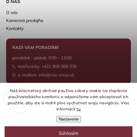
O NÁS
O nás
Kamenná predajňa
Kontakty
RADI VÁM PORADÍME
pondelok - piatok: 9:00 - 13:00
telefonicky: +421 908 866 036
e-mailom: info@mio-treya.sk
Náš internetový obchod používa súbory cookie na zlepšenie
používateľského komfortu a odporúčame vám akceptovať ich
Shoptet.sk
použitie, aby ste si mohli plne vychutnať svoju navigáciu. Viac
informácií
tu
Nastavenie
Súhlasím