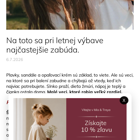
Na toto sa pri letnej výbave
najčastejšie zabúda.
6.7.2026
Plavky, sandále a opaľovací krém sú základ, to viete. Ale sú veci,
na ktoré sa pri balení zabudne a chýbajú až vtedy, keď ich
najviac potrebujete. Slnko praží, dieťa žmúri, nápoj je teplý a
čiapka ostala doma.
Malé veci, ktoré robia veľký rozdiel.
X
Pokrývka hlavy: nie je to len o štýle
Šiltovky
a
klobúky
patria k letnej výbave, ktorú deti nosia
nerady, kým nezistia, ako im je bez nej. Hlava a tvár patria
medzi najexponovanejšie časti tela pri pobyte vonku. Priame
slnko na temene hlavy prispieva k prehriatiu oveľa rýchlejšie,
ako by ste čakali.