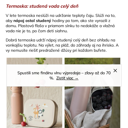
Termoska: studená voda celý deň
V lete
termoska
neslúži na udržanie teploty čaju. Slúži na to,
aby
nápoj ostal studený
hodiny po tom, ako ste vyrazili z
domu. Plastová fľaša v priamom slnku to nedokáže a vlažná
voda nie je to, po čom deti siahnu.
Dobrá
termoska
udrží nápoj studený celý deň bez ohľadu na
vonkajšiu teplotu. Na výlet, na pláž, do záhrady aj na ihrisko. A
vy nemusíte riešiť predražené džúsy pri každom bufete.
Spustili sme finálnu vlnu výpredaja – zľavy až do 70
%.
Zistiť viac →