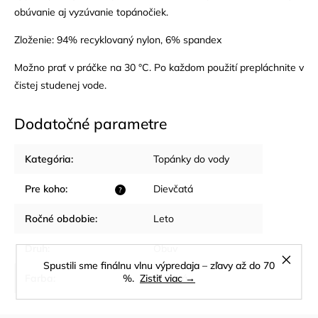
obúvanie aj vyzúvanie topánočiek.
Zloženie: 94% recyklovaný nylon, 6% spandex
Možno prať v práčke na 30 °C. Po každom použití prepláchnite v
čistej studenej vode.
Dodatočné parametre
Kategória
:
Topánky do vody
Pre koho
:
Dievčatá
?
Ročné obdobie
:
Leto
Druh
:
Obuv
Spustili sme finálnu vlnu výpredaja – zľavy až do 70
Farba
:
%.
Zistiť viac →
Ružová