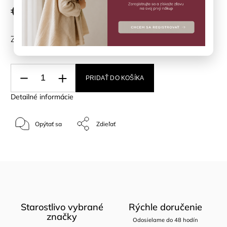
€19,90
ZVOĽTE VARIANT
PRIDAŤ DO KOŠÍKA
Detailné informácie
Opýtať sa
Zdieľať
Starostlivo vybrané
Rýchle doručenie
značky
Odosielame do 48 hodín