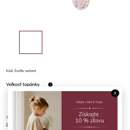
Kód:
Zvoľte variant
Veľkosť topánky
?
X
23/24
25/26
Neohodnotené
Značka:
LITTLE DUTCH