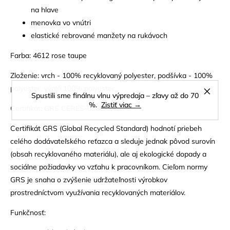
na hlave
menovka vo vnútri
elastické rebrované manžety na rukávoch
Farba: 4612 rose taupe
Zloženie: vrch - 100% recyklovaný polyester, podšívka - 100%
polyester, výplň 100% polyester
Spustili sme finálnu vlnu výpredaja – zľavy až do 70
%.
Zistiť viac →
Certifikát: GRS CERES-0366 GRS
Certifikát GRS (Global Recycled Standard) hodnotí priebeh
celého dodávateľského reťazca a sleduje jednak pôvod surovín
(obsah recyklovaného materiálu), ale aj ekologické dopady a
sociálne požiadavky vo vzťahu k pracovníkom. Cieľom normy
GRS je snaha o zvýšenie udržateľnosti výrobkov
prostredníctvom využívania recyklovaných materiálov.
Funkčnosť: