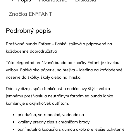
Značka
EN*FANT
Podrobný popis
Prešívaná bunda Enfant – Ľahká, štýlová a pripravená na
každodenné dobrodružstvá
Táto elegantná prešívaná bunda od značky Enfant je skvelou
voľbou. Ľahká ako páperie, no hrejivá – ideálna na každodenné
nosenie do škôlky, školy alebo na ihrisko.
Dánsky dizajn spája funkčnosť a nadčasový štýl – vďaka
jemnému prešívaniu a neutrálnym farbám sa bunda ľahko
kombinuje s akýmkoľvek outfitom.
priedušná, vetruodolná, vodeodolná
kvalitný predný zips s chráničom brady
odnímateľná kapucňa s gumou okolo pre lepšie uchytenie