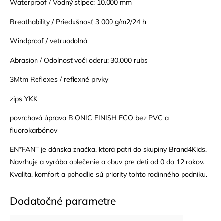
Waterproof / Vodný stlpec: 10.000 mm
Breathability / Priedušnosť 3 000 g/m2/24 h
Windproof / vetruodolná
Abrasion / Odolnosť voči oderu: 30.000 rubs
3Mtm Reflexes / reflexné prvky
zips YKK
povrchová úprava BIONIC FINISH ECO bez PVC a
fluorokarbónov
EN*FANT je dánska značka, ktorá patrí do skupiny Brand4Kids.
Navrhuje a vyrába oblečenie a obuv pre deti od 0 do 12 rokov.
Kvalita, komfort a pohodlie sú priority tohto rodinného podniku.
Dodatočné parametre