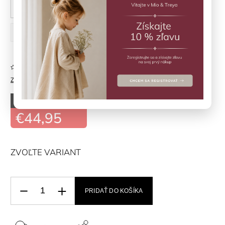
86 cm
92 cm
98 cm
104 cm
116 cm
122 cm
Neohodnotené
Značka:
EN*FANT
–50 %
€89,90
€44,95
ZVOĽTE VARIANT
PRIDAŤ DO KOŠÍKA