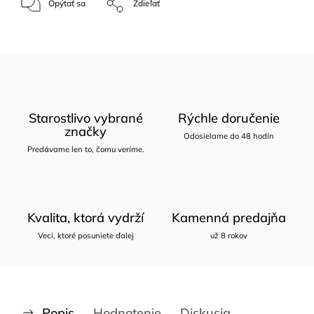
Opýtať sa
Zdieľať
Starostlivo vybrané
Rýchle doručenie
značky
Odosielame do 48 hodín
Predávame len to, čomu veríme.
Kvalita, ktorá vydrží
Kamenná predajňa
Veci, ktoré posuniete ďalej
už 8 rokov
Popis
Hodnotenie
Diskusia