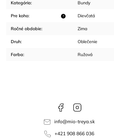
Kategória
:
Bundy
Pre koho
:
Dievčatá
?
Ročné obdobie
:
Zima
Druh
:
Oblečenie
Farba
:
Ružová
Facebook
Instagram
info
@
mio-treya.sk
+421 908 866 036