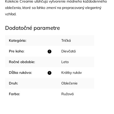
Kolekcie Creamie uľahčujú vytvorenie módneho každodenného
oblečenia, ktoré sa ľahko zmení na prepracovaný elegantný
vzhľad.
Dodatočné parametre
Kategória
:
Tričká
Pre koho
:
Dievčatá
?
Ročné obdobie
:
Leto
Dĺžka rukáva
:
Krátky rukáv
?
Druh
:
Oblečenie
Farba
:
Ružová