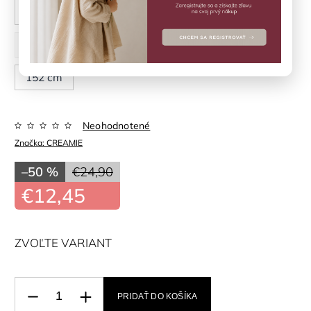
104 cm
110 cm
116 cm
122 cm
128 cm
134 cm
140 cm
146 cm
152 cm
Neohodnotené
Značka:
CREAMIE
–50 %
€24,90
€12,45
ZVOĽTE VARIANT
PRIDAŤ DO KOŠÍKA