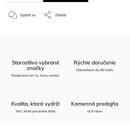
Opýtať sa
Zdieľať
Starostlivo vybrané
Rýchle doručenie
značky
Odosielame do 48 hodín
Predávame len to, čomu veríme.
Kvalita, ktorá vydrží
Kamenná predajňa
Veci, ktoré posuniete ďalej
už 8 rokov