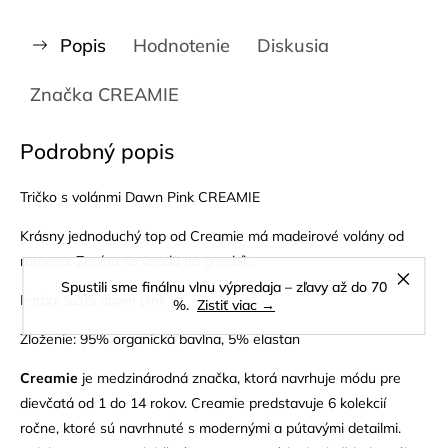
Popis
Hodnotenie
Diskusia
Značka
CREAMIE
Podrobný popis
Tričko s volánmi Dawn Pink CREAMIE
Krásny jednoduchý top od Creamie má madeirové volány od
ramena. Zapína sa vzadu na gombík.
Spustili sme finálnu vlnu výpredaja – zľavy až do 70
Farba: 5205 dawn pink
%.
Zistiť viac →
Zloženie: 95% organická bavlna, 5% elastan
Creamie
je medzinárodná značka, ktorá navrhuje módu pre
dievčatá od 1 do 14 rokov. Creamie predstavuje 6 kolekcií
ročne, ktoré sú navrhnuté s modernými a pútavými detailmi.