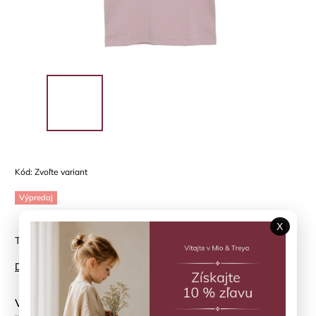
Kód:
Zvoľte variant
Výpredaj
X
Tričko s volánmi Dawn Pink CREAMIE
Detailné informácie
Veľkosť