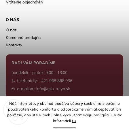
Vrátenie objednávky
O NÁS
O nás
Kamenná predajňa
Kontakty
RADI VÁM PORADÍME
pondelok - piatok: 9:00 - 13:00
telefonicky: +421 908 866 036
e-mailom: info@mio-treya.sk
Náš internetový obchod používa súbory cookie na zlepšenie
používateľského komfortu a odporúčame vám akceptovať ich
Shoptet.sk
použitie, aby ste si mohli plne vychutnať svoju navigáciu. Viac
informácií
tu