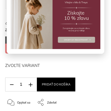
31
32
33
34
35
Neohodnotené
Značka:
LIEWOOD
–50 %
€33
€16,50
ZVOĽTE VARIANT
PRIDAŤ DO KOŠÍKA
Opýtať sa
Zdieľať