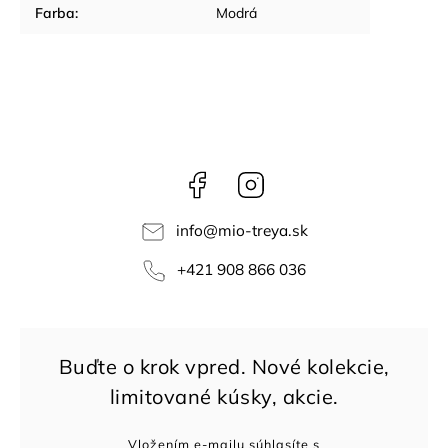
Farba
:
Modrá
Facebook
Instagram
info
@
mio-treya.sk
+421 908 866 036
Vložením e-mailu súhlasíte s