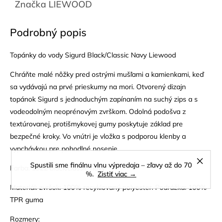
Značka
LIEWOOD
Podrobný popis
Topánky do vody Sigurd Black/Classic Navy Liewood
Chráňte malé nôžky pred ostrými mušľami a kamienkami, keď
sa vydávajú na prvé prieskumy na mori. Otvorený dizajn
topánok Sigurd s jednoduchým zapínaním na suchý zips a s
vodeodolným neoprénovým zvrškom. Odolná podošva z
textúrovanej, protišmykovej gumy poskytuje základ pre
bezpečné kroky. Vo vnútri je vložka s podporou klenby a
vypchávkou pre pohodlné nosenie.
Spustili sme finálnu vlnu výpredaja – zľavy až do 70
Farba: 1922 black/classic navy
%.
Zistiť viac →
Materiál: zvršok: 100% recyklovaný polyester. Podrážka: 100%
TPR guma
Rozmery: