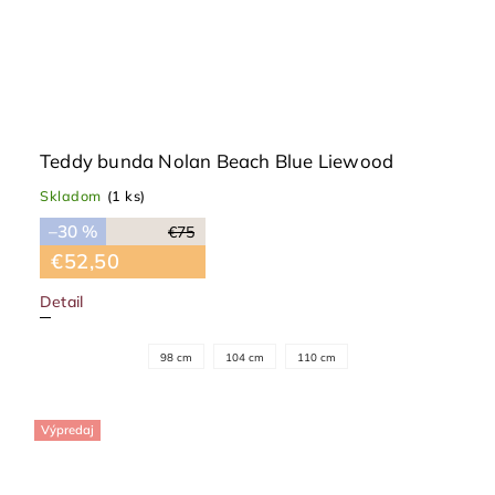
Teddy bunda Nolan Beach Blue Liewood
Skladom
(1 ks)
–30 %
€75
€52,50
Detail
98 cm
104 cm
110 cm
Výpredaj