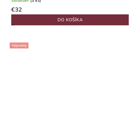
Skladom
(3 ks)
€32
DO KOŠÍKA
Výpredaj