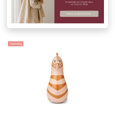
tuscany Liewood
Vypredané
€65
Detail
Výpredaj