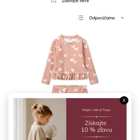
Odporúčame
Najlacnejšie
Najdrahšie
Najpredávanejšie
Abecedne
X
Plavky Dagny s UPF 40+ Sweethearts/Pale