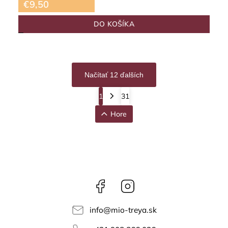
€9,50
DO KOŠÍKA
Načítať 12 ďalších
1
31
Hore
Facebook
Instagram
info
@
mio-treya.sk