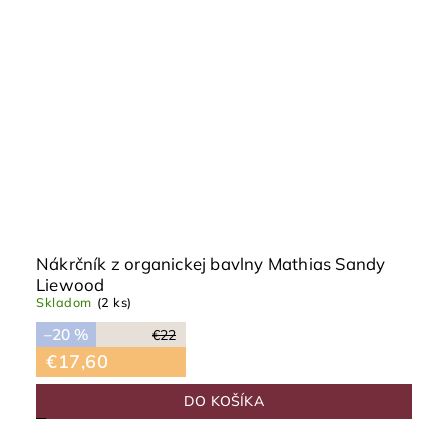
Nákrčník z organickej bavlny Mathias Sandy
Liewood
Skladom
(2 ks)
–20 %
€22
€17,60
DO KOŠÍKA