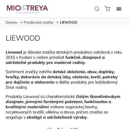
Domov
/
Predávané značky
/
LIEWOOD
LIEWOOD
Liewood
je dánska značka detských produktov založená v roku
2015 v Kodani s cieľom prinášať
funkčné, dizajnové a
udržateľné produkty pre moderné rodiny
.
Sortiment značky zahŕňa
detské oblečenie, obuv, doplnky,
hračky, dekorácie do detskej izby, ošatenie, textil, potreby
pre dojčenie a stolovanie
a ďalšie produkty pre každodenný
život rodiny.
Produkty Liewood sú charakteristické
čistým škandinávskym
dizajnom, jemnými farebnými paletami, funkčnosťou a
kvalitnými materiálmi
vrátane organickej bavlny,
recyklovaných textílií, silikónu a dreva, pričom značka sa
angažuje v
ekológii a udržateľnosti výroby
.