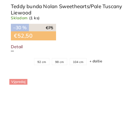
Teddy bunda Nolan Sweethearts/Pale Tuscany
Liewood
Skladom
(1 ks)
–30 %
€75
€52,50
Detail
+ ďalšie
92 cm
98 cm
104 cm
Výpredaj