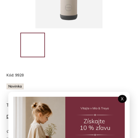
Kód:
9928
Novinka
X
Termoska so slamkou 350 ml Cream Beige AYA&IDA
Detailné informácie
Neohodnotené