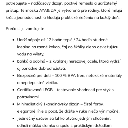
potrebujete – nadčasový dizajn, poctivé remeslo a udržateľný
prístup. Termoska AYA&IDA je vytvorená pre rodiny, ktoré milujú
krásu jednoduchosti a hľadajú praktické riešenia na každý deň.
Prečo si ju zamilujete
Udrží nápoje až 12 hodín teplé / 24 hodín studené –
ideálna na ranné kakao, čaj do škôlky alebo osviežujúcu
vodu na výlety.
Ľahká a odolná – z kvalitnej nerezovej ocele, ktorá vydrží
aj poriadne dobrodružstvá.
Bezpečná pre deti – 100 % BPA free, netoxické materiály
a nepriepustné viečko.
Certifikovaná LFGB - testovanie vhodnosti pre styk s
potravinami
Minimalistický škandinávsky dizajn – čisté farby,
elegantné línie a pocit, že držíte v ruke niečo výnimočné.
Jedinečný uzáver sa ľahko otvára jedným stlačením,
odhalí mäkkú slamku a spolu s praktickým držadlom