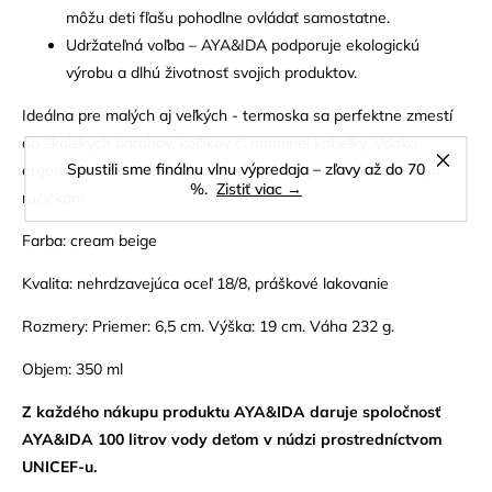
môžu deti fľašu pohodlne ovládať samostatne.
Udržateľná voľba – AYA&IDA podporuje ekologickú
výrobu a dlhú životnosť svojich produktov.
Ideálna pre malých aj veľkých - termoska sa perfektne zmestí
do školských batohov, kočíkov či maminej kabelky. Vďaka
Spustili sme finálnu vlnu výpredaja – zľavy až do 70
ergonomickému tvaru sa pohodlne drží aj drobným detským
%.
Zistiť viac →
ručičkám.
Farba: cream beige
Kvalita: nehrdzavejúca oceľ 18/8, práškové lakovanie
Rozmery: Priemer: 6,5 cm. Výška: 19 cm. Váha 232 g.
Objem: 350 ml
Z každého nákupu produktu AYA&IDA daruje spoločnosť
AYA&IDA 100 litrov vody deťom v núdzi prostredníctvom
UNICEF-u.