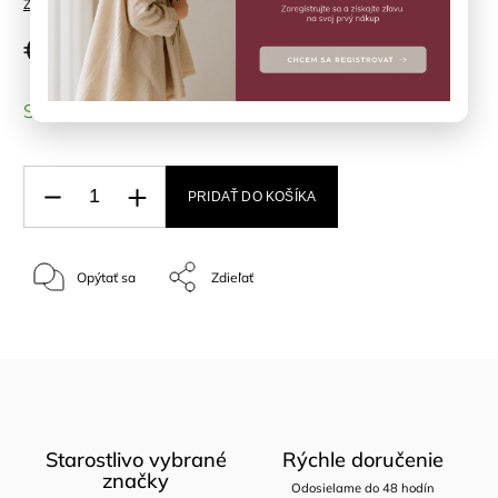
Značka:
AYA&IDA
€34
SKLADOM
(2 ks)
PRIDAŤ DO KOŠÍKA
Opýtať sa
Zdieľať
Starostlivo vybrané
Rýchle doručenie
značky
Odosielame do 48 hodín