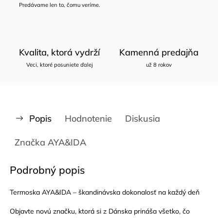
Predávame len to, čomu veríme.
Kvalita, ktorá vydrží
Kamenná predajňa
Veci, ktoré posuniete ďalej
už 8 rokov
Popis
Hodnotenie
Diskusia
Značka
AYA&IDA
Podrobný popis
Termoska AYA&IDA – škandinávska dokonalosť na každý deň
Objavte novú značku, ktorá si z Dánska prináša všetko, čo