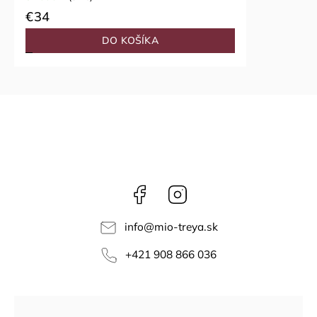
€34
DO KOŠÍKA
Facebook
Instagram
info
@
mio-treya.sk
+421 908 866 036