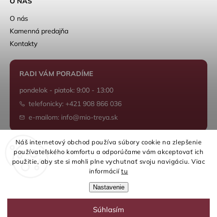
O NÁS
O nás
Kamenná predajňa
Kontakty
RADI VÁM PORADÍME
pondelok - piatok: 9:00 - 13:00
telefonicky: +421 908 866 036
e-mailom: info@mio-treya.sk
Náš internetový obchod používa súbory cookie na zlepšenie
používateľského komfortu a odporúčame vám akceptovať ich
Shoptet.sk
použitie, aby ste si mohli plne vychutnať svoju navigáciu. Viac
informácií
tu
Nastavenie
Súhlasím