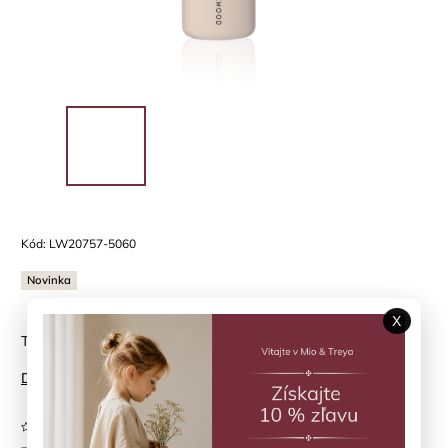
Kód:
LW20757-5060
Novinka
X
Termoska Falk 350 ml Sandy Liewood
Detailné informácie
Neohodnotené