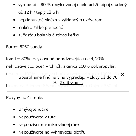
vyrobená z 80 % recyklovanej ocele udrží nápoj studený
až 12 h / teplý až 6 h
nepriepustné viečko s výklopným uzáverom
ľahká a ľahko prenosná
súčasťou balenia čistiaca kefka
Farba: 5060 sandy
Kvalita: 80% recyklovaná nehrdzavejúca oceľ, 20%
nehrdzavejúca oceľ. Vrchnák, slamka 100% polypropylén,
tesnenie 100% silikón, vrchnák v tvare zvieratka 100% silikón
Spustili sme finálnu vlnu výpredaja – zľavy až do 70
%.
Zistiť viac →
Rozmery: Priemer: 6,5 cm. Výška: 22,5 cm. Objem: 350 ml
Pokyny na čistenie:
Umývajte ručne
Nepoužívajte v rúre
Nepoužívajte v mikrovlnnej rúre
Nepoužívajte na vyhrievaciu platňu