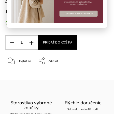
Značka:
LIEWOOD
€32
SKLADOM
(3 ks)
PRIDAŤ DO KOŠÍKA
Opýtať sa
Zdieľať
Starostlivo vybrané
Rýchle doručenie
značky
Odosielame do 48 hodín
Predávame len to, čomu veríme.