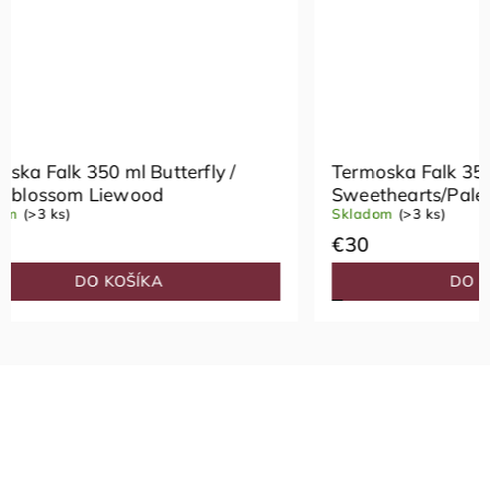
Termoska Falk 350 ml
Termosk
Sweethearts/Pale Tuscany Liewood
blue mi
Skladom
(>3 ks)
Skladom
€30
€30
DO KOŠÍKA