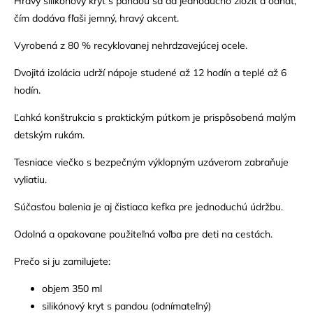
Hravý silikónový kryt s pandou sa dá jednoducho zložiť a odňať,
čím dodáva fľaši jemný, hravý akcent.
Vyrobená z 80 % recyklovanej nehrdzavejúcej ocele.
Dvojitá izolácia udrží nápoje studené až 12 hodín a teplé až 6
hodín.
Ľahká konštrukcia s praktickým pútkom je prispôsobená malým
detským rukám.
Tesniace viečko s bezpečným výklopným uzáverom zabraňuje
vyliatiu.
Súčasťou balenia je aj čistiaca kefka pre jednoduchú údržbu.
Odolná a opakovane použiteľná voľba pre deti na cestách.
Prečo si ju zamilujete:
objem 350 ml
silikónový kryt s pandou (odnímateľný)