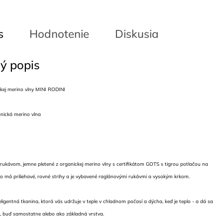
s
Hodnotenie
Diskusia
ý popis
ickej merino vlny MINI RODINI
nická merino vlna
 rukávom, jemne pletené z organickej merino vlny s certifikátom GOTS s tigrou potlačou na
čko má priliehavé, rovné strihy a je vybavené raglánovými rukávmi a vysokým krkom.
eligentná tkanina, ktorá vás udržuje v teple v chladnom počasí a dýcha, keď je teplo - a dá sa
k, buď samostatne alebo ako základná vrstva.