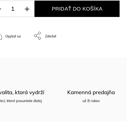
PRIDAŤ DO KOŠÍKA
Opýtať sa
Zdieľať
valita, ktorá vydrží
Kamenná predajňa
eci, ktoré posuniete ďalej
už 8 rokov