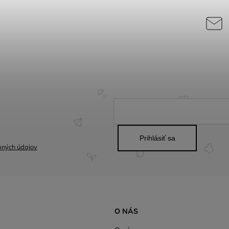
Prihlásiť sa
bných údajov
O NÁS