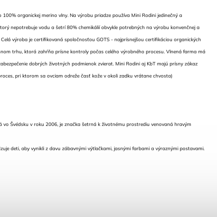
zo 100% organickej merino vlny. Na výrobu priadze používa Mini Rodini jedinečný a
ktorý nepotrebuje vodu a šetrí 80% chemikálií obvykle potrebných na výrobu konvenčnej a
. Celá výroba je certifikovaná spoločnosťou GOTS - najprísnejšou certifikáciou organických
snom trhu, ktorá zahŕňa prísne kontroly počas celého výrobného procesu. Vlnená farma má
 zabezpečenie dobrých životných podmienok zvierat. Mini Rodini aj KbT majú prísny zákaz
 proces, pri ktorom sa ovciam odreže časť kože v okoli zadku vrátane chvosta)
ná vo Švédsku v roku 2006, je značka šetrná k životnému prostrediu venovaná hravým
zuje deti, aby vynikli z davu zábavnými výtlačkami, jasnými farbami a výraznými postavami.