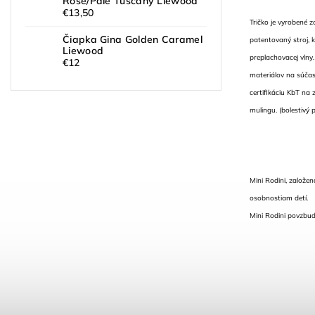
Rose/Pale Tuscany Liewood
€13,50
Tričko je vyrobené 
Čiapka Gina Golden Caramel
patentovaný stroj, 
Liewood
preplachovacej vlny
€12
materiálov na súča
certifikáciu KbT na
mulingu. (bolestivý
Mini Rodini, založe
osobnostiam detí.
Mini Rodini povzbud