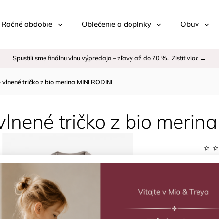
 / Ročné obdobie
Oblečenie a doplnky
Obuv
Spustili sme finálnu vlnu výpredaja – zľavy až do 70 %.
Zistiť viac →
é vlnené tričko z bio merina MINI RODINI
vlnené tričko z bio merin
Kód:
Znač
–