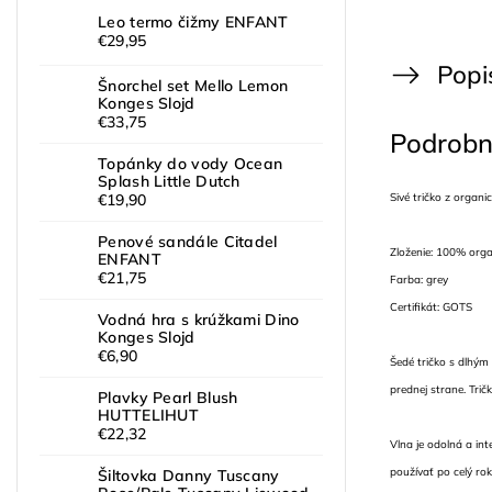
Leo termo čižmy ENFANT
€29,95
Popi
Šnorchel set Mello Lemon
Konges Slojd
€33,75
Podrobn
Topánky do vody Ocean
Splash Little Dutch
Sivé tričko z organ
€19,90
Penové sandále Citadel
Zloženie: 100% orga
ENFANT
€21,75
Farba: grey
Certifikát: GOTS
Vodná hra s krúžkami Dino
Konges Slojd
€6,90
Šedé tričko s dlhým
prednej strane. Tri
Plavky Pearl Blush
HUTTELIHUT
€22,32
Vlna je odolná a int
používať po celý ro
Šiltovka Danny Tuscany