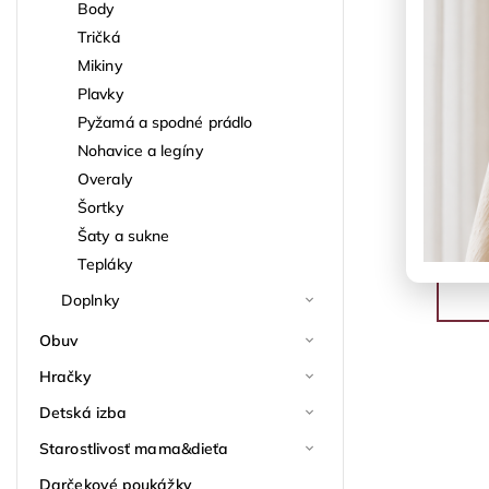
Body
Tričká
Mikiny
Plavky
Pyžamá a spodné prádlo
Nohavice a legíny
Overaly
Šortky
Šaty a sukne
Tepláky
Doplnky
Obuv
Hračky
Detská izba
Starostlivosť mama&dieťa
Darčekové poukážky