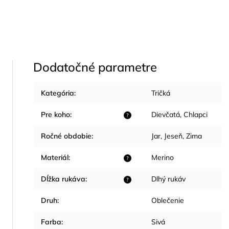
Dodatočné parametre
Kategória
:
Tričká
Pre koho
:
Dievčatá
,
Chlapci
?
Ročné obdobie
:
Jar
,
Jeseň
,
Zima
Materiál
:
Merino
?
Dĺžka rukáva
:
Dlhý rukáv
?
Druh
:
Oblečenie
Farba
:
Sivá