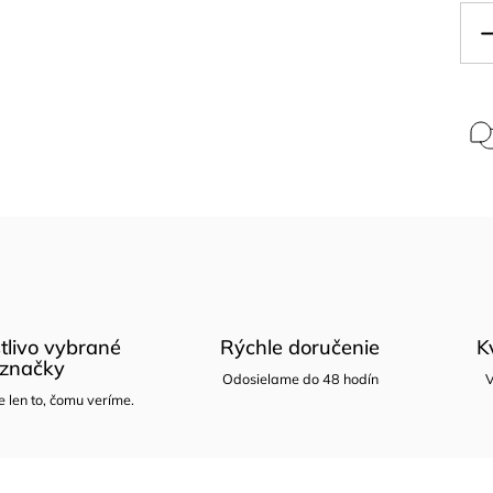
tlivo vybrané
Rýchle doručenie
K
značky
Odosielame do 48 hodín
V
len to, čomu veríme.