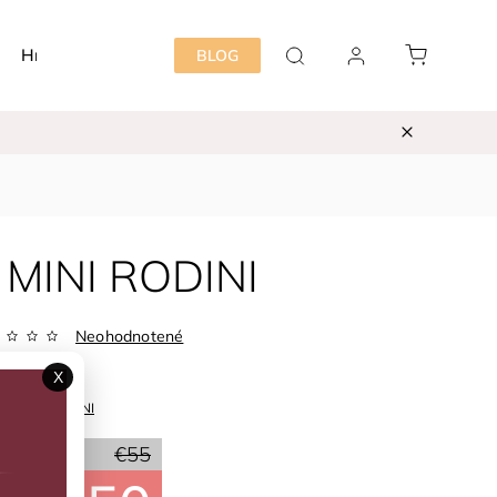
Hračky
Detská izba
Starostlivosť mama&dieť
BLOG
a MINI RODINI
Neohodnotené
Zvoľte variant
X
ka:
MINI RODINI
30 %
€55