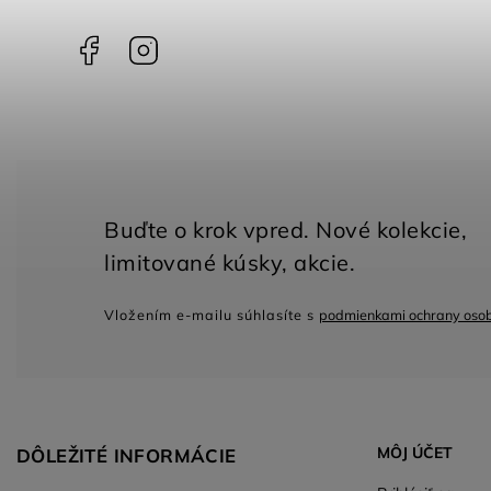
Facebook
Instagram
Vložením e-mailu súhlasíte s
podmienkami ochrany oso
MÔJ ÚČET
DÔLEŽITÉ INFORMÁCIE