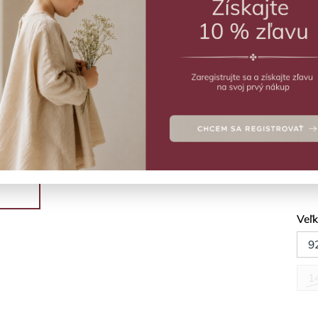
ZVO
Vý
Sivé
Deta
Veľ
9
1