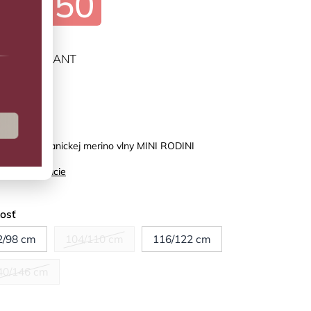
€38,50
ĽTE VARIANT
predaj
 tričko z organickej merino vlny MINI RODINI
ilné informácie
kosť
2/98 cm
104/110 cm
116/122 cm
40/146 cm