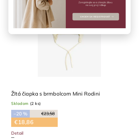
Žltá čiapka s brmbolcom Mini Rodini
Skladom
(2 ks)
–20 %
€23,58
€18,86
Detail