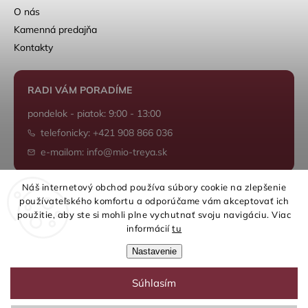
O nás
Kamenná predajňa
Kontakty
RADI VÁM PORADÍME
pondelok - piatok: 9:00 - 13:00
telefonicky: +421 908 866 036
e-mailom: info@mio-treya.sk
Náš internetový obchod používa súbory cookie na zlepšenie
používateľského komfortu a odporúčame vám akceptovať ich
Shoptet.sk
použitie, aby ste si mohli plne vychutnať svoju navigáciu. Viac
informácií
tu
Nastavenie
Súhlasím
Copyright 2026
mio-treya.sk
. Všetky práva vyhradené.
Upraviť nastavenie cookies