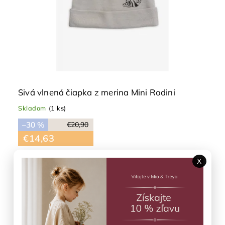
Sivá vlnená čiapka z merina Mini Rodini
Skladom
(1 ks)
–30 %
€20,90
€14,63
Detail
X
48/50
52/54
Výpredaj