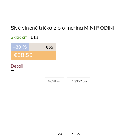
Sivé vlnené tričko z bio merina MINI RODINI
Skladom
(1 ks)
–30 %
€55
€38,50
Detail
92/98 cm
116/122 cm
Facebook
Instagram