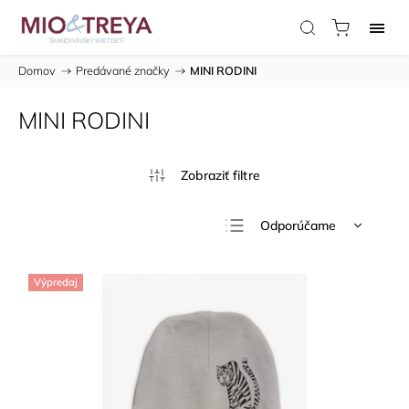
Domov
/
Predávané značky
/
MINI RODINI
MINI RODINI
Odporúčame
Najlacnejšie
Výpredaj
Najdrahšie
Najpredávanejšie
Abecedne