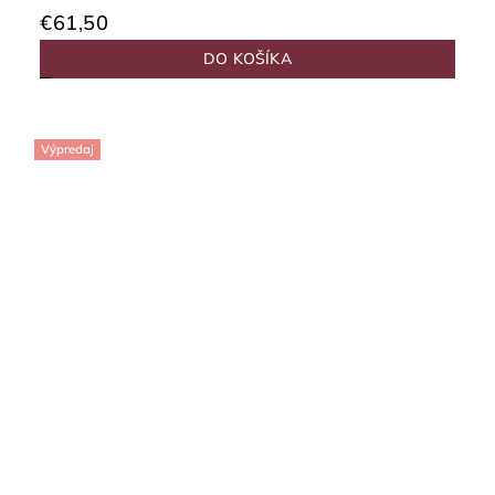
€61,50
DO KOŠÍKA
Výpredaj