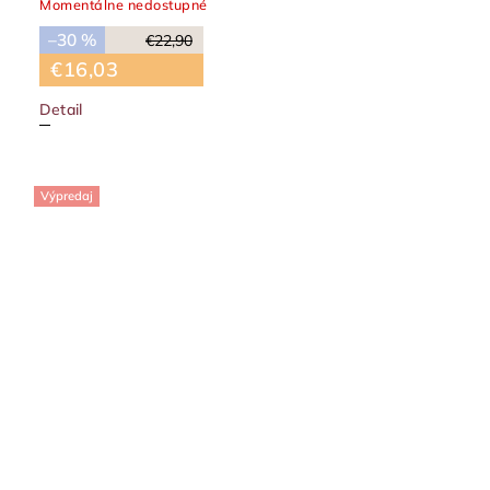
Momentálne nedostupné
–30 %
€22,90
€16,03
Detail
Výpredaj