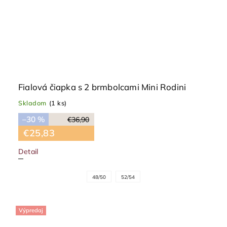
Fialová čiapka s 2 brmbolcami Mini Rodini
Skladom
(1 ks)
–30 %
€36,90
€25,83
Detail
48/50
52/54
Výpredaj