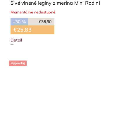
Sivé vlnené legíny z merina Mini Rodini
Momentálne nedostupné
–30 %
€36,90
€25,83
Detail
Výpredaj