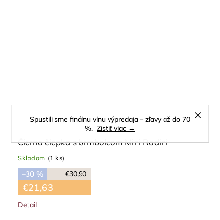
Spustili sme finálnu vlnu výpredaja – zľavy až do 70
%.
Zistiť viac →
Čierna čiapka s brmbolcom Mini Rodini
Skladom
(1 ks)
–30 %
€30,90
€21,63
Detail