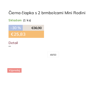
Čierna čiapka s 2 brmbolcami Mini Rodini
Skladom
(1 ks)
–30 %
€36,90
€25,83
Detail
48/50
Výpredaj