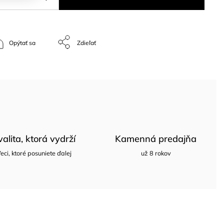
Opýtať sa
Zdieľať
valita, ktorá vydrží
Kamenná predajňa
eci, ktoré posuniete ďalej
už 8 rokov