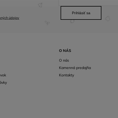
Prihlásiť sa
bných údajov
O NÁS
O nás
Kamenná predajňa
ávok
Kontakty
ávky