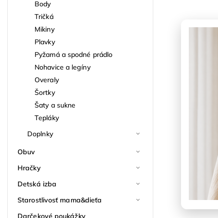
Body
Tričká
Mikiny
Plavky
Pyžamá a spodné prádlo
Nohavice a legíny
Overaly
Šortky
Šaty a sukne
Tepláky
Doplnky
Obuv
Hračky
Detská izba
Starostlivosť mama&dieťa
Darčekové poukážky