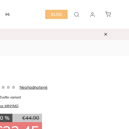
Hračky
Detská izba
Starostlivosť mama&dieť
BLOG
Neohodnotené
Zvoľte variant
ka:
MINYMO
50 %
€44,90