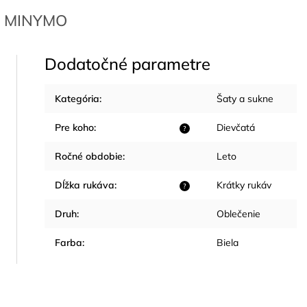
MINYMO
Dodatočné parametre
Kategória
:
Šaty a sukne
Pre koho
:
Dievčatá
?
Ročné obdobie
:
Leto
Dĺžka rukáva
:
Krátky rukáv
?
Druh
:
Oblečenie
Farba
:
Biela