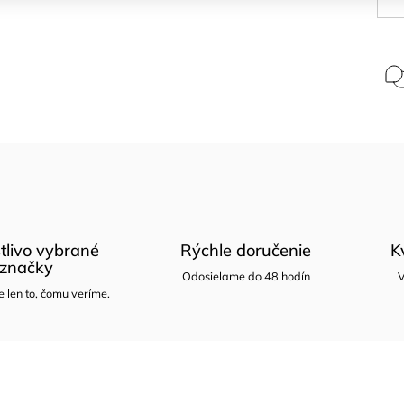
tlivo vybrané
Rýchle doručenie
K
značky
Odosielame do 48 hodín
V
len to, čomu veríme.