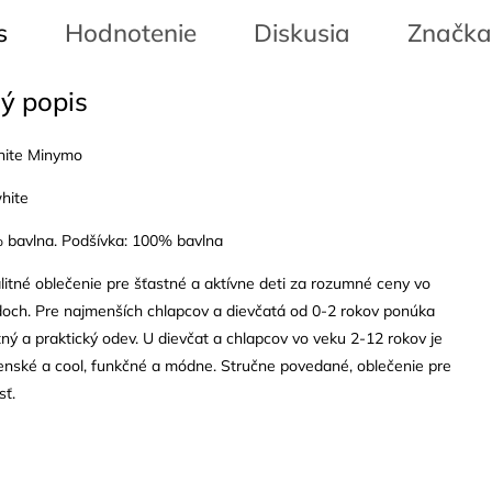
s
Hodnotenie
Diskusia
Značka
ý popis
ite Minymo
hite
% bavlna. Podšívka: 100% bavlna
litné oblečenie pre šťastné a aktívne deti za rozumné ceny vo
doch. Pre najmenších chlapcov a dievčatá od 0-2 rokov ponúka
tný a praktický odev. U dievčat a chlapcov vo veku 2-12 rokov je
enské a cool, funkčné a módne. Stručne povedané, oblečenie pre
sť.