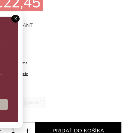
€22,45
X
ĽTE VARIANT
predaj
Snow White Minymo
ilné informácie
kosť
10 cm
116 cm
PRIDAŤ DO KOŠÍKA