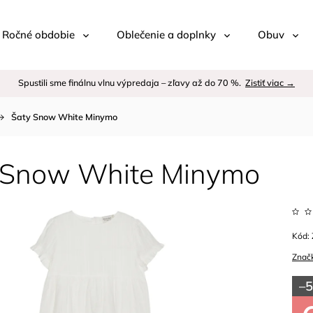
 / Ročné obdobie
Oblečenie a doplnky
Obuv
Spustili sme finálnu vlnu výpredaja – zľavy až do 70 %.
Zistiť viac →
Šaty Snow White Minymo
 Snow White Minymo
Kód:
Znač
–