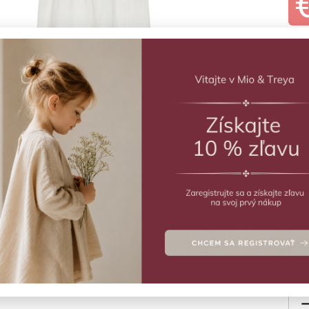
ZVO
Vý
Šaty 
Deta
Veľ
1