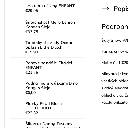
Leo termo čižmy ENFANT
Popi
€29,95
Šnorchel set Mello Lemon
Podrobn
Konges Slojd
€33,75
Šaty Snow Wh
Topánky do vody Ocean
Splash Little Dutch
Farba: snow w
€19,90
Materiál: 100
Penové sandále Citadel
ENFANT
€21,75
Minymo
je kva
všetkých ohľa
Vodná hra s krúžkami Dino
Konges Slojd
sladký, elegan
€6,90
oblečko viac ž
každú príležito
Plavky Pearl Blush
HUTTELIHUT
€22,32
Šiltovka Danny Tuscany