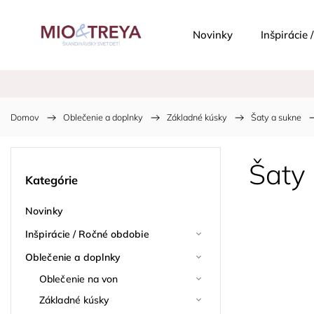
Novinky
Inšpirácie
Domov
/
Oblečenie a doplnky
/
Základné kúsky
/
Šaty a sukne
/
Šaty
Kategórie
Novinky
Inšpirácie / Ročné obdobie
Oblečenie a doplnky
Oblečenie na von
Základné kúsky