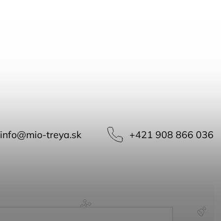
info
@
mio-treya.sk
+421 908 866 036