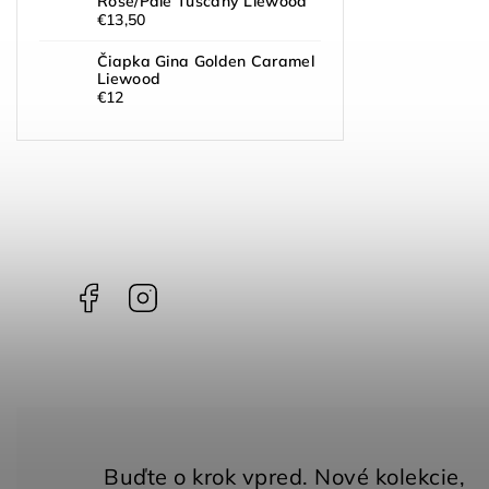
Rose/Pale Tuscany Liewood
€13,50
Čiapka Gina Golden Caramel
Liewood
€12
Facebook
Instagram