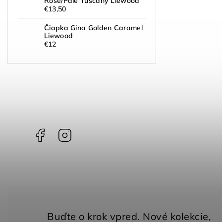
Rose/Pale Tuscany Liewood
€13,50
Čiapka Gina Golden Caramel
Liewood
€12
Facebook
Instagram