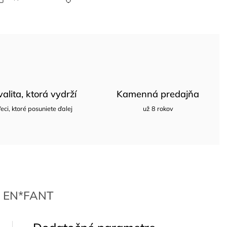
valita, ktorá vydrží
Kamenná predajňa
eci, ktoré posuniete ďalej
už 8 rokov
EN*FANT