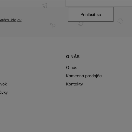
Prihlásiť sa
bných údajov
O NÁS
O nás
Kamenná predajňa
ávok
Kontakty
ávky