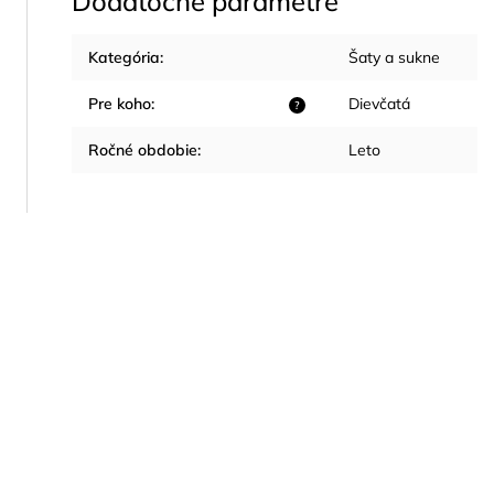
Dodatočné parametre
Kategória
:
Šaty a sukne
Pre koho
:
Dievčatá
?
Ročné obdobie
:
Leto