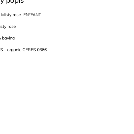
ý popis
i Misty rose EN*FANT
sty rose
% bavlna
OTS - organic CERES 0366