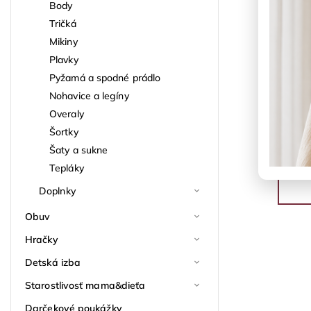
Body
Tričká
Mikiny
Plavky
Pyžamá a spodné prádlo
Nohavice a legíny
Overaly
Šortky
Šaty a sukne
Tepláky
Doplnky
Obuv
Hračky
Detská izba
Starostlivosť mama&dieťa
Darčekové poukážky