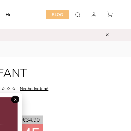
Hračky
Detská izba
Starostlivosť mama&dieť
BLOG
*FANT
Neohodnotené
Zvoľte variant
X
ka:
EN*FANT
50 %
€34,90