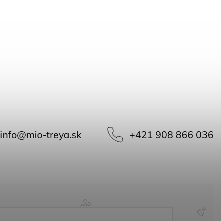
info
@
mio-treya.sk
+421 908 866 036