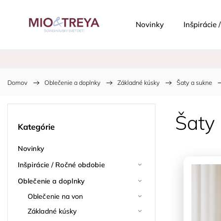
Novinky
Inšpirácie
Domov
/
Oblečenie a doplnky
/
Základné kúsky
/
Šaty a sukne
/
Šaty
Kategórie
Novinky
Inšpirácie / Ročné obdobie
Oblečenie a doplnky
Oblečenie na von
Základné kúsky