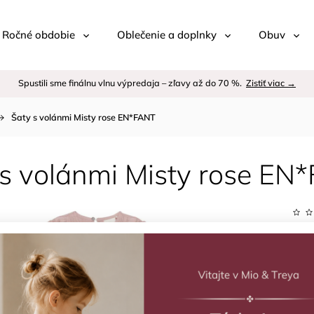
 / Ročné obdobie
Oblečenie a doplnky
Obuv
Spustili sme finálnu vlnu výpredaja – zľavy až do 70 %.
Zistiť viac →
Šaty s volánmi Misty rose EN*FANT
 s volánmi Misty rose EN
Kód:
Znač
–