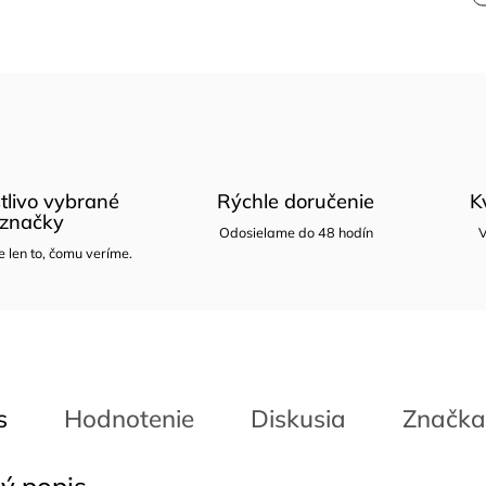
tlivo vybrané
Rýchle doručenie
K
značky
Odosielame do 48 hodín
V
len to, čomu veríme.
s
Hodnotenie
Diskusia
Značka