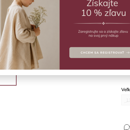
ZVO
Vý
Šaty
Deta
Veľ
1