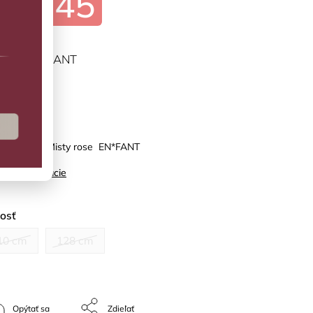
€17,45
ĽTE VARIANT
predaj
 s volánmi Misty rose EN*FANT
ilné informácie
kosť
10 cm
128 cm
Opýtať sa
Zdieľať