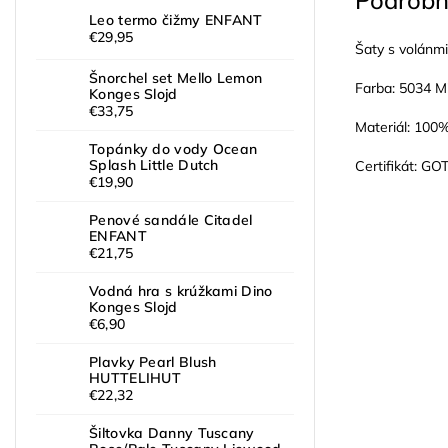
Podrobn
Leo termo čižmy ENFANT
€29,95
Šaty s volánm
Šnorchel set Mello Lemon
Farba: 5034 Mi
Konges Slojd
€33,75
Materiál: 100
Topánky do vody Ocean
Splash Little Dutch
Certifikát: G
€19,90
Penové sandále Citadel
ENFANT
€21,75
Vodná hra s krúžkami Dino
Konges Slojd
€6,90
Plavky Pearl Blush
HUTTELIHUT
€22,32
Šiltovka Danny Tuscany