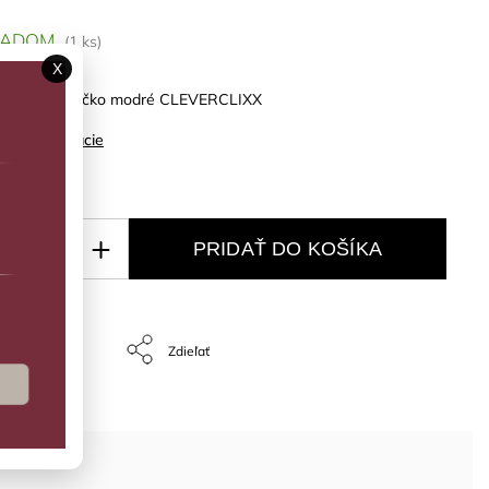
LADOM
(1 ks)
X
ekárske autíčko modré CLEVERCLIXX
ilné informácie
PRIDAŤ DO KOŠÍKA
Opýtať sa
Zdieľať