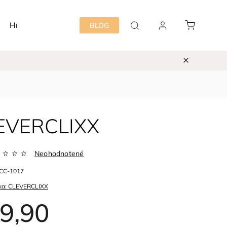
Hračky
Detská izba
Starostlivosť mama&dieť
BLOG
LEVERCLIXX
Neohodnotené
CC-1017
ka:
CLEVERCLIXX
9,90