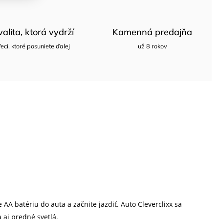
valita, ktorá vydrží
Kamenná predajňa
eci, ktoré posuniete ďalej
už 8 rokov
 AA batériu do auta a začnite jazdiť. Auto Cleverclixx sa
 aj predné svetlá.