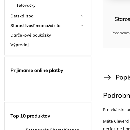
Tetovačky
Detská izba
Staros
Starostlivosť mama&dieťa
Predávame 
Darčekové poukážky
Výpredaj
Prijímame online platby
Popi
Podrobn
Pretekárske 
Top 10 produktov
Máte Clevercli
perfektne hod