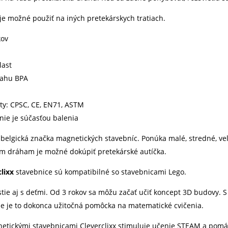
 je možné použiť na iných pretekárskych tratiach.
kov
last
sahu BPA
áty: CPSC, CE, EN71, ASTM
 nie je súčasťou balenia
 belgická značka magnetických stavebníc. Ponúka malé, stredné, veľk
ym dráham je možné dokúpiť pretekárské autíčka.
clixx
stavebnice sú kompatibilné so stavebnicami Lego.
astie aj s deťmi. Od 3 rokov sa môžu začať učiť koncept 3D budovy. 
le je to dokonca užitočná pomôcka na matematické cvičenia.
etickými stavebnicami Cleverclixx stimuluje učenie STEAM a pomáh