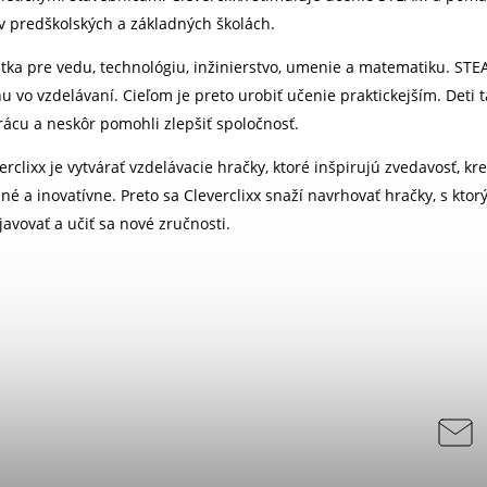
 v predškolských a základných školách.
tka pre vedu, technológiu, inžinierstvo, umenie a matematiku. STE
u vo vzdelávaní. Cieľom je preto urobiť učenie praktickejším. Deti 
rácu a neskôr pomohli zlepšiť spoločnosť.
rclixx je vytvárať vzdelávacie hračky, ktoré inšpirujú zvedavosť, kr
né a inovatívne. Preto sa Cleverclixx snaží navrhovať hračky, s kto
bjavovať a učiť sa nové zručnosti.