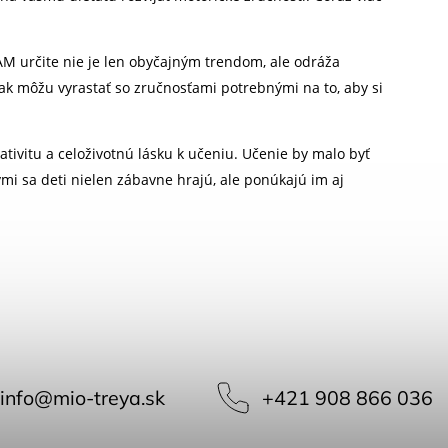
AM určite nie je len obyčajným trendom, ale odráža
tak môžu vyrastať so zručnosťami potrebnými na to, aby si
eativitu a celoživotnú lásku k učeniu. Učenie by malo byť
rými sa deti nielen zábavne hrajú, ale ponúkajú im aj
info
@
mio-treya.sk
+421 908 866 036