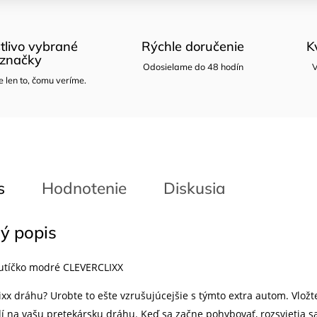
tlivo vybrané
Rýchle doručenie
K
značky
Odosielame do 48 hodín
V
len to, čomu veríme.
s
Hodnotenie
Diskusia
ý popis
autíčko modré CLEVERCLIXX
xx dráhu? Urobte to ešte vzrušujúcejšie s týmto extra autom. Vložte
í na vašu pretekársku dráhu. Keď sa začne pohybovať, rozsvietia sa