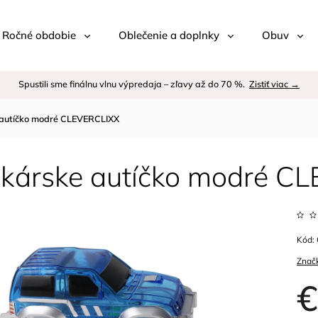
 / Ročné obdobie
Oblečenie a doplnky
Obuv
Spustili sme finálnu vlnu výpredaja – zľavy až do 70 %.
Zistiť viac →
 autíčko modré CLEVERCLIXX
ekárske autíčko modré C
Kód:
Znač
€