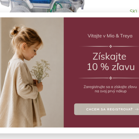
SK
Pret
Deta