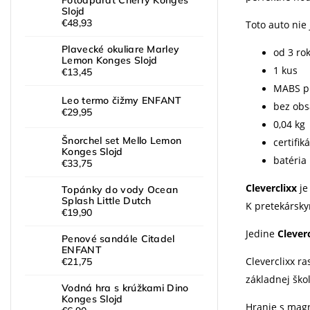
Fotoaparát Cherry Konges
Slojd
€48,93
Toto auto nie
Plavecké okuliare Marley
od 3 ro
Lemon Konges Slojd
1 kus
€13,45
MABS p
Leo termo čižmy ENFANT
bez ob
€29,95
0,04 kg
Šnorchel set Mello Lemon
certifik
Konges Slojd
batéria
€33,75
Cleverclixx
je
Topánky do vody Ocean
Splash Little Dutch
K pretekársk
€19,90
Jedine
Clever
Penové sandále Citadel
ENFANT
Cleverclixx r
€21,75
základnej ško
Vodná hra s krúžkami Dino
Konges Slojd
Hranie s magn