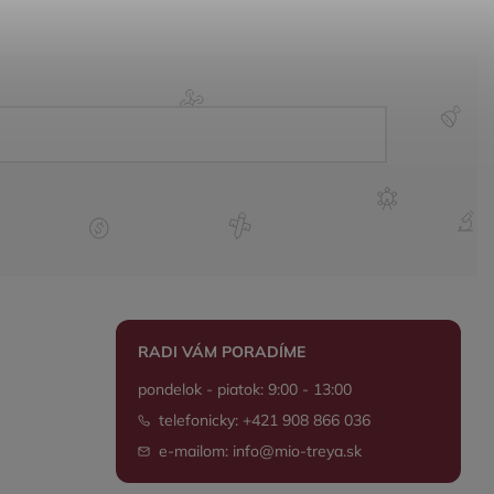
RADI VÁM PORADÍME
pondelok - piatok: 9:00 - 13:00
telefonicky: +421 908 866 036
e-mailom: info@mio-treya.sk