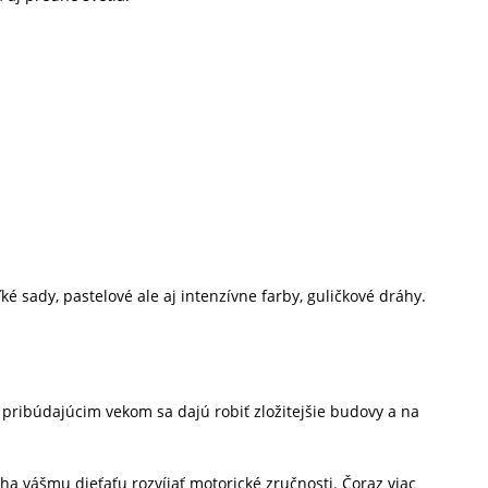
é sady, pastelové ale aj intenzívne farby, guličkové dráhy.
S pribúdajúcim vekom sa dajú robiť zložitejšie budovy a na
a vášmu dieťaťu rozvíjať motorické zručnosti. Čoraz viac