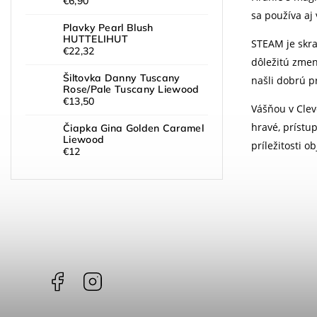
€6,90
sa používa aj
Plavky Pearl Blush
HUTTELIHUT
STEAM je skra
€22,32
dôležitú zmen
Šiltovka Danny Tuscany
našli dobrú p
Rose/Pale Tuscany Liewood
€13,50
Vášňou v Cleve
hravé, prístup
Čiapka Gina Golden Caramel
Liewood
príležitosti o
€12
Facebook
Instagram