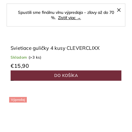
Spustili sme finálnu vlnu výpredaja – zľavy až do 70
%.
Zistiť viac →
Svietiace guličky 4 kusy CLEVERCLIXX
Skladom
(>3 ks)
€15,90
DO KOŠÍKA
Výpredaj