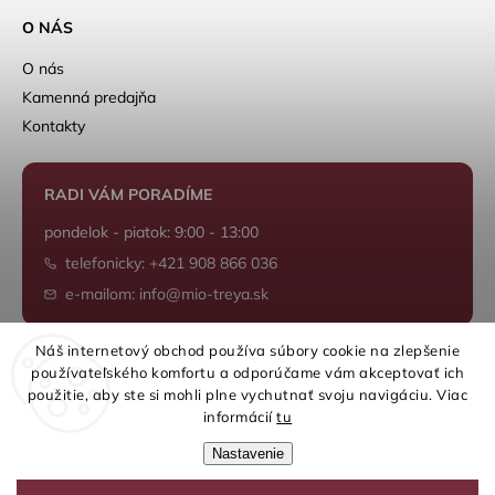
O NÁS
O nás
Kamenná predajňa
Kontakty
RADI VÁM PORADÍME
pondelok - piatok: 9:00 - 13:00
telefonicky: +421 908 866 036
e-mailom: info@mio-treya.sk
Náš internetový obchod používa súbory cookie na zlepšenie
používateľského komfortu a odporúčame vám akceptovať ich
Shoptet.sk
použitie, aby ste si mohli plne vychutnať svoju navigáciu. Viac
informácií
tu
Nastavenie