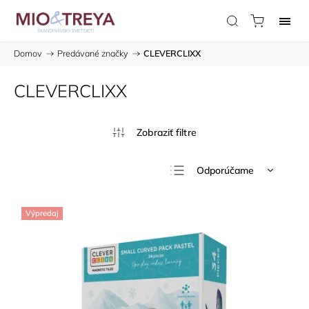
Domov
/
Predávané značky
/
CLEVERCLIXX
CLEVERCLIXX
Odporúčame
Najlacnejšie
Výpredaj
Najdrahšie
Najpredávanejšie
Abecedne