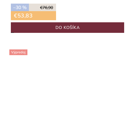
–30 %
€76,90
€53,83
DO KOŠÍKA
Výpredaj