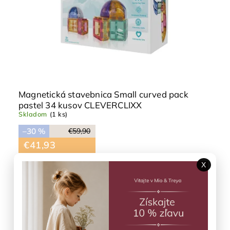
Magnetická stavebnica Small curved pack
pastel 34 kusov CLEVERCLIXX
Skladom
(1 ks)
–30 %
€59,90
€41,93
DO KOŠÍKA
X
Výpredaj