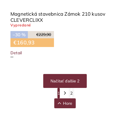
Magnetická stavebnica Zámok 210 kusov
CLEVERCLIXX
Vypredané
–30 %
€229,90
€160,93
Detail
Načítať ďalšie 2
1
2
Hore