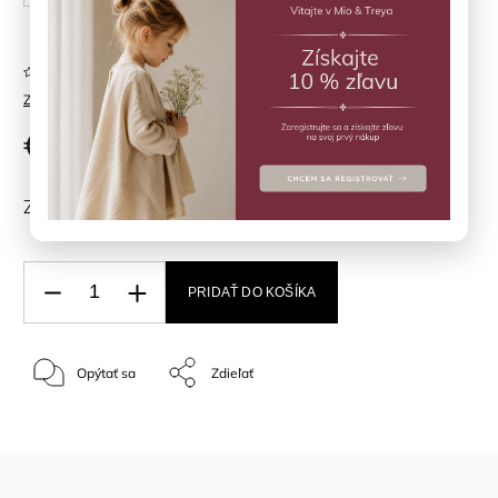
Neohodnotené
Značka:
Fixoni
€64,90
ZVOĽTE VARIANT
PRIDAŤ DO KOŠÍKA
Opýtať sa
Zdieľať