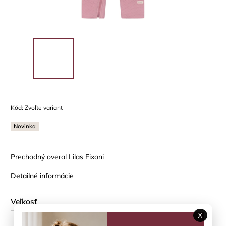
Kód:
Zvoľte variant
Novinka
Prechodný overal Lilas Fixoni
Detailné informácie
Veľkosť
X
56 cm
62 cm
68 cm
74 cm