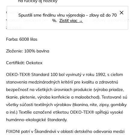
na ručičky aj nožičky
Overal je dostupný v 3 nežných farbách a minimalistických
Spustili sme finálnu vlnu výpredaja – zľavy až do 70
vzoroch, typických pre škandinávsky dizajn – štýlový aj praktický
%.
Zistiť viac →
zároveň.
Farba: 6008 lilas
Zloženie: 100% bavlna
Certifikát: Oekotex
OEKO-TEX® Standard 100 bol vyvinutý v roku 1992, s cieľom
stanovenia medzinárodných kritérií pre kvalitu a zdravotnú
bezpečnosť na všetkých úrovniach produkcie (výroba priadze,
tkanie, pletenie, výroba konfekcie a maloobchod). Testované sú
všetky súčasti textilných výrobkov (tkanina, nite, zipsy, gombíky
a iné.) Textílie označené etiketou OEKO-TEX® spĺňajú vysoké
humánno-ekologické štandardy.
FIXONI patrí v Škandinávii v oblasti detského odievania medzi