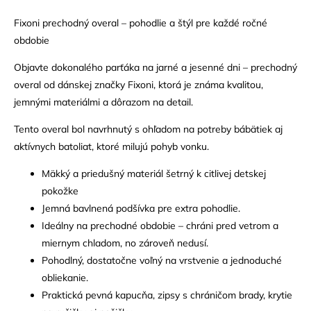
Fixoni prechodný overal – pohodlie a štýl pre každé ročné
obdobie
Objavte dokonalého parťáka na jarné a jesenné dni – prechodný
overal od dánskej značky Fixoni, ktorá je známa kvalitou,
jemnými materiálmi a dôrazom na detail.
Tento overal bol navrhnutý s ohľadom na potreby bábätiek aj
aktívnych batoliat, ktoré milujú pohyb vonku.
Mäkký a priedušný materiál šetrný k citlivej detskej
pokožke
Jemná bavlnená podšívka pre extra pohodlie.
Ideálny na prechodné obdobie – chráni pred vetrom a
miernym chladom, no zároveň nedusí.
Pohodlný, dostatočne voľný na vrstvenie a jednoduché
obliekanie.
Praktická pevná kapucňa, zipsy s chráničom brady, krytie