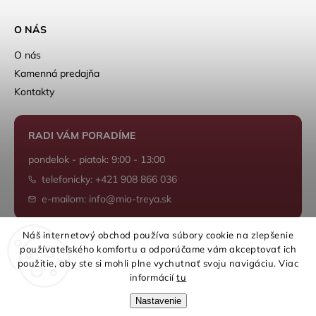
O NÁS
O nás
Kamenná predajňa
Kontakty
RADI VÁM PORADÍME
pondelok - piatok: 9:00 - 13:00
telefonicky: +421 908 866 036
e-mailom: info@mio-treya.sk
Náš internetový obchod používa súbory cookie na zlepšenie
používateľského komfortu a odporúčame vám akceptovať ich
Shoptet.sk
použitie, aby ste si mohli plne vychutnať svoju navigáciu. Viac
informácií
tu
Nastavenie