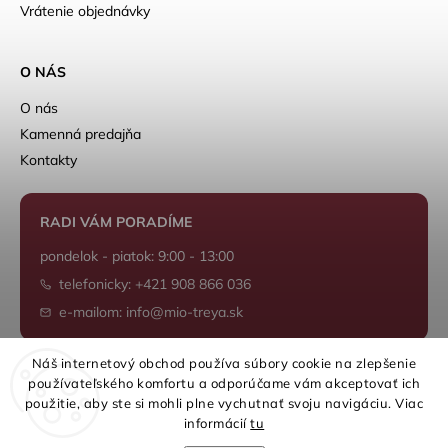
Vrátenie objednávky
O NÁS
O nás
Kamenná predajňa
Kontakty
RADI VÁM PORADÍME
pondelok - piatok: 9:00 - 13:00
telefonicky: +421 908 866 036
e-mailom: info@mio-treya.sk
Náš internetový obchod používa súbory cookie na zlepšenie
používateľského komfortu a odporúčame vám akceptovať ich
Shoptet.sk
použitie, aby ste si mohli plne vychutnať svoju navigáciu. Viac
informácií
tu