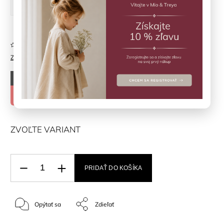
1-2 R
3-4 R
5-6 R
7-8 R
Neohodnotené
Značka:
LIEWOOD
–50 %
€39
€19,50
ZVOĽTE VARIANT
PRIDAŤ DO KOŠÍKA
Opýtať sa
Zdieľať