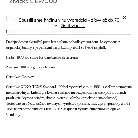
Značka
LIEWOOD
Podrobný popis
Spustili sme finálnu vlnu výpredaja – zľavy až do 70
%.
Zistiť viac →
Pončo Roomie Y/D stripe Ice blue/Creme de la creme Liewood
Dodajte deťom skutočný pocit leta s týmto pohodlným pončom. Je vyrobené z
organickej bavlny a je perfektné na prázdniny a dni strávené na pláži.
Farba: 1970 y/d stripe Ice blue/Creme de la creme
Zloženie: 100% organická bavlna
Certifikát: Oekotex
Certifikát OEKO-TEX® Standard 100 bol vyvinutý v roku 1992, s cieľom stanovenia
medzinárodných kritérií pre kvalitu a zdravotnú bezpečnosť na všetkých úrovniach
produkcie (výroba priadze, tkanie, pletenie, výroba konfekcie a maloobchod).
Testované sú všetky súčasti textilných výrobkov (tkanina, nite, zipsy, gombíky a iné.)
Textílie označené etiketou OEKO-TEX® spĺňajú vysoké humánno-ekologické
štandardy.