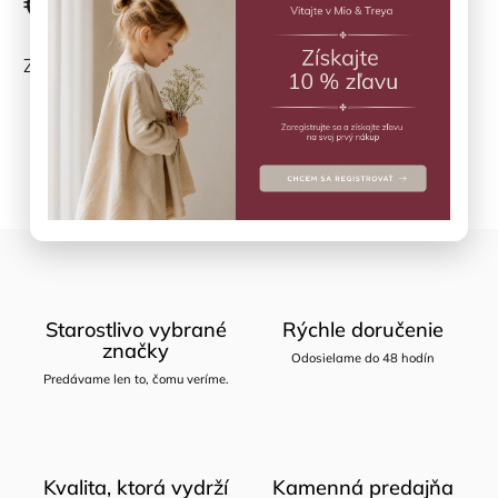
€60,48
ZVOĽTE VARIANT
Opýtať sa
Zdieľať
Starostlivo vybrané
Rýchle doručenie
značky
Odosielame do 48 hodín
Predávame len to, čomu veríme.
Kvalita, ktorá vydrží
Kamenná predajňa