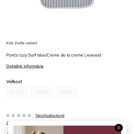
Kód:
Zvoľte variant
Pončo Izzy Surf blue/Creme de la creme Liewood
Detailné informácie
Veľkosť
1-2 R
3-4 R
5-6 R
Neohodnotené
Značka:
LIEWOOD
X