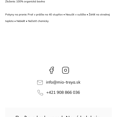
Zloženie: 100% organická bavlna
Pokyny na pranie: Prať v práčke na 40 stupňov • Nesušit v sušičke • Žehliť na strednej
teplote • Nebieliť • Nečistiť chemicky
Facebook
Instagram
info
@
mio-treya.sk
+421 908 866 036