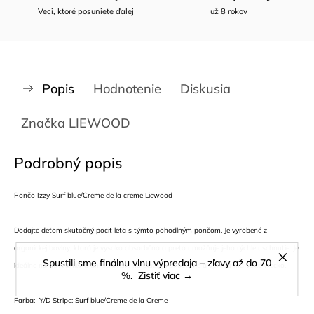
Veci, ktoré posuniete ďalej
už 8 rokov
Popis
Hodnotenie
Diskusia
Značka
LIEWOOD
Podrobný popis
Pončo Izzy Surf blue/Creme de la creme Liewood
Dodajte deťom skutočný pocit leta s týmto pohodlným pončom. Je vyrobené z
organickej bavlny, ktorá je vysoko absorbčná a preto umožňuje jeho rýchle uschnutie. Je
Spustili sme finálnu vlnu výpredaja – zľavy až do 70
ideálne na dovolenku a dni strávené na pláži. Je priedušné a vpredu má veľké vrecko.
%.
Zistiť viac →
Farba: Y/D Stripe: Surf blue/Creme de la Creme