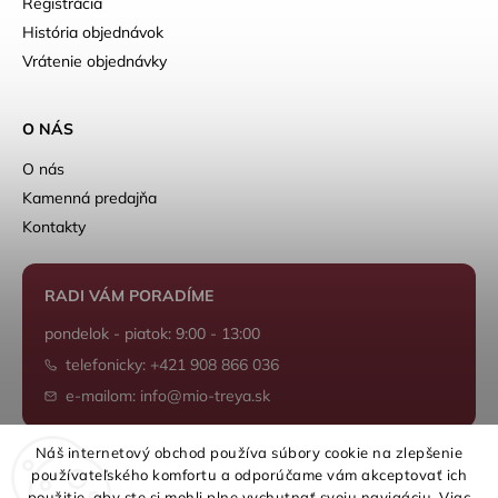
Registrácia
História objednávok
Vrátenie objednávky
O NÁS
O nás
Kamenná predajňa
Kontakty
RADI VÁM PORADÍME
pondelok - piatok: 9:00 - 13:00
telefonicky: +421 908 866 036
e-mailom: info@mio-treya.sk
Náš internetový obchod používa súbory cookie na zlepšenie
používateľského komfortu a odporúčame vám akceptovať ich
Shoptet.sk
použitie, aby ste si mohli plne vychutnať svoju navigáciu. Viac