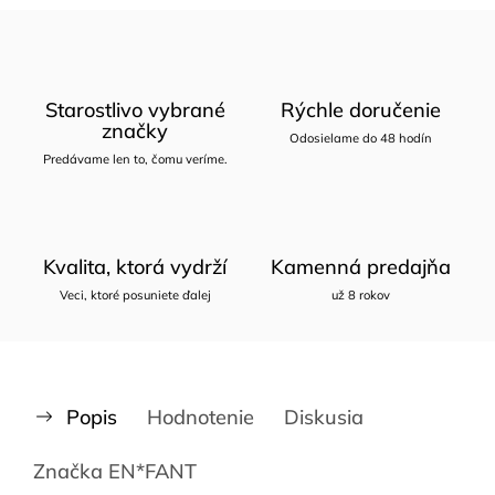
Starostlivo vybrané
Rýchle doručenie
značky
Odosielame do 48 hodín
Predávame len to, čomu veríme.
Kvalita, ktorá vydrží
Kamenná predajňa
Veci, ktoré posuniete ďalej
už 8 rokov
Popis
Hodnotenie
Diskusia
Značka
EN*FANT