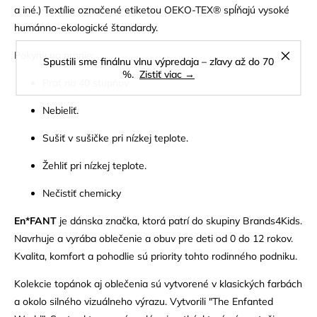
a iné.) Textílie označené etiketou OEKO-TEX® spĺňajú vysoké
humánno-ekologické štandardy.
Pokyny na pranie:
Spustili sme finálnu vlnu výpredaja – zľavy až do 70
%.
Zistiť viac →
Prať na 40 stupňov
Nebieliť.
Sušiť v sušičke pri nízkej teplote.
Žehliť pri nízkej teplote.
Nečistiť chemicky
En*FANT
je dánska značka, ktorá patrí do skupiny Brands4Kids.
Navrhuje a vyrába oblečenie a obuv pre deti od 0 do 12 rokov.
Kvalita, komfort a pohodlie sú priority tohto rodinného podniku.
Kolekcie topánok aj oblečenia sú vytvorené v klasických farbách
a okolo silného vizuálneho výrazu. Vytvorili "The Enfanted