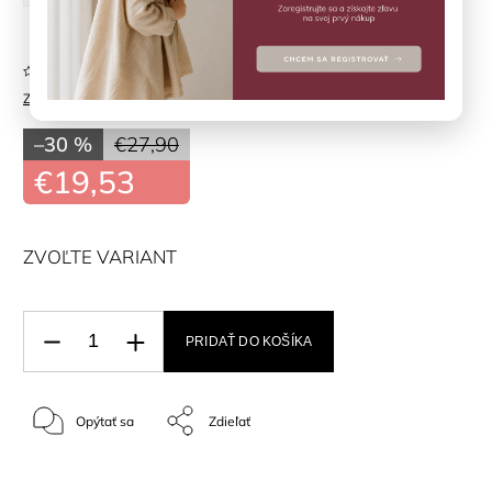
Neohodnotené
Značka:
EN*FANT
–30 %
€27,90
€19,53
ZVOĽTE VARIANT
PRIDAŤ DO KOŠÍKA
Opýtať sa
Zdieľať