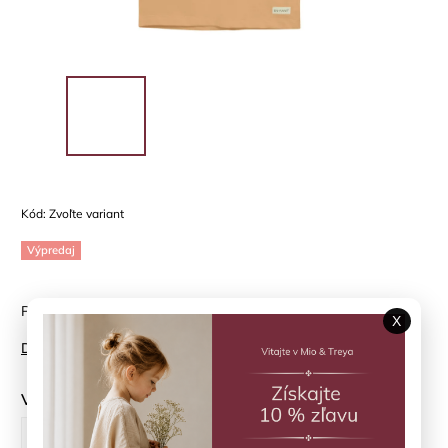
Kód:
Zvoľte variant
Výpredaj
Polo tričko Salmon Buff Enfant
X
Detailné informácie
Veľkosť
110 cm
122 cm