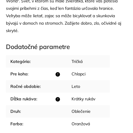
World". Svet, v ktorom sú malé zvieratká, ktoré vás potešia
svojimi príbehmi z čias, keď len fantázia určovala hranice.
Veľryba môže lietať, zajac sa môže bicyklovať a skunkovia
bývajú v domoch na stromoch. Zažijete dobro, zlo, očividné aj
skryté.
Dodatočné parametre
Kategória
:
Tričká
Pre koho
:
Chlapci
?
Ročné obdobie
:
Leto
Dĺžka rukáva
:
Krátky rukáv
?
Druh
:
Oblečenie
Farba
:
Oranžová