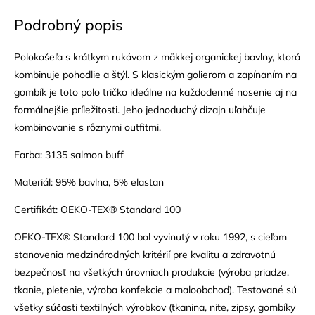
Podrobný popis
Polokošeľa s krátkym rukávom z mäkkej organickej bavlny, ktorá
kombinuje pohodlie a štýl. S klasickým golierom a zapínaním na
gombík je toto polo tričko ideálne na každodenné nosenie aj na
formálnejšie príležitosti. Jeho jednoduchý dizajn uľahčuje
kombinovanie s rôznymi outfitmi.
Farba: 3135 salmon buff
Materiál: 95% bavlna, 5% elastan
Certifikát: OEKO-TEX® Standard 100
OEKO-TEX® Standard 100 bol vyvinutý v roku 1992, s cieľom
stanovenia medzinárodných kritérií pre kvalitu a zdravotnú
bezpečnosť na všetkých úrovniach produkcie (výroba priadze,
tkanie, pletenie, výroba konfekcie a maloobchod). Testované sú
všetky súčasti textilných výrobkov (tkanina, nite, zipsy, gombíky