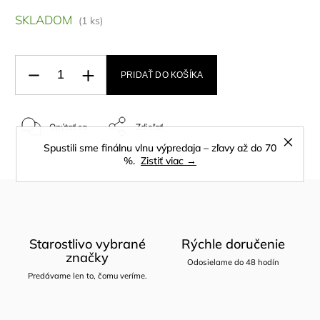
SKLADOM
(1 ks)
PRIDAŤ DO KOŠÍKA
Opýtať sa
Zdieľať
Spustili sme finálnu vlnu výpredaja – zľavy až do 70
%.
Zistiť viac →
Starostlivo vybrané
Rýchle doručenie
značky
Odosielame do 48 hodín
Predávame len to, čomu veríme.