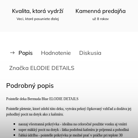
Kvalita, ktorá vydrží
Kamenná predajňa
Veci, ktoré posuniete ďalej
už 8 rokov
Popis
Hodnotenie
Diskusia
Značka
ELODIE DETAILS
Podrobný popis
Pointelle deka Bermuda Blue ELODIE DETAILS
Pointelle pletenie, ktoré zdobí túto deku, vytvára pekný čipkovaný vzhľad a dodáva jej
pohodlný pocit na dotyk ako z kašmíru.
naozaj všestranná prikrývka - ideálna na celoročné použitie vonku aj vnútri
super mäkký pocit na dotyk - látka podobná kašmíru je príjemná a pohodlná
ľahká údržba - pointelle prikrývku je možné prať v práčke pri teplote 30