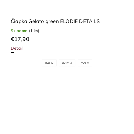
Čiapka Gelato green ELODIE DETAILS
Skladom
(1 ks)
€17,90
Detail
0-6 M
6-12 M
2-3 R