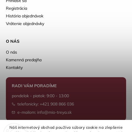
Prihlásiť sa
Registrácia
História objednávok
Vrátenie objednávky
O NÁS
O nás
Kamenná predajňa
Kontakty
RADI VÁM PORADÍME
pondelok - piatok: 9:00 - 13:00
telefonicky: +421 908 866 036
e-mailom: info@mio-treya.sk
Náš internetový obchod používa súbory cookie na zlepšenie