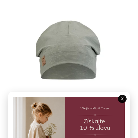
Najlacnejšie
Najdrahšie
Najpredávanejšie
Abecedne
X
Čiapka Hazy Jade ELODIE DETAILS
Skladom
(2 ks)
€19,50
Detail