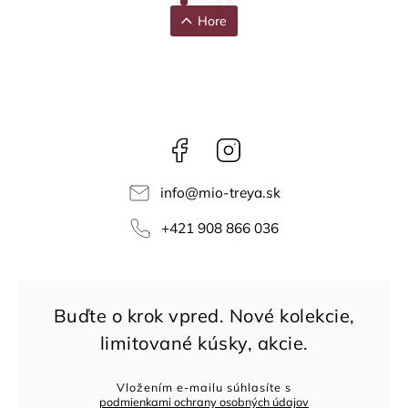
Hore
Facebook
Instagram
info
@
mio-treya.sk
+421 908 866 036
Vložením e-mailu súhlasíte s
podmienkami ochrany osobných údajov