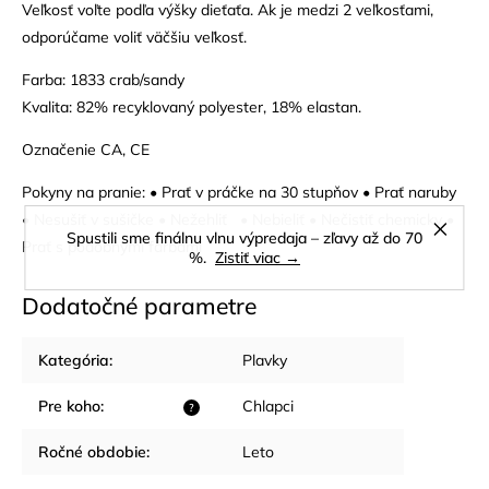
Veľkosť voľte podľa výšky dieťaťa. Ak je medzi 2 veľkosťami,
odporúčame voliť väčšiu veľkosť.
Farba: 1833 crab/sandy
Kvalita: 82% recyklovaný polyester, 18% elastan.
Označenie CA, CE
Pokyny na pranie: • Prať v práčke na 30 stupňov • Prať naruby
• Nesušiť v sušičke • Nežehliť • Nebieliť • Nečistiť chemicky •
Spustili sme finálnu vlnu výpredaja – zľavy až do 70
Prať s podobnými farbami
%.
Zistiť viac →
Dodatočné parametre
Kategória
:
Plavky
Pre koho
:
Chlapci
?
Ročné obdobie
:
Leto