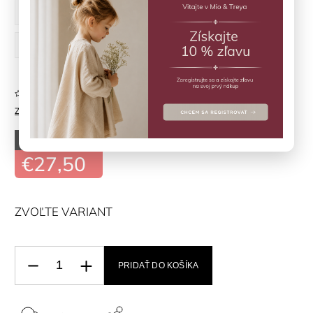
74 cm
80 cm
86 cm
92 cm
98 cm
Neohodnotené
Značka:
LIEWOOD
–50 %
€55
€27,50
ZVOĽTE VARIANT
PRIDAŤ DO KOŠÍKA