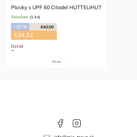
Plavky s UPF 60 Citadel HUTTELIHUT
Skladom
(1 ks)
–20 %
€42,90
€34,32
Detail
74 cm
Facebook
Instagram