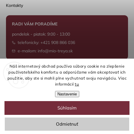
Kontakty
RADI VÁM PORADÍME
pondelok - piatok: 9:00 - 13:00
telefonicky: +421 908 866 036
e-mailom: info@mio-treya.sk
Náš internetový obchod používa súbory cookie na zlepšenie
používateľského komfortu a odporúčame vám akceptovať ich
Shoptet.sk
použitie, aby ste si mohli plne vychutnať svoju navigáciu. Viac
informácií
tu
Nastavenie
Súhlasím
Copyright 2026
mio-treya.sk
. Všetky práva vyhradené.
Upraviť nastavenie cookies
Odmietnuť
Grafický návrh vytvořil a nakódoval
Shoptak.cz