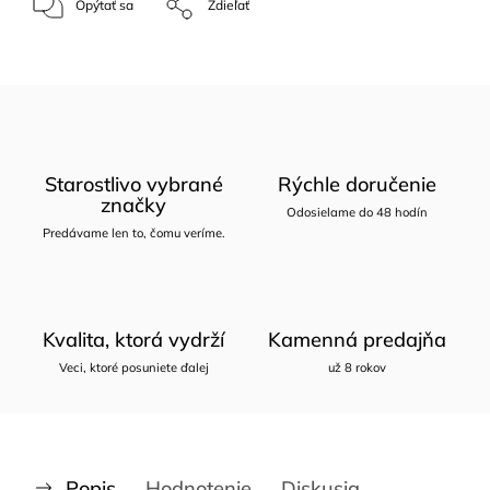
Opýtať sa
Zdieľať
Starostlivo vybrané
Rýchle doručenie
značky
Odosielame do 48 hodín
Predávame len to, čomu veríme.
Kvalita, ktorá vydrží
Kamenná predajňa
Veci, ktoré posuniete ďalej
už 8 rokov
Popis
Hodnotenie
Diskusia