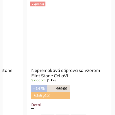
Výpredaj
 Stone
Nepremokavá súprava so vzorom
Flint Stone CeLaVi
Skladom
(1 ks)
–14 %
€69,90
€59,42
Detail