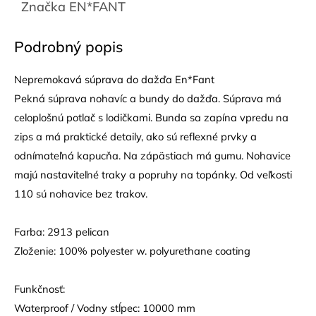
Značka
EN*FANT
Podrobný popis
Nepremokavá súprava do dažďa En*Fant
Pekná súprava nohavíc a bundy do dažďa. Súprava má
celoplošnú potlač s lodičkami. Bunda sa zapína vpredu na
zips a má praktické detaily, ako sú reflexné prvky a
odnímateľná kapucňa. Na zápästiach má gumu. Nohavice
majú nastaviteľné traky a popruhy na topánky. Od veľkosti
110 sú nohavice bez trakov.
Farba: 2913 pelican
Zloženie: 100% polyester w. polyurethane coating
Funkčnosť:
Waterproof / Vodny stĺpec: 10000 mm