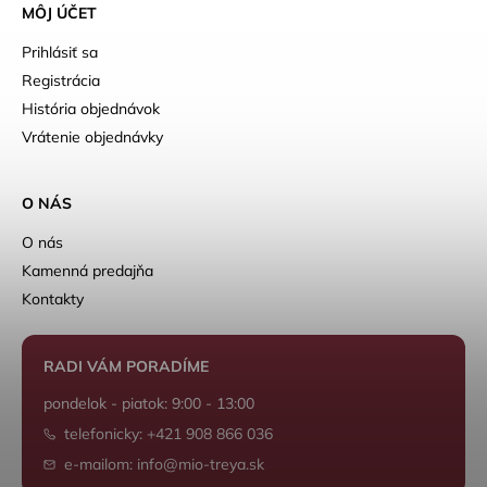
MÔJ ÚČET
Prihlásiť sa
Registrácia
História objednávok
Vrátenie objednávky
O NÁS
O nás
Kamenná predajňa
Kontakty
RADI VÁM PORADÍME
pondelok - piatok: 9:00 - 13:00
telefonicky: +421 908 866 036
e-mailom: info@mio-treya.sk