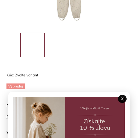
Kód:
Zvoľte variant
Výpredaj
X
Nepremokavá súprava do dažďa En*Fant
Detailné informácie
Veľkosť