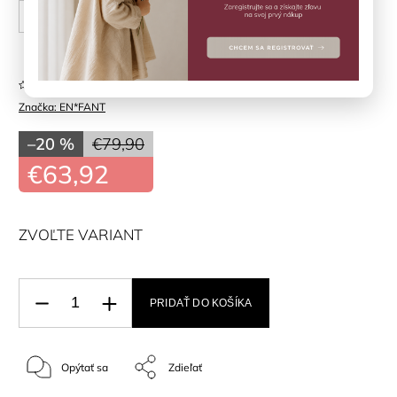
98 cm
104 cm
Neohodnotené
Značka:
EN*FANT
–20 %
€79,90
€63,92
ZVOĽTE VARIANT
PRIDAŤ DO KOŠÍKA
Opýtať sa
Zdieľať