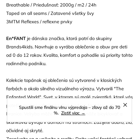
Breathable / Priedušnosť: 2000g / m2 / 24h
Taped on all seams / Zatavené všetky švy
3MTM Reflexes / reflexne prvky
En*FANT
je dánska značka, ktorá patrí do skupiny
Brands4kids. Navrhuje a vyrába oblečenie a obuv pre deti
od 0 do 12 rokov. Kvalita, komfort a pohodlie sú priority tohto
rodinného podniku.
Kolekcie topánok aj oblečenia sú vytvorené v klasických
farbách a okolo silného vizuálneho výrazu. Vytvorili "The
Enfanted World". Svet, v ktorom sú malé zvieratká, ktoré vás
potešia svojimi príbehmi z čias, keď len fantázia určovala
Spustili sme finálnu vlnu výpredaja – zľavy až do 70
%.
Zistiť viac →
hranice. Veľryba môže lietať, zajac sa môže bicyklovať a
skunkovia bývajú v domoch na stromoch. Zažijete dobro, zlo,
očividné aj skryté.
Zasnívajte sa a uniknite z reality. Dajte vašej fantázii voľnosť,