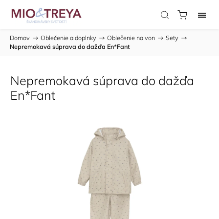
Domov
/
Oblečenie a doplnky
/
Oblečenie na von
/
Sety
/
Nepremokavá súprava do dažďa En*Fant
Nepremokavá súprava do dažďa
En*Fant