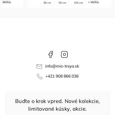
+ ďalšie
+ ďalšie
80 cm
90 cm
100 cm
Facebook
Instagram
info
@
mio-treya.sk
+421 908 866 036