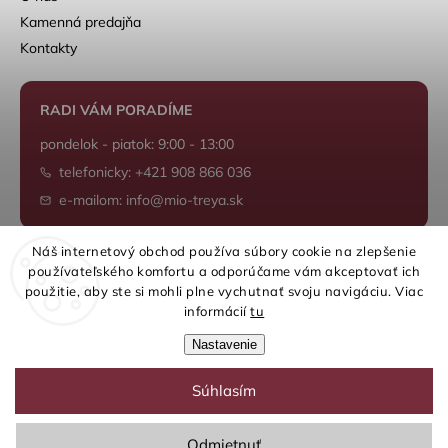
Kamenná predajňa
Kontakty
RADI VÁM PORADÍME
pondelok - piatok: 9:00 - 13:00
telefonicky: +421 908 866 036
e-mailom: info@mio-treya.sk
Náš internetový obchod používa súbory cookie na zlepšenie
používateľského komfortu a odporúčame vám akceptovať ich
Shoptet.sk
použitie, aby ste si mohli plne vychutnať svoju navigáciu. Viac
informácií
tu
Nastavenie
Súhlasím
Copyright 2026
mio-treya.sk
. Všetky práva vyhradené.
Upraviť nastavenie cookies
Odmietnuť