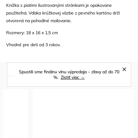
Knižka s piatimi ilustrovanými stránkami je opakovane
použiteľná. Vďaka krúžkovej väzbe z pevného kartónu drží
otvorená na pohodlné maľovanie.
Rozmery: 18 x 16 x 1,5 cm
Vhodné pre deti od 3 rokov.
Spustili sme finálnu vlnu výpredaja – zľavy až do 70
Podobné (3)
Previous
Next
%.
Zistiť viac →