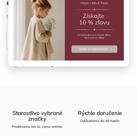
€9,90
SKLADOM
(2 ks)
PRIDAŤ DO KOŠÍKA
Opýtať sa
Zdieľať
Starostlivo vybrané
Rýchle doručenie
značky
Odosielame do 48 hodín
Predávame len to, čomu veríme.