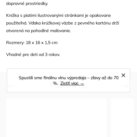
dopravné prostriedky.
Knižka s piatimi ilustrovanými stránkami je opakovane
použiteľná. Vďaka krúžkovej väzbe z pevného kartónu drží
otvorená na pohodlné maľovanie.
Rozmery: 18 x 16 x 1,5 cm
Vhodné pre deti od 3 rokov.
Spustili sme finálnu vlnu výpredaja – zľavy až do 70
%.
Zistiť viac →
Podobné (3)
Previous
Next