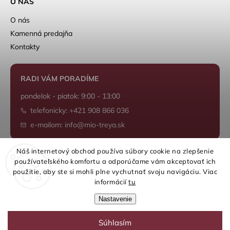
O NÁS
O nás
Kamenná predajňa
Kontakty
RADI VÁM PORADÍME
pondelok - piatok: 9:00 - 13:00
telefonicky: +421 908 866 036
e-mailom: info@mio-treya.sk
Náš internetový obchod používa súbory cookie na zlepšenie
používateľského komfortu a odporúčame vám akceptovať ich
Shoptet.sk
použitie, aby ste si mohli plne vychutnať svoju navigáciu. Viac
informácií
tu
Nastavenie
Súhlasím