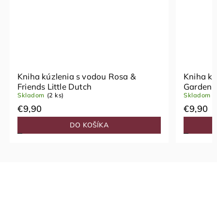
u Rosa &
Kniha kúzlenia s vodou Rosa Fairy
Garden Little Dutch
Skladom
(2 ks)
€9,90
KA
DO KOŠÍKA