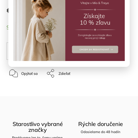
€9,90
SKLADOM
(1 ks)
PRIDAŤ DO KOŠÍKA
Opýtať sa
Zdieľať
Starostlivo vybrané
Rýchle doručenie
značky
Odosielame do 48 hodín
Predávame len to, čomu veríme.