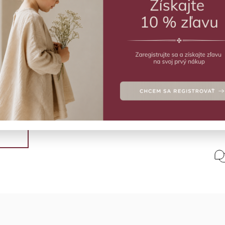
SK
KiET
Deta