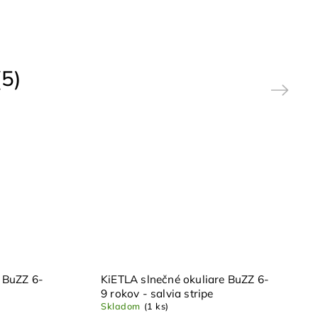
5)
Next
 BuZZ 6-
KiETLA slnečné okuliare BuZZ 6-
9 rokov - salvia stripe
Skladom
(1 ks)