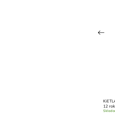
Previous
7-
KiETLA slnečné okuliare WaZZ 7-
KiETL
12 rokov - lavender
12 rok
Vypredané
Sklad