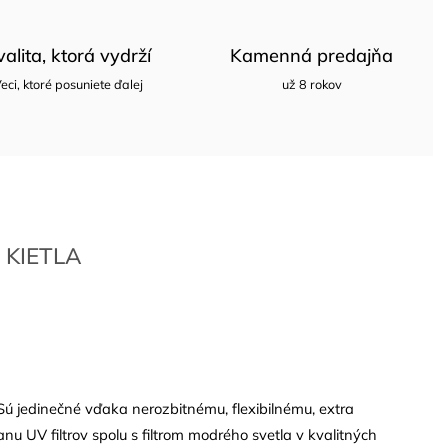
valita, ktorá vydrží
Kamenná predajňa
eci, ktoré posuniete ďalej
už 8 rokov
KIETLA
Sú jedinečné vďaka nerozbitnému, flexibilnému, extra
nu UV filtrov spolu s filtrom modrého svetla v kvalitných