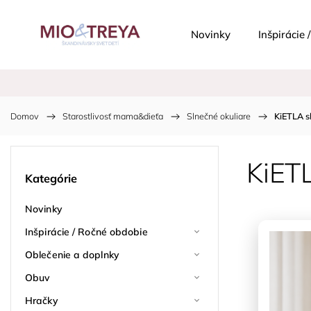
Novinky
Inšpirácie
Domov
/
Starostlivosť mama&dieťa
/
Slnečné okuliare
/
KiETLA s
KiET
Kategórie
Novinky
Inšpirácie / Ročné obdobie
Oblečenie a doplnky
Obuv
Hračky