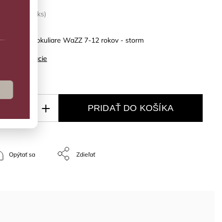
LADOM
(1 ks)
LA slnečné okuliare WaZZ 7-12 rokov - storm
ilné informácie
PRIDAŤ DO KOŠÍKA
Opýtať sa
Zdieľať