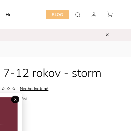
Hračky
Detská izba
Starostlivosť mama&dieť
BLOG
 7-12 rokov - storm
Neohodnotené
WA5SUNSTORM
X
ka:
KIETLA
35