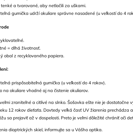
 tenké a tvarované, aby netlačili za uškami.
eľná gumička udrží okuliare správne nasadené (u veľkostí do 4 rok
írode
cyklovateľné.
tné = dlhá životnosť.
ký obal z recyklovaného papiera.
ení:
eľná prispôsobiteľná gumička (u veľkostí do 4 rokov).
 na okuliare vhodné aj na čistenie okuliarov.
veľmi zraniteľné a citlivé na slnko. Šošovka ešte nie je dostatočne
veku 12 rokov dieťaťa. Dovtedy veľká časť UV žiarenia prechádza a
u sa prejaviť až v dospelosti. Preto je veľmi dôležité chrániť oči de
ia dioptrických skiel, informujte sa u Vášho optika.