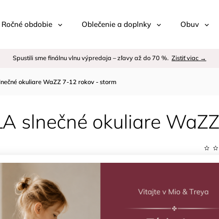
 / Ročné obdobie
Oblečenie a doplnky
Obuv
Spustili sme finálnu vlnu výpredaja – zľavy až do 70 %.
Zistiť viac →
lnečné okuliare WaZZ 7-12 rokov - storm
LA slnečné okuliare WaZZ
Kód:
Znač
€