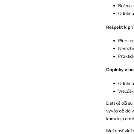
Bočnice
Odnímat
Rešpekt k pr
Plne re
Nerozbi
Praktic
Doplnky v bal
Odnímat
Vrecúško
Detské oči sú 
vyvíja až do 
kumulujú a môž
Možnosť vložen