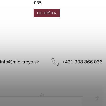
€35
DO KOŠÍKA
info
@
mio-treya.sk
+421 908 866 036