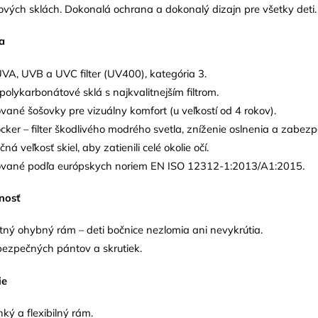
vých sklách. Dokonalá ochrana a dokonalý dizajn pre všetky deti.
a
A, UVB a UVC filter (UV400), kategória 3.
polykarbonátové sklá s najkvalitnejším filtrom.
ované šošovky pre vizuálny komfort (u veľkostí od 4 rokov).
ocker – filter škodlivého modrého svetla, zníženie oslnenia a zabez
ná veľkosť skiel, aby zatienili celé okolie očí.
kované podľa európskych noriem EN ISO 12312-1:2013/A1:2015.
nosť
tný ohybný rám – deti bočnice nezlomia ani nevykrútia.
ezpečných pántov a skrutiek.
ie
hký a flexibilný rám.