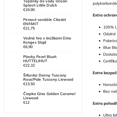
Topánky do vody Ocean
polykarbonáto
Splash Little Dutch
€19,90
Extra ochran
Penové sandále Citadel
ENFANT
100% UV
€21,75
Odolné 
Vodná hra s krúžkami Dino
Polariz
Konges Slojd
€6,90
Blue Bl
Dostatoč
Plavky Pearl Blush
Certifi
HUTTELIHUT
€22,32
Extra bezpeč
Šiltovka Danny Tuscany
Rose/Pale Tuscany Liewood
€13,50
Nerozbi
Bez neb
Čiapka Gina Golden Caramel
Liewood
€12
Extra pohodl
Ultra ľa