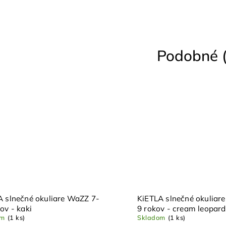
Podobné (
A slnečné okuliare WaZZ 7-
KiETLA slnečné okuliare
ov - kaki
9 rokov - cream leopard
om
(1 ks)
Skladom
(1 ks)