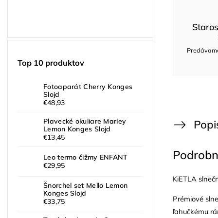
Staros
Predávame 
Top 10 produktov
Fotoaparát Cherry Konges
Slojd
€48,93
Plavecké okuliare Marley
Popi
Lemon Konges Slojd
€13,45
Podrobn
Leo termo čižmy ENFANT
€29,95
KiETLA slnečn
Šnorchel set Mello Lemon
Konges Slojd
Prémiové slne
€33,75
ľahučkému rám