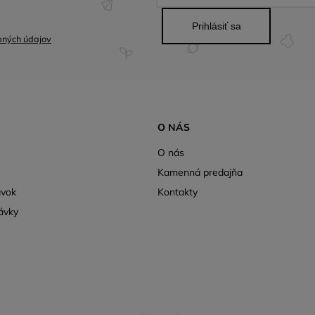
Prihlásiť sa
bných údajov
O NÁS
O nás
Kamenná predajňa
ávok
Kontakty
ávky