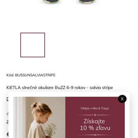
Kód:
BU5SUNSALVIASTRIPE
KiETLA slnečné okuliare BuZZ 6-9 rokov - salvia stripe
Detailné informácie
X
Neohodnotené
Značka:
KIETLA
€35