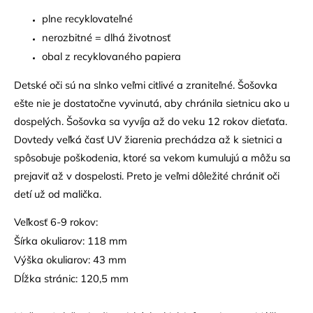
plne recyklovateľné
nerozbitné = dlhá životnosť
obal z recyklovaného papiera
Detské oči sú na slnko veľmi citlivé a zraniteľné. Šošovka
ešte nie je dostatočne vyvinutá, aby chránila sietnicu ako u
dospelých. Šošovka sa vyvíja až do veku 12 rokov dieťaťa.
Dovtedy veľká časť UV žiarenia prechádza až k sietnici a
spôsobuje poškodenia, ktoré sa vekom kumulujú a môžu sa
prejaviť až v dospelosti. Preto je veľmi dôležité chrániť oči
detí už od malička.
Veľkosť 6-9 rokov:
Šírka okuliarov: 118 mm
Výška okuliarov: 43 mm
Dĺžka stránic: 120,5 mm