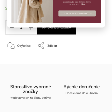
SKLADOM
(1 ks)
PRIDAŤ DO KOŠÍKA
Opýtať sa
Zdieľať
Starostlivo vybrané
Rýchle doručenie
značky
Odosielame do 48 hodín
Predávame len to, čomu veríme.