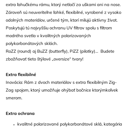
extra ľahučkému rámu, ktorý netlačí za uškami ani na nose.
Zároveň sú neuveriteľne ľahké, flexibilné, vyrobené z vysoko
odolných materiálov, určené tým, ktorí milujú aktívny život.
Poskytujú tú najvyššiu ochranu UV filtrov spolu s filtrom
modrého svetla v kvalitných polarizovaných
polykarbonátových sklách.
RoZZ (round) aj BuZZ (butterfly), PiZZ (pilotky)… Budete
zbožňovať tieto štýlové „oversize“ tvary!
Extra flexibilné
Inovácia: Rám z dvoch materiálov s extra flexibilným Zig-
Zag spojom, ktorý umožňuje ohýbať bočnice ktorýmkoľvek
smerom.
Extra ochrana
kvalitné polarizované polykarbonátové sklá, kategória