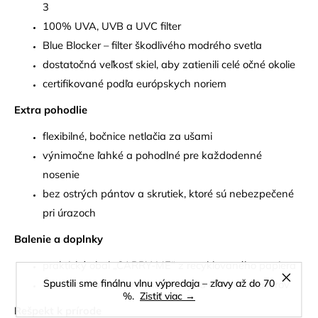
3
100% UVA, UVB a UVC filter
Blue Blocker – filter škodlivého modrého svetla
dostatočná veľkosť skiel, aby zatienili celé očné okolie
certifikované podľa európskych noriem
Extra pohodlie
flexibilné, bočnice netlačia za ušami
výnimočne ľahké a pohodlné pre každodenné
nosenie
bez ostrých pántov a skrutiek, ktoré sú nebezpečené
pri úrazoch
Balenie a doplnky
praktický obal „CARRY-ME“ z recyklovaného papiera
Spustili sme finálnu vlnu výpredaja – zľavy až do 70
vrecúško na okuliare vhodné aj na čistenie okuliarov
%.
Zistiť viac →
Rešpekt k prírode