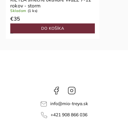
rokov - storm
Skladom
(1 ks)
€35
DO KOŠÍKA
Facebook
Instagram
info
@
mio-treya.sk
+421 908 866 036