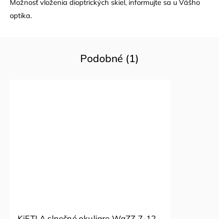
Možnosť vloženia dioptrických skiel, informujte sa u Vášho
optika.
Podobné (1)
KiETLA slnečné okuliare WaZZ 7-12