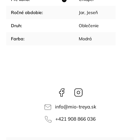
Ročné obdobie
:
Jar
,
Jeseň
Druh
:
Oblečenie
Farba
:
Modrá
Facebook
Instagram
info
@
mio-treya.sk
+421 908 866 036