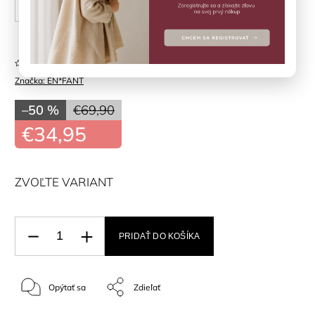
98 cm
104 cm
110 cm
116 cm
Neohodnotené
Značka:
EN*FANT
–50 %
€69,90
€34,95
ZVOĽTE VARIANT
PRIDAŤ DO KOŠÍKA
Opýtať sa
Zdieľať