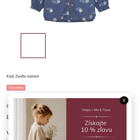
Kód:
Zvoľte variant
Výpredaj
X
Funkčná prechodná bunda Vintage Indigo En*Fant
Detailné informácie
Veľkosť