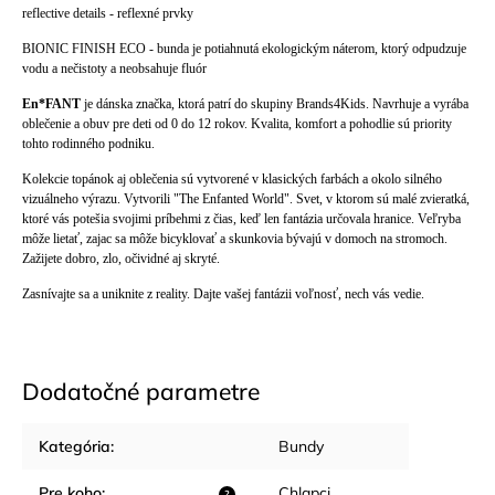
reflective details - reflexné prvky
BIONIC FINISH ECO - bunda je potiahnutá ekologickým náterom, ktorý odpudzuje
vodu a nečistoty a neobsahuje fluór
En*FANT
je dánska značka, ktorá patrí do skupiny Brands4Kids. Navrhuje a vyrába
oblečenie a obuv pre deti od 0 do 12 rokov. Kvalita, komfort a pohodlie sú priority
tohto rodinného podniku.
Kolekcie topánok aj oblečenia sú vytvorené v klasických farbách a okolo silného
vizuálneho výrazu. Vytvorili "The Enfanted World". Svet, v ktorom sú malé zvieratká,
ktoré vás potešia svojimi príbehmi z čias, keď len fantázia určovala hranice. Veľryba
môže lietať, zajac sa môže bicyklovať a skunkovia bývajú v domoch na stromoch.
Zažijete dobro, zlo, očividné aj skryté.
Zasnívajte sa a uniknite z reality. Dajte vašej fantázii voľnosť, nech vás vedie.
Dodatočné parametre
Kategória
:
Bundy
Pre koho
:
Chlapci
?