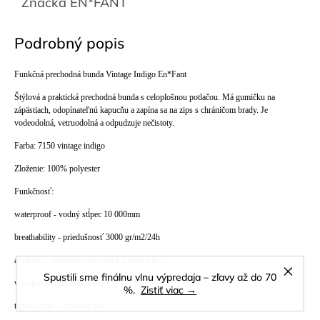
Značka
EN*FANT
Podrobný popis
Funkčná prechodná bunda Vintage Indigo En*Fant
Štýlová a praktická prechodná bunda s celoplošnou potlačou. Má gumičku na
zápästiach, odopínateľnú kapucňu a zapína sa na zips s chráničom brady. Je
vodeodolná, vetruodolná a odpudzuje nečistoty.
Farba: 7150 vintage indigo
Zloženie: 100% polyester
Funkčnosť:
waterproof - vodný stĺpec 10 000mm
breathability - priedušnosť 3000 gr/m2/24h
abrasion - odolnosť voči oderu 30 000 rubs
Spustili sme finálnu vlnu výpredaja – zľavy až do 70
windproof - vetruodolnosť
%.
Zistiť viac →
taped seams - zatavené švy