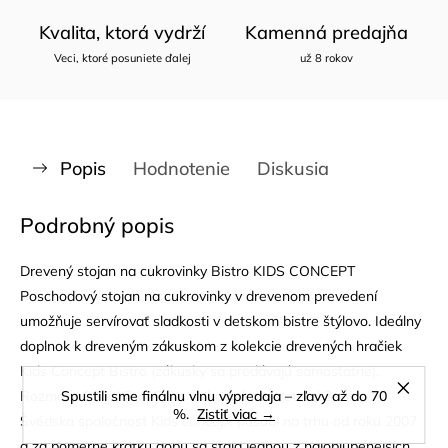
Kvalita, ktorá vydrží
Kamenná predajňa
Veci, ktoré posuniete ďalej
už 8 rokov
Popis
Hodnotenie
Diskusia
Podrobný popis
Drevený stojan na cukrovinky Bistro KIDS CONCEPT
Poschodový stojan na cukrovinky v drevenom prevedení
umožňuje servírovať sladkosti v detskom bistre štýlovo. Ideálny
doplnok k dreveným zákuskom z kolekcie drevených hračiek
Kids Concept Bistro (zákusky sa predávajú samostatne).
Rozmery: 23 x 17 x 15 cm Vhodné pre deti od 3 rokov.
Spustili sme finálnu vlnu výpredaja – zľavy až do 70
%.
Zistiť viac →
Švédska spoločnosť Kids concept pôsobí na trhu od roku 2007
a za pomerne krátku dobu sa stala jednou z najobľúbenejších