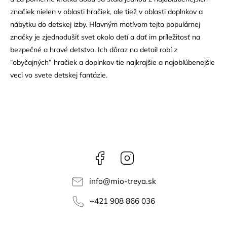
značiek nielen v oblasti hračiek, ale tiež v oblasti doplnkov a
nábytku do detskej izby. Hlavným motívom tejto populárnej
značky je zjednodušiť svet okolo detí a dať im príležitosť na
bezpečné a hravé detstvo. Ich dôraz na detail robí z
“obyčajných” hračiek a doplnkov tie najkrajšie a najobľúbenejšie
veci vo svete detskej fantázie.
Facebook
Instagram
info
@
mio-treya.sk
+421 908 866 036