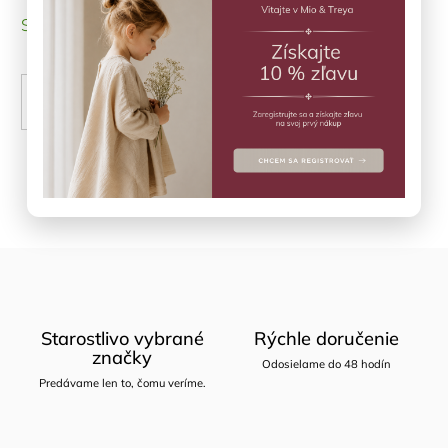
SKLADOM
(1 ks)
PRIDAŤ DO KOŠÍKA
Opýtať sa
Zdieľať
Starostlivo vybrané
Rýchle doručenie
značky
Odosielame do 48 hodín
Predávame len to, čomu veríme.