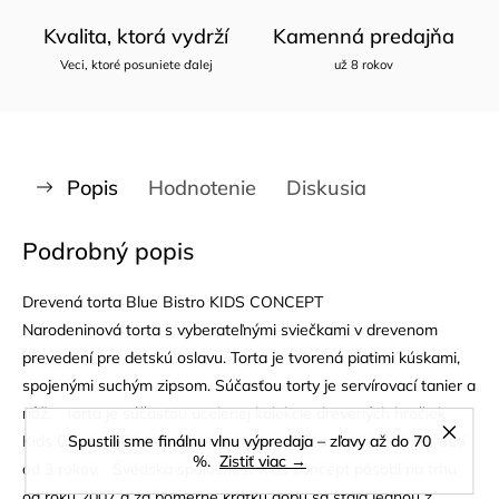
Kvalita, ktorá vydrží
Kamenná predajňa
Veci, ktoré posuniete ďalej
už 8 rokov
Popis
Hodnotenie
Diskusia
Podrobný popis
Drevená torta Blue Bistro KIDS CONCEPT
Narodeninová torta s vyberateľnými sviečkami v drevenom
prevedení pre detskú oslavu. Torta je tvorená piatimi kúskami,
spojenými suchým zipsom. Súčasťou torty je servírovací tanier a
nôž. Torta je súčasťou ucelenej kolekcie drevených hračiek
Kids Concept Bistro. Priemer torty: 18,5 cm Vhodné pre deti
Spustili sme finálnu vlnu výpredaja – zľavy až do 70
%.
Zistiť viac →
od 3 rokov. Švédska spoločnosť Kids concept pôsobí na trhu
od roku 2007 a za pomerne krátku dobu sa stala jednou z