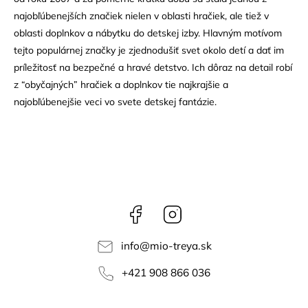
najobľúbenejších značiek nielen v oblasti hračiek, ale tiež v
oblasti doplnkov a nábytku do detskej izby. Hlavným motívom
tejto populárnej značky je zjednodušiť svet okolo detí a dať im
príležitosť na bezpečné a hravé detstvo. Ich dôraz na detail robí
z “obyčajných” hračiek a doplnkov tie najkrajšie a
najobľúbenejšie veci vo svete detskej fantázie.
Facebook
Instagram
info
@
mio-treya.sk
+421 908 866 036