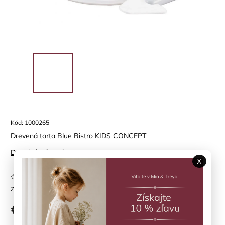
Kód:
1000265
Drevená torta Blue Bistro KIDS CONCEPT
Detailné informácie
X
Neohodnotené
Značka:
KIDS CONCEPT
€20,40