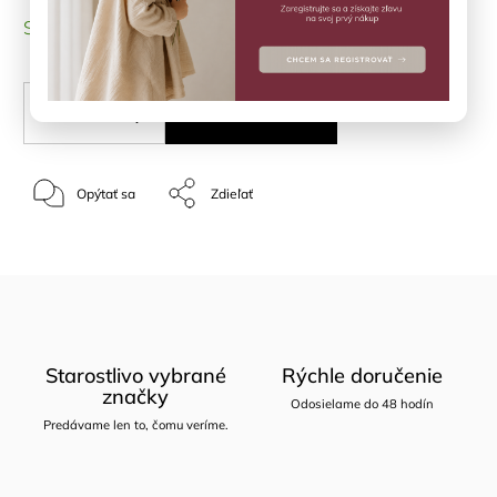
SKLADOM
(1 ks)
PRIDAŤ DO KOŠÍKA
Opýtať sa
Zdieľať
Starostlivo vybrané
Rýchle doručenie
značky
Odosielame do 48 hodín
Predávame len to, čomu veríme.