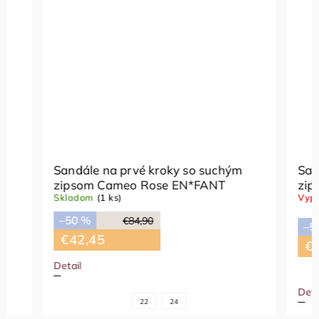
Sandále na prvé kroky so suchým
Sandále 
zipsom Cameo Rose EN*FANT
zipsom 
Skladom
(1 ks)
Vypredan
–50 %
€84,90
–50 %
€42,45
€42,4
Detail
Detail
22
24