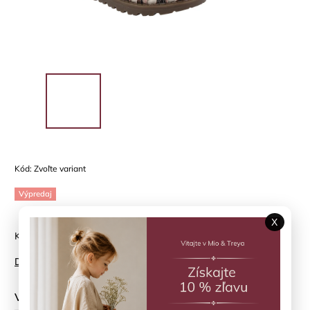
Kód:
Zvoľte variant
Výpredaj
X
Kožené sandále pre letné dni
Detailné informácie
Veľkosť topánky
?