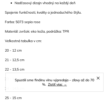
Nadčasový dizajn vhodný na každý deň
Spojenie funkčnosti, kvality a jednoduchého štýlu.
Farba: 5073 sepia rose
Materiál: zvršok: eko koža, podrážka: TPR
Veľkostná tabuľka v cm:
20 - 12 cm
21 - 12,5 cm
22 - 13,5 cm
23 - 14 cm
Spustili sme finálnu vlnu výpredaja – zľavy až do 70
%.
Zistiť viac →
24 - 14,5 cm
25 - 15 cm