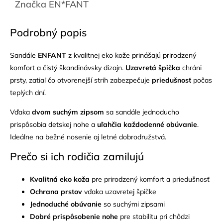
Značka
EN*FANT
Podrobný popis
Sandále
ENFANT
z kvalitnej eko kože prinášajú prirodzený
komfort a čistý škandinávsky dizajn.
Uzavretá špička
chráni
prsty, zatiaľ čo otvorenejší strih zabezpečuje
priedušnosť
počas
teplých dní.
Vďaka
dvom suchým zipsom
sa sandále jednoducho
prispôsobia detskej nohe a
uľahčia každodenné obúvanie
.
Ideálne na bežné nosenie aj letné dobrodružstvá.
Prečo si ich rodičia zamilujú
Kvalitná eko koža
pre prirodzený komfort a priedušnosť
Ochrana prstov
vďaka uzavretej špičke
Jednoduché obúvanie
so suchými zipsami
Dobré prispôsobenie nohe
pre stabilitu pri chôdzi