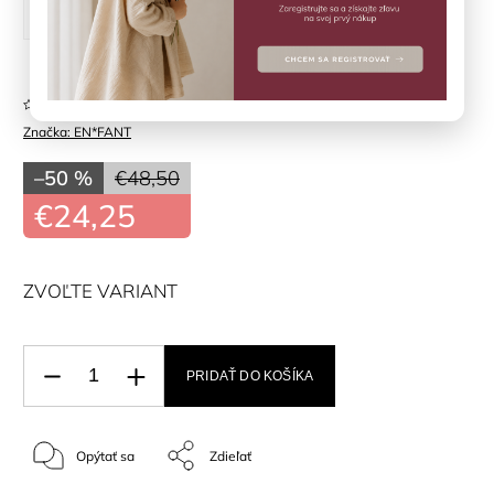
20
21
22
23
25
Neohodnotené
Značka:
EN*FANT
–50 %
€48,50
€24,25
ZVOĽTE VARIANT
PRIDAŤ DO KOŠÍKA
Opýtať sa
Zdieľať