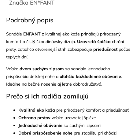
Značka
EN*FANT
Podrobný popis
Sandále
ENFANT
z kvalitnej eko kože prinášajú prirodzený
komfort a čistý škandinávsky dizajn.
Uzavretá špička
chráni
prsty, zatiaľ čo otvorenejší strih zabezpečuje
priedušnosť
počas
teplých dní.
Vďaka
dvom suchým zipsom
sa sandále jednoducho
prispôsobia detskej nohe a
uľahčia každodenné obúvanie
.
Ideálne na bežné nosenie aj letné dobrodružstvá.
Prečo si ich rodičia zamilujú
Kvalitná eko koža
pre prirodzený komfort a priedušnosť
Ochrana prstov
vďaka uzavretej špičke
Jednoduché obúvanie
so suchými zipsami
Dobré prispôsobenie nohe
pre stabilitu pri chôdzi