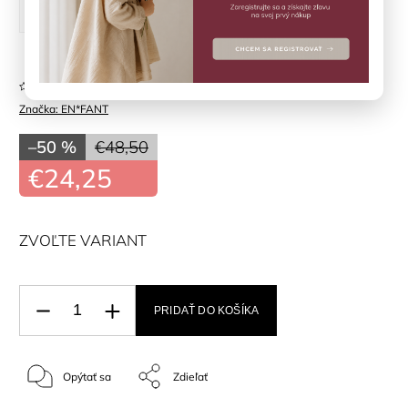
20
21
22
23
25
Neohodnotené
Značka:
EN*FANT
–50 %
€48,50
€24,25
ZVOĽTE VARIANT
PRIDAŤ DO KOŠÍKA
Opýtať sa
Zdieľať