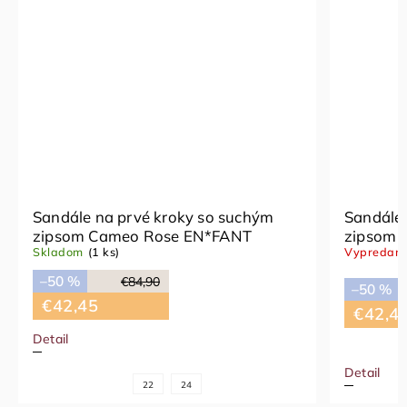
vé kroky so suchým
Sandále na prvé kroky so 
 Rose EN*FANT
zipsom Mushroom EN*FAN
Vypredané
4,90
–50 %
€84,90
€42,45
Detail
22
24