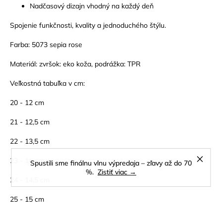
Nadčasový dizajn vhodný na každý deň
Spojenie funkčnosti, kvality a jednoduchého štýlu.
Farba: 5073 sepia rose
Materiál: zvršok: eko koža, podrážka: TPR
Veľkostná tabuľka v cm:
20 - 12 cm
21 - 12,5 cm
22 - 13,5 cm
23 - 14 cm
Spustili sme finálnu vlnu výpredaja – zľavy až do 70
%.
Zistiť viac →
24 - 14,5 cm
25 - 15 cm