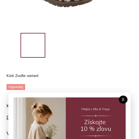
Kód:
Zvoľte variant
Výpredaj
X
Kožené sandále pre letné dni
Detailné informácie
Veľkosť topánky
?