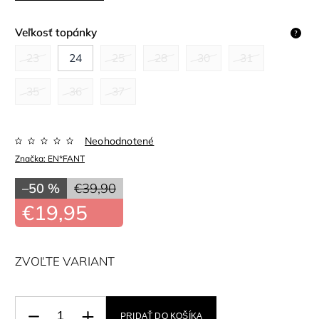
Veľkosť topánky
?
23
24
25
28
30
31
35
36
37
Neohodnotené
Značka:
EN*FANT
–50 %
€39,90
€19,95
ZVOĽTE VARIANT
PRIDAŤ DO KOŠÍKA