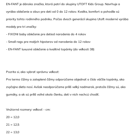
EN-FANT je dánska značka, ktorá patrí do skupiny UTOFT Kids Group. Navrhuje a
vyrába oblečenie a obuv pre deti od 0 do 12 rokov. Kvalita, komfort a pohodlie sú
priority tohto rodinného podniku. Počas dvoch generácií skupina Utoft moderné vyrába
modely pre tri značky:
- FIXONI baby oblečenie pre detiod narodenia do 4 rokov
- Small rags pre malých hipsterov od narodenia do 12 rokov
- EN-FANT luxusné oblečenie a kvalitné topánky (do veľkosti 38)
Pozrite si, ako vybrať správnu veľkosť:
Pre termo čižmy a zateplené čižmy odporúčame objednať o číslo väčšie topánky, ako
zvyčajne dieťa nosí. Avšak neodporúčame príliš veľký nadmerok, pretože čižmy sú, ako
gumáky, a ak sú príliš voľné okolo členku, deti v nich nechcú chodiť.
Vnútorné rozmery: veľkosť - cm:
20 = 12,0
21 = 12,5
22 = 13,0