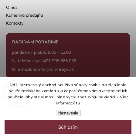
O nás
Kamenná predajňa
Kontakty
RADI VÁM PORADÍME
pondelok - piatok: 9:00 - 13:00
telefonicky: +421 908 866 036
e-mailom: info@mio-treya.sk
Náš internetový obchod používa súbory cookie na zlepšenie
používateľského komfortu a odporúčame vám akceptovať ich
Shoptet.sk
použitie, aby ste si mohli plne vychutnať svoju navigáciu. Viac
informácií
tu
Nastavenie
Súhlasím
Copyright 2026
mio-treya.sk
. Všetky práva vyhradené.