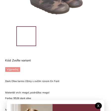
Kód:
Zvoľte variant
Výpredaj
Dark Olive termo čižmy s ovčím rúnom En Fant
Materiál: vrch: megol, podrážka: megol
Farba: 9526 dark olive
X
MEGOL predstavuje rodinu styrénových termoplastových materiálov. Bola vyvinutá a