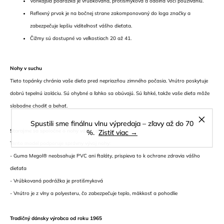
Vonkajšia podrážka je vrúbkovaná, protišmyková a odolná voči používaniu.
Reflexný prvok je na bočnej strane zakomponovaný do loga značky a
zabezpečuje lepšiu viditeľnosť vášho dieťata.
Čižmy sú dostupné vo veľkostiach 20 až 41.
Nohy v suchu
Tieto topánky chránia vaše dieťa pred nepriazňou zimného počasia. Vnútro poskytuje
dobrú tepelnú izoláciu. Sú ohybné a ľahko sa obúvajú. Sú ľahké, takže vaše dieťa môže
slobodne chodiť a behať.
Spustili sme finálnu vlnu výpredaja – zľavy až do 70
Starajme sa spoločne o nohy vášho dieťaťa
%.
Zistiť viac →
Tento model podporuje správny vývoj nohy:
- Guma Megol® neobsahuje PVC ani ftaláty, prispieva to k ochrane zdravia vášho
dieťaťa
- Vrúbkovaná podrážka je protišmyková
- Vnútro je z vlny a polyesteru, čo zabezpečuje teplo, mäkkosť a pohodlie
Tradičný dánsky výrobca od roku 1965