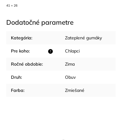
41 = 26
Dodatočné parametre
Kategória
:
Zateplené gumáky
Pre koho
:
Chlapci
?
Ročné obdobie
:
Zima
Druh
:
Obuv
Farba
:
Zmiešané