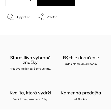
Opýtať sa
Zdieľať
Starostlivo vybrané
Rýchle doručenie
značky
Odosielame do 48 hodín
Predávame len to, čomu veríme.
Kvalita, ktorá vydrží
Kamenná predajňa
Veci, ktoré posuniete ďalej
už 8 rokov