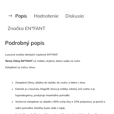
Popis
Hodnotenie
Diskusia
Značka
EN*FANT
Podrobný popis
Luxusná značka detských topánok EN*FANT.
Termo čižmy EN*FANT
sú mäkké, ohybné, dobre sedia na nohe.
Zateplené sú ovčou vlnou.
Zateplené čižmy, ideálne do dažďa, do snehu a blata v zime.
Exteriér je z kaučuku Megol®, ktorý je mäkký, odolný voči svetlu a je
hypoalergénny, poskytuje maximálne pohodlie.
Vnútorné zateplenie sa skladá z 90% ovčej vlny a 10% polyesteru, je jemné a
veľmi pohodlné. Nožičky budú stále v teple.