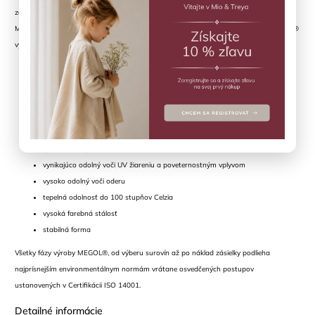
zdokonaľovaná v priebehu viac ako 20 rokov a je ideálny pre funkčnú obuv.
MEGOL® má veľa kvalít, ale nasledujúce sú hlavné vlastnosti, vďaka ktorým je MEGOL®
vynikajúcim materiálom pre vytvorenie vysoko kvalitných termo čižiem a gumákov:
100% recyklovateľný
bez obsahu PVC
bez ftalátov
priateľský k pokožke
vysoko odolný voči starnutiu
vynikajúco odolný voči UV žiareniu a poveternostným vplyvom
vysoko odolný voči oderu
tepelná odolnosť do 100 stupňov Celzia
vysoká farebná stálosť
stabilná forma
Všetky fázy výroby MEGOL®, od výberu surovín až po náklad zásielky podlieha
najprísnejším environmentálnym normám vrátane osvedčených postupov
ustanovených v Certifikácii ISO 14001.
Detailné informácie